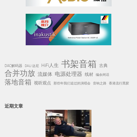
书架音箱
HiFi人生
古典
DAC解码器
DALI 达尼
合并功放
电源处理器
流媒体
线材
编余闲话
落地音箱
视听观点
那些年我们追过的演唱会
音响之路
香港流行黑胶
近期文章