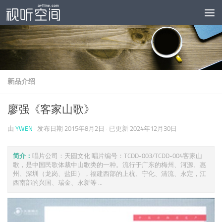
跳至内容
新品介绍
廖强《客家山歌》
由
YWEN
· 发布日期
2015年8月2日
· 已更新
2024年12月30日
简介：
唱片公司：天圆文化 唱片编号：TCDD-003/TCDD-004客家山
歌，是中国民歌体裁中山歌类的一种。流行于广东的梅州、河源、惠
州、深圳（龙岗、盐田），福建西部的上杭、宁化、清流、永定，江
西南部的兴国、瑞金、永新等 ...