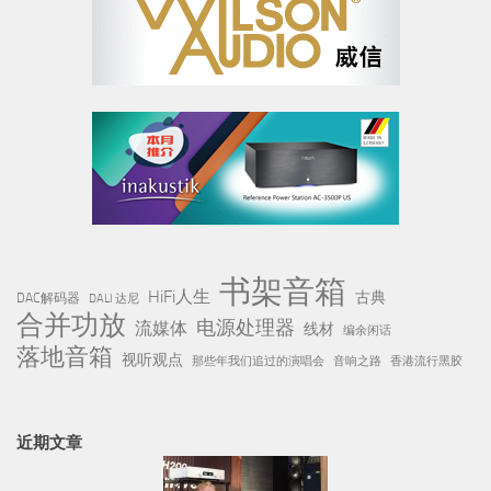
书架音箱
HiFi人生
古典
DAC解码器
DALI 达尼
合并功放
电源处理器
流媒体
线材
编余闲话
落地音箱
视听观点
那些年我们追过的演唱会
音响之路
香港流行黑胶
近期文章