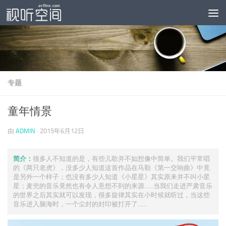
跳至内容
专题
童年情景
由
ADMIN
·
2015年6月12日
简介：
很多人不知道的是，有些儿歌并不如想像中简单。我们平常唱
的《两只老虎》，没多少人知道这首作品在马勒《第一交响曲》中竟
是另外一个样子；也没有多少人知道《小星星》其实原来并不叫小星
星；麦兜的音乐竟然也有令人意想不到的来源……当我们走进严肃音乐
的世界之后其实就可以发现，很多旋律其实在小时候就听过，当这些
音乐进入脑海时，一个尘封的封印被打开了……