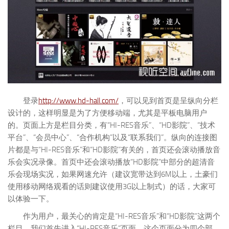
登录
http://www.hd-hall.com/
，可以见到首页是呈纵向分栏
设计的，这样明显是为了方便移动端，尤其是平板电脑用户
的。页面上方是栏目分类，有“HI-RES音乐”、“HD影院”、“技术
平台”、“会员中心”、“合作机构”以及“联系我们”。纵向的连接图
片都是与“HI-RES音乐”和“HD影院”有关的，首页还会滚动播放音
乐会实况录像。首页中还会滚动播放“HD影院”中部分的超清音
乐会现场实况，如果网速允许（建议宽带达到6M以上，土豪们
使用移动网络观看的话则建议使用3G以上制式）的话，大家可
以体验一下。
作为用户，最关心的肯定是“HI-RES音乐”和“HD影院”这两个
栏目。我们首先进入“HI-RES音乐”页面，这个页面分为四个部