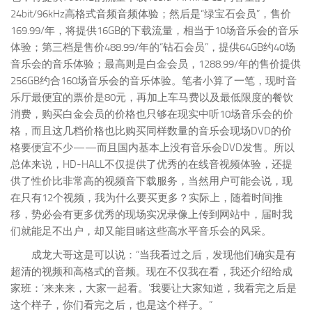
24bit/96kHz高格式音频音频体验；然后是“绿宝石会员”，售价
169.99/年，将提供16GB的下载流量，相当于10场音乐会的音乐
体验；第三档是售价488.99/年的“钻石会员”，提供64GB约40场
音乐会的音乐体验；最高则是白金会员，1288.99/年的售价提供
256GB约合160场音乐会的音乐体验。笔者小算了一笔，现时音
乐厅最便宜的票价是80元，再加上车马费以及最低限度的餐饮
消费，购买白金会员的价格也只够在现实中听10场音乐会的价
格，而且这几档价格也比购买同样数量的音乐会现场DVD的价
格要便宜不少——而且国内基本上没有音乐会DVD发售。所以
总体来说，HD-HALL不仅提供了优秀的在线音视频体验，还提
供了性价比非常高的视频音下载服务，当然用户可能会说，现
在只有12个视频，我为什么要买更多？实际上，随着时间推
移，势必会有更多优秀的现场实况录像上传到网站中，届时我
们就能足不出户，却又能目睹这些高水平音乐会的风采。
成龙大哥这是可以说：“当我看过之后，发现他们确实是有
超清的视频和高格式的音频。现在不仅我在看，我还介绍给成
家班：‘来来来，大家一起看。’我要让大家知道，我看完之后是
这个样子，你们看完之后，也是这个样子。”