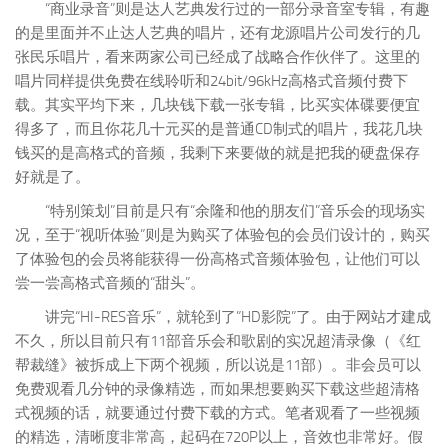
“商业录音”则是达人艺典发行过的一部分录音室专辑，有趣
的是里面并不止达人艺典的唱片，还有龙源唱片公司发行的几
张民乐唱片，看来两家公司已经成了战略合作伙伴了。这里的
唱片同样提供免费在线聆听和24bit/96kHz高格式音频付费下
载。其实平均下来，几块钱下载一张专辑，比买实体碟要便宜
得多了，而且你花几十元买的是普通CD制式的唱片，我花几块
钱买的是高格式的音频，我剩下来要做的就是把我的硬盘保存
好就是了。
“特别策划”目前是只有“余隆和他的朋友们”音乐会的现场实
况，至于“视听体验”则是为购买了体验包的会员们设计的，购买
了体验包的会员将能获得一份高格式音频体验包，让他们可以
尝一尝高格式音频的“甜头”。
讲完“HI-RES音乐”，就轮到了”HD影院”了。由于网站才建成
不久，所以目前只有11部音乐会和歌剧的实况超清录像（《红
帮裁缝》被拆成上下两个视频，所以说是11部）。非会员可以
免费观看几分钟的录像精选，而如果想要购买下载这些超清格
式视频的话，就要通过付费下载的方式。笔者观看了一些视频
的精选，清晰度非常高，起码在720P以上，音效也非常好。假