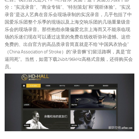
分：“实况录音”、“商业专辑”、“特别策划”和“视听体验”。“实况
录音”是达人艺典在音乐会现场录制的实况录音，几乎包括了中
国爱乐乐团整个乐季的现场以及上海交响乐团的几场重量级音
乐会的现场录音。那些抱怨余隆偏爱北京上海而又不能亲临现
场的乐迷们现在可以通过这里的免费在线收听弥补遗憾。这些
免费的、出自官方的高品质录音简直就是不给“中国风衣协会”
（China Association of Stroke）的“录音狮”们留活路啊，真是“官
逼同死”。当然，如需下载24bit/96kHz高格式音频，还得购买会
员。