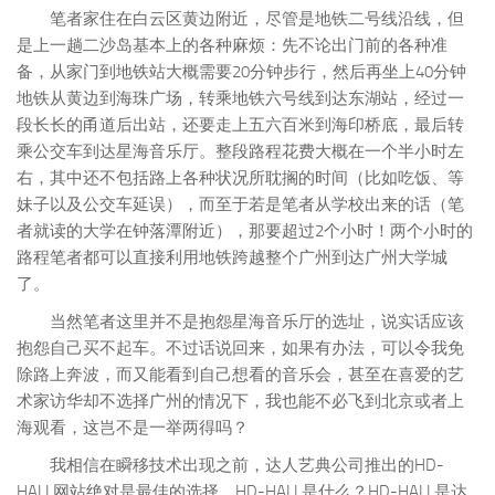
笔者家住在白云区黄边附近，尽管是地铁二号线沿线，但
是上一趟二沙岛基本上的各种麻烦：先不论出门前的各种准
备，从家门到地铁站大概需要20分钟步行，然后再坐上40分钟
地铁从黄边到海珠广场，转乘地铁六号线到达东湖站，经过一
段长长的甬道后出站，还要走上五六百米到海印桥底，最后转
乘公交车到达星海音乐厅。整段路程花费大概在一个半小时左
右，其中还不包括路上各种状况所耽搁的时间（比如吃饭、等
妹子以及公交车延误），而至于若是笔者从学校出来的话（笔
者就读的大学在钟落潭附近），那要超过2个小时！两个小时的
路程笔者都可以直接利用地铁跨越整个广州到达广州大学城
了。
当然笔者这里并不是抱怨星海音乐厅的选址，说实话应该
抱怨自己买不起车。不过话说回来，如果有办法，可以令我免
除路上奔波，而又能看到自己想看的音乐会，甚至在喜爱的艺
术家访华却不选择广州的情况下，我也能不必飞到北京或者上
海观看，这岂不是一举两得吗？
我相信在瞬移技术出现之前，达人艺典公司推出的HD-
HALL网站绝对是最佳的选择。HD-HALL是什么？HD-HALL是达