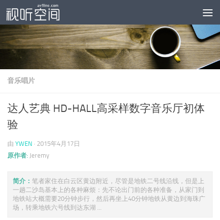
跳至内容
音乐唱片
达人艺典 HD-HALL高采样数字音乐厅初体
验
由
YWEN
·
2015年4月17日
原作者:
Jeremy
简介：
笔者家住在白云区黄边附近，尽管是地铁二号线沿线，但是上
一趟二沙岛基本上的各种麻烦：先不论出门前的各种准备，从家门到
地铁站大概需要20分钟步行，然后再坐上40分钟地铁从黄边到海珠广
场，转乘地铁六号线到达东湖 ...