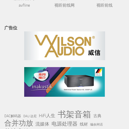
avfline
视听前线网
视听前线
广告位
书架音箱
HiFi人生
古典
DAC解码器
DALI 达尼
合并功放
电源处理器
流媒体
线材
编余闲话