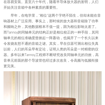
在容易安装。直至六十年代，随着半导体放大器的发明，人们
开始关注音箱中各种素质的重要性。
早年，在电学里，“相位”这两个字绝不陌生，但却未能在音
响器材上广泛应用。事实上，那时候的放大器和音箱除了功率
和频响之外，其他数据根本不值一提，因为相位影响太差了。
而Tannoy的同轴单元的结构正好是相位校正的一种手段，其同
轴单元的相位准确度曾掀起一阵轰动，也揭开了一个长久以来
令发烧友想不通的音箱之谜。其实，早在仪器可测出相位失真
以前，人们的耳朵早有定论，证明人类的耳朵是一对精密的仪
器。多年以来Tannoy工程师不断研究改良同轴单元的功效，高
音单元前面的那个导波管也经过多次改良，令高频与低频衔接
更完美。