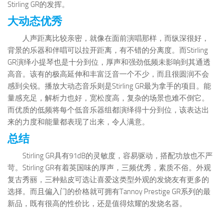
Stirling GR的发挥。
大动态优秀
人声距离比较亲密，就像在面前演唱那样，而纵深很好，
背景的乐器和伴唱可以拉开距离，有不错的分离度。而Stirling
GR演绎小提琴也是十分到位，厚声和强劲低频未影响到其通透
高音。该有的极高延伸和丰富泛音一个不少，而且很圆润不会
感到尖锐。播放大动态音乐则是Stirling GR最为拿手的项目。能
量感充足，解析力也好，宽松度高，复杂的场景也难不倒它。
而优质的低频将每个低音乐器组都演绎得十分到位，该表达出
来的力度和能量都表现了出来，令人满意。
总结
Stirling GR具有91dB的灵敏度，容易驱动，搭配功放也不严
苛。Stirling GR有着英国味的厚声，三频优秀，素质不俗。外观
复古秀丽，三种贴皮可选让喜爱这类型外观的发烧友有更多的
选择。而且偏入门的价格就可拥有Tannoy Prestige GR系列的最
新品，既有很高的性价比，还是值得炫耀的发烧名器。