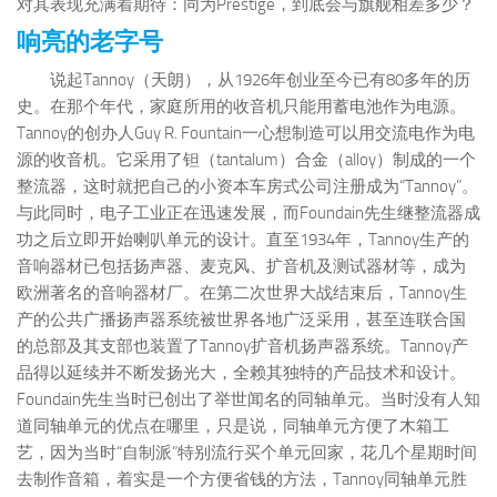
对其表现充满着期待：同为Prestige，到底会与旗舰相差多少？
响亮的老字号
说起Tannoy（天朗），从1926年创业至今已有80多年的历
史。在那个年代，家庭所用的收音机只能用蓄电池作为电源。
Tannoy的创办人Guy R. Fountain一心想制造可以用交流电作为电
源的收音机。它采用了钽（tantalum）合金（alloy）制成的一个
整流器，这时就把自己的小资本车房式公司注册成为“Tannoy”。
与此同时，电子工业正在迅速发展，而Foundain先生继整流器成
功之后立即开始喇叭单元的设计。直至1934年，Tannoy生产的
音响器材已包括扬声器、麦克风、扩音机及测试器材等，成为
欧洲著名的音响器材厂。在第二次世界大战结束后，Tannoy生
产的公共广播扬声器系统被世界各地广泛采用，甚至连联合国
的总部及其支部也装置了Tannoy扩音机扬声器系统。Tannoy产
品得以延续并不断发扬光大，全赖其独特的产品技术和设计。
Foundain先生当时已创出了举世闻名的同轴单元。当时没有人知
道同轴单元的优点在哪里，只是说，同轴单元方便了木箱工
艺，因为当时“自制派”特别流行买个单元回家，花几个星期时间
去制作音箱，着实是一个方便省钱的方法，Tannoy同轴单元胜