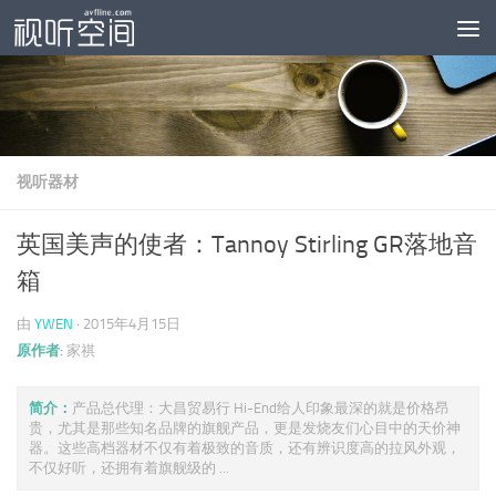
跳至内容
视听器材
英国美声的使者：Tannoy Stirling GR落地音
箱
由
YWEN
·
2015年4月15日
原作者:
家祺
简介：
产品总代理：大昌贸易行 Hi-End给人印象最深的就是价格昂
贵，尤其是那些知名品牌的旗舰产品，更是发烧友们心目中的天价神
器。这些高档器材不仅有着极致的音质，还有辨识度高的拉风外观，
不仅好听，还拥有着旗舰级的 ...