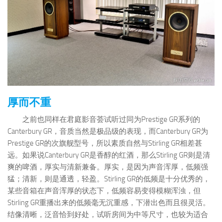
厚而不重
之前也同样在君庭影音荟试听过同为Prestige GR系列的
Canterbury GR，音质当然是极品级的表现，而Canterbury GR为
Prestige GR的次旗舰型号，所以素质自然与Stirling GR相差甚
远。如果说Canterbury GR是香醇的红酒，那么Stirling GR则是清
爽的啤酒，厚实与清新兼备。厚实，是因为声音浑厚，低频强
猛；清新，则是通透，轻盈。Stirling GR的低频是十分优秀的，
某些音箱在声音浑厚的状态下，低频容易变得模糊浑浊，但
Stirling GR重播出来的低频毫无沉重感，下潜出色而且很灵活。
结像清晰，泛音恰到好处，试听房间为中等尺寸，也较为适合