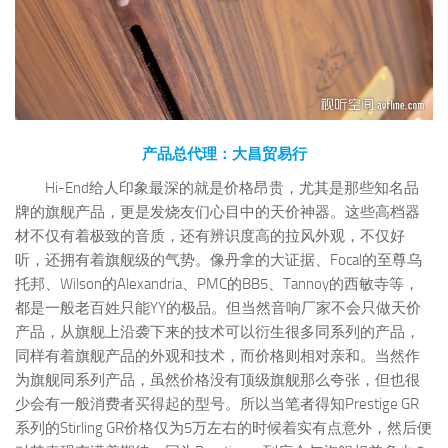
产品总代理：大昌贸易行
Hi-End给人印象最深的就是价格昂贵，尤其是那些知名品
牌的旗舰产品，更是发烧友们心目中的天价神器。这些高档器
材不仅有着极致的音质，还有辨识度高的拉风外观，不仅好
听，还拥有着旗舰级的气势。像丹拿的大证据、Focal的至尊乌
托邦、Wilson的Alexandria、PMC的BB5、Tannoy的西敏寺等，
都是一般老百姓只能YY的极品。但当然音响厂家不会只做天价
产品，从旗舰上沿袭下来的技术可以衍生很多同系列的产品，
同样有着旗舰产品的外观和技术，而价格则相对亲和。当然作
为旗舰同系列产品，虽然价格没有顶级旗舰那么夸张，但也很
少会有一般消费者买得起的型号。所以当笔者得知Prestige GR
系列的Stirling GR价格仅为5万左右的时候着实有点意外，然后便