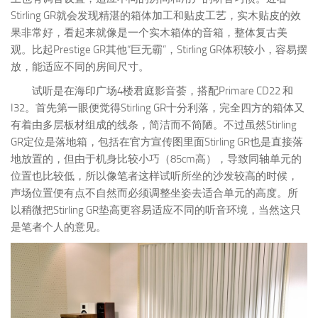
Stirling GR就会发现精湛的箱体加工和贴皮工艺，实木贴皮的效
果非常好，看起来就像是一个实木箱体的音箱，整体复古美
观。比起Prestige GR其他“巨无霸”，Stirling GR体积较小，容易摆
放，能适应不同的房间尺寸。
试听是在海印广场4楼君庭影音荟，搭配Primare CD22 和
I32。首先第一眼便觉得Stirling GR十分利落，完全四方的箱体又
有着由多层板材组成的线条，简洁而不简陋。不过虽然Stirling
GR定位是落地箱，包括在官方宣传图里面Stirling GR也是直接落
地放置的，但由于机身比较小巧（85cm高），导致同轴单元的
位置也比较低，所以像笔者这样试听所坐的沙发较高的时候，
声场位置便有点不自然而必须调整坐姿去适合单元的高度。所
以稍微把Stirling GR垫高更容易适应不同的听音环境，当然这只
是笔者个人的意见。