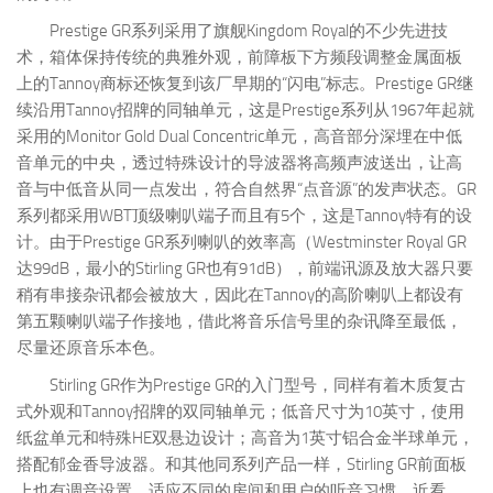
Prestige GR系列采用了旗舰Kingdom Royal的不少先进技
术，箱体保持传统的典雅外观，前障板下方频段调整金属面板
上的Tannoy商标还恢复到该厂早期的“闪电”标志。Prestige GR继
续沿用Tannoy招牌的同轴单元，这是Prestige系列从1967年起就
采用的Monitor Gold Dual Concentric单元，高音部分深埋在中低
音单元的中央，透过特殊设计的导波器将高频声波送出，让高
音与中低音从同一点发出，符合自然界“点音源”的发声状态。GR
系列都采用WBT顶级喇叭端子而且有5个，这是Tannoy特有的设
计。由于Prestige GR系列喇叭的效率高（Westminster Royal GR
达99dB，最小的Stirling GR也有91dB），前端讯源及放大器只要
稍有串接杂讯都会被放大，因此在Tannoy的高阶喇叭上都设有
第五颗喇叭端子作接地，借此将音乐信号里的杂讯降至最低，
尽量还原音乐本色。
Stirling GR作为Prestige GR的入门型号，同样有着木质复古
式外观和Tannoy招牌的双同轴单元；低音尺寸为10英寸，使用
纸盆单元和特殊HE双悬边设计；高音为1英寸铝合金半球单元，
搭配郁金香导波器。和其他同系列产品一样，Stirling GR前面板
上也有调音设置，适应不同的房间和用户的听音习惯。近看