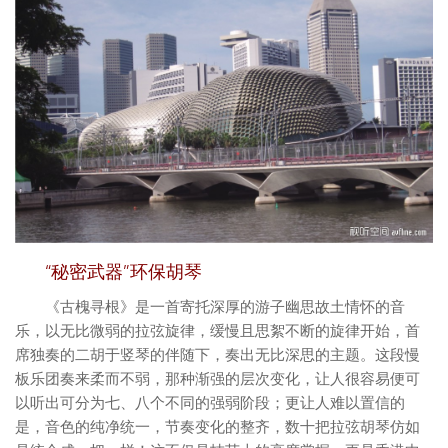
“秘密武器”环保胡琴
《古槐寻根》是一首寄托深厚的游子幽思故土情怀的音
乐，以无比微弱的拉弦旋律，缓慢且思絮不断的旋律开始，首
席独奏的二胡于竖琴的伴随下，奏出无比深思的主题。这段慢
板乐团奏来柔而不弱，那种渐强的层次变化，让人很容易便可
以听出可分为七、八个不同的强弱阶段；更让人难以置信的
是，音色的纯净统一，节奏变化的整齐，数十把拉弦胡琴仿如