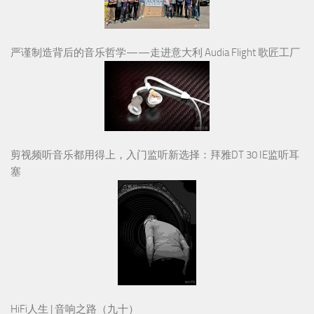
严谨制造背后的音乐哲学——走进意大利 Audia Flight 歌匠工厂
剪视频听音乐都用得上，入门监听新选择：拜雅DT 30 IE监听耳
塞
HiFi人生 | 音响之路（九十）