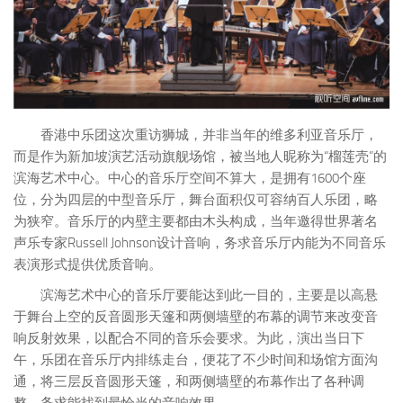
香港中乐团这次重访狮城，并非当年的维多利亚音乐厅，
而是作为新加坡演艺活动旗舰场馆，被当地人昵称为“榴莲壳”的
滨海艺术中心。中心的音乐厅空间不算大，是拥有1600个座
位，分为四层的中型音乐厅，舞台面积仅可容纳百人乐团，略
为狭窄。音乐厅的内壁主要都由木头构成，当年邀得世界著名
声乐专家Russell Johnson设计音响，务求音乐厅内能为不同音乐
表演形式提供优质音响。
滨海艺术中心的音乐厅要能达到此一目的，主要是以高悬
于舞台上空的反音圆形天篷和两侧墙壁的布幕的调节来改变音
响反射效果，以配合不同的音乐会要求。为此，演出当日下
午，乐团在音乐厅内排练走台，便花了不少时间和场馆方面沟
通，将三层反音圆形天篷，和两侧墙壁的布幕作出了各种调
整，务求能找到最恰当的音响效果。