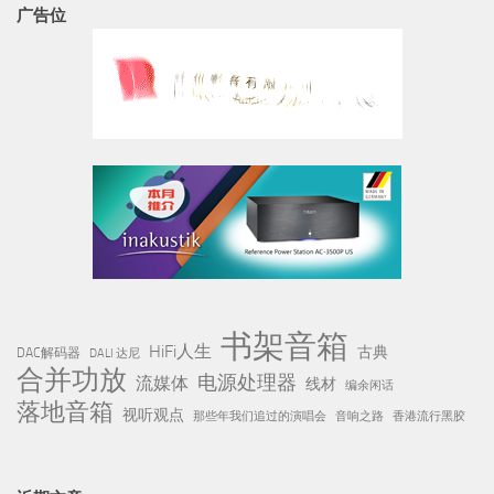
广告位
书架音箱
HiFi人生
古典
DAC解码器
DALI 达尼
合并功放
电源处理器
流媒体
线材
编余闲话
落地音箱
视听观点
那些年我们追过的演唱会
音响之路
香港流行黑胶