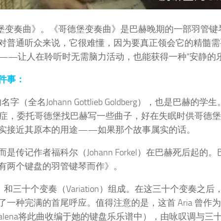
德堡变奏曲》。《哥德堡变奏曲》是巴赫晚期的一部羽管键
对普通听众来说，它很难懂，因为要真正领会它的精髓需
——让人在聆听时无需脑力活动，也能获得一种“安静的乐
件事：
字（全名Johann Gottlieb Goldberg），也是巴赫的学
上失眠症，委托哥德堡找巴赫写一些曲子，好在失眠时供哥德
实接近其原本的用途——如果那个故事属实的话。
传记作者福科尔（Johann Forkel）在巴赫死后起的
有两个键盘的羽管键琴而作》。
）和三十个变奏（Variation）组成。在这三十个变奏之
一种完满的首尾呼应。值得注意的是，这首 Aria 曾作
gdalena将此曲收编于她的键盘乐乐谱中），由咏叹调与三