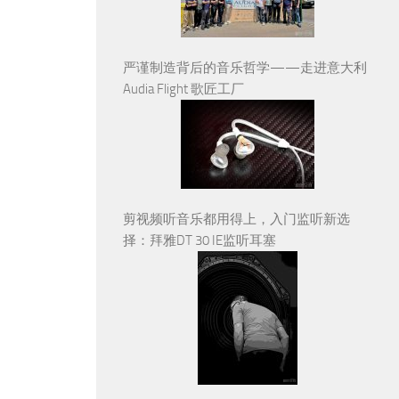
严谨制造背后的音乐哲学——走进意大利
Audia Flight 歌匠工厂
剪视频听音乐都用得上，入门监听新选
择：拜雅DT 30 IE监听耳塞