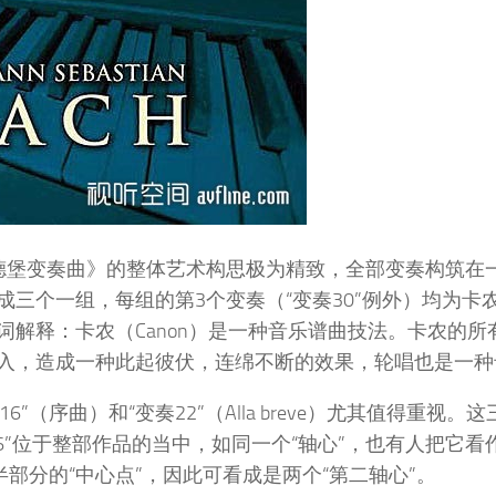
哥德堡变奏曲》的整体艺术构思极为精致，全部变奏构筑在
三个一组，每组的第3个变奏（“变奏30”例外）均为卡
解释：卡农（Canon）是一种音乐谱曲技法。卡农的所
入，造成一种此起彼伏，连绵不断的效果，轮唱也是一种
6”（序曲）和“变奏22”（Alla breve）尤其值得重视。
6”位于整部作品的当中，如同一个“轴心”，也有人把它看
后半部分的“中心点”，因此可看成是两个“第二轴心”。