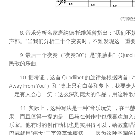
《哥德堡
8. 音乐分析名家唐纳德·托维就曾指出：“我
声部。”当我们分析三十个变奏时，不难发现这一重
9. 最后一个变奏（“变奏30”）是“集腋曲”（Quo
民歌的乐曲。
10. 据考证，这首 Quodlibet 的旋律是根据两首1
Away From You”）和 “桌上只有白菜和萝卜，我要走人了”（”C
一定有人会心一笑：这么深刻庞大的作品，用这种歌
11. 实际上，这种写法是一种“音乐玩笑”，
果。而且值得一提的是，巴赫在创作中也很喜欢加入当
乐家。他有时的创作动机也是实用得可以，给教堂唱
巴赫就用“伟大”二字潦草地概括——因为这种空洞