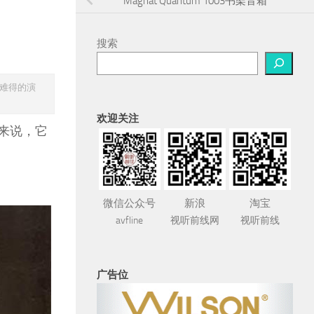
Magnat Quantum 1003书架音箱
搜索
样难得的演
欢迎关注
众来说，它
微信公众号
新浪
淘宝
avfline
视听前线网
视听前线
广告位