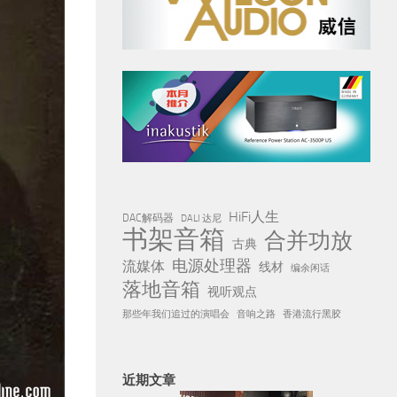
HiFi人生
DAC解码器
DALI 达尼
书架音箱
合并功放
古典
电源处理器
流媒体
线材
编余闲话
落地音箱
视听观点
那些年我们追过的演唱会
音响之路
香港流行黑胶
近期文章