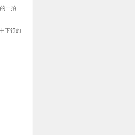
慢的三拍
节中下行的