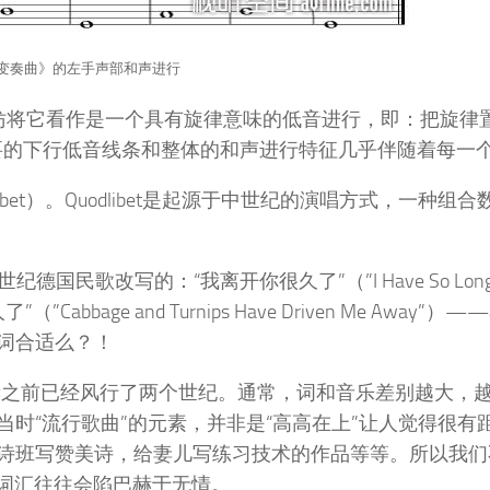
变奏曲》的左手声部和声进行
们不妨将它看作是一个具有旋律意味的低音进行，即：把旋律
要的下行低音线条和整体的和声进行特征几乎伴随着每一
dlibet）。Quodlibet是起源于中世纪的演唱方式，一种组
7世纪德国民歌改写的：“我离开你很久了”（”I Have So Long 
abbage and Turnips Have Driven Me Away”
词合适么？！
在巴赫之前已经风行了两个世纪。通常，词和音乐差别越大，
时“流行歌曲”的元素，并非是“高高在上”让人觉得很有
诗班写赞美诗，给妻儿写练习技术的作品等等。所以我们
的词汇往往会陷巴赫于无情。