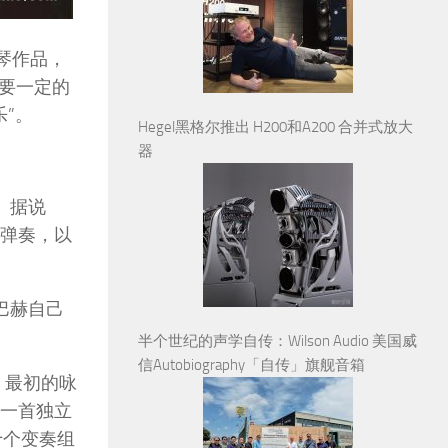
琴作品，
要一定的
”。
Hegel黑格尔推出 H200和A200 合并式放大
器
生。据说
堡弹奏，以
。巴赫自己
半个世纪的声学自传：Wilson Audio 美国威
信Autobiography「自传」旗舰音箱
后，最初的咏
为一首独立
十个变奏组