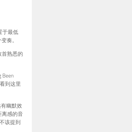
置于最低
个变奏。
合数首熟悉的
Been
）——看到这里
越有幽默效
距离感的音
不该提到