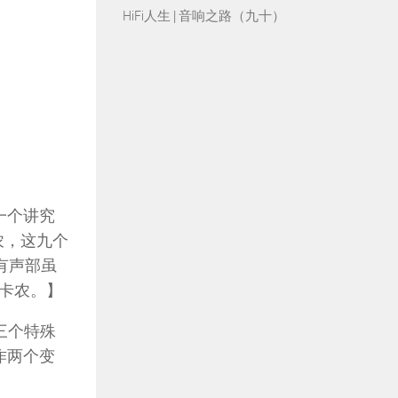
HiFi人生 | 音响之路（九十）
一个讲究
农，这九个
有声部虽
卡农。】
这三个特殊
作两个变