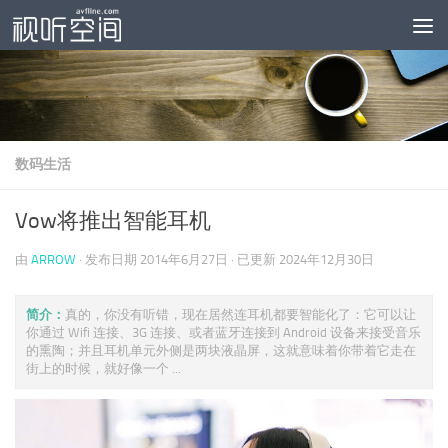
跳至内容
数码生活
Vow将推出智能耳机
由
ARROW
· 发布日期
2014年6月27日
· 已更新
2024年12月30日
简介：
真的，你没有听错，现在居然连耳机都要智能化了：它可以让
你通过 Wifi 连接、3G 连接、或者蓝牙连接到 Android 设备来接受音乐
的熏陶；并且耳机单元外侧是两块液晶屏，这就意味着你带着它走在
街上的时候，就好像一个 ...