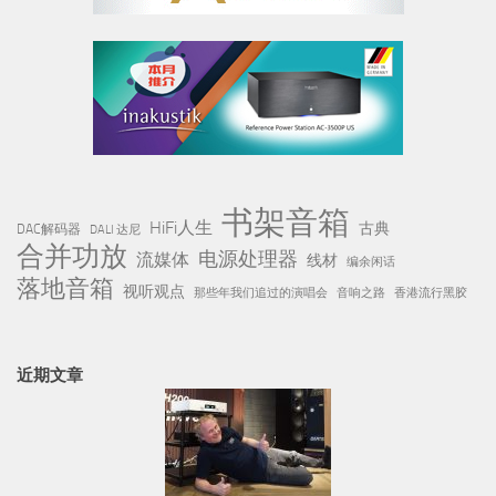
书架音箱
HiFi人生
古典
DAC解码器
DALI 达尼
合并功放
电源处理器
流媒体
线材
编余闲话
落地音箱
视听观点
那些年我们追过的演唱会
音响之路
香港流行黑胶
近期文章