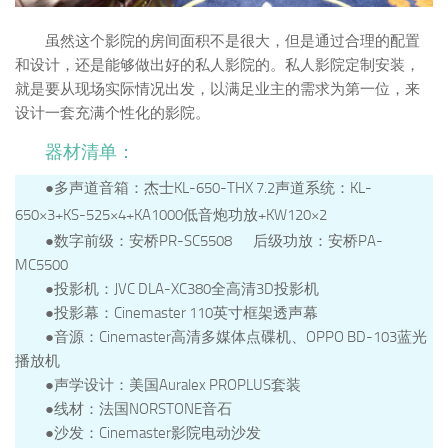
虽然这个影院的房间面积不是很大，但是通过合理的配置
和设计，还是能够做出好的私人影院的。私人影院定制安装，
就是要从现场实际情况出发，以满足业主的需求为第一位，来
设计一套充满个性化的影院。
器材清单：
●多声道音箱：
杰士KL-650-THX 7.2声道系统：KL-
650×3+KS-525×4+KA1000低音炮功放+KW120×2
●数字前级：安桥PR-SC5508 后级功放：安桥PA-
MC5500
●投影机：JVC DLA-XC380全高清3D投影机
●投影幕：Cinemaster 110英寸框架透声幕
●音源：Cinemaster高清多媒体点碟机、OPPO BD-103蓝光
播放机
●声学设计：美国Auralex PROPLUS套装
●线材：法国NORSTONE音石
●沙发：Cinemaster影院电动沙发