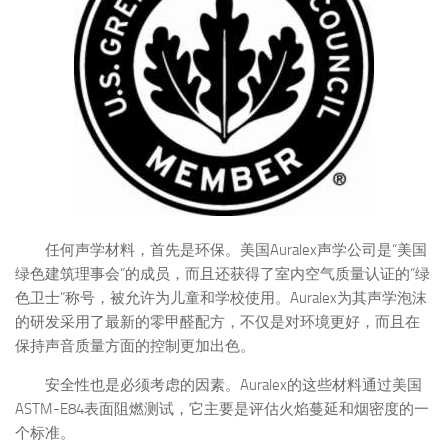
任何声学材料，首先是环保。美国Auralex声学公司是“美国
绿色建筑理事会”的成员，而且还获得了室内空气质量认证的“绿
色卫士”称号，被允许为儿童和学校使用。Auralex为其声学泡沫
的研发采用了最新的零甲醛配方，不仅是对环境更好，而且在
保持声音质量方面的控制更加出色。
安全性也是必须考虑的因素。Auralex的这些材料通过美国
ASTM-E84表面阻燃测试，它主要是评估火焰蔓延和烟密度的一
个标准。