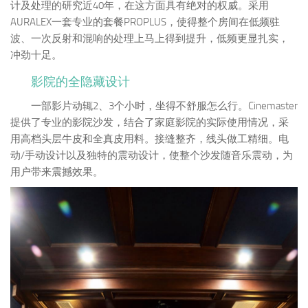
计及处理的研究近40年，在这方面具有绝对的权威。采用
AURALEX一套专业的套餐PROPLUS，使得整个房间在低频驻
波、一次反射和混响的处理上马上得到提升，低频更显扎实，
冲劲十足。
影院的全隐藏设计
一部影片动辄2、3个小时，坐得不舒服怎么行。Cinemaster
提供了专业的影院沙发，结合了家庭影院的实际使用情况，采
用高档头层牛皮和全真皮用料。接缝整齐，线头做工精细。电
动/手动设计以及独特的震动设计，使整个沙发随音乐震动，为
用户带来震撼效果。