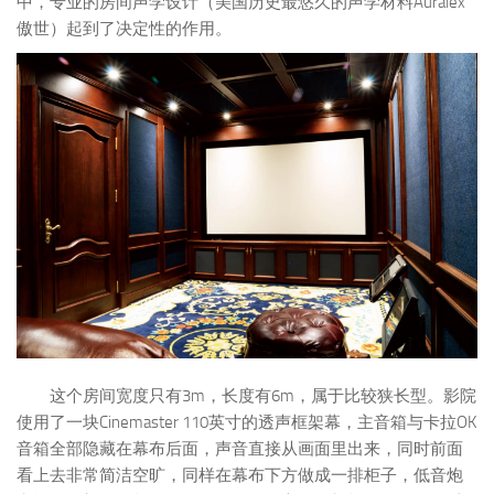
中，专业的房间声学设计（美国历史最悠久的声学材料Auralex
傲世）起到了决定性的作用。
这个房间宽度只有3m，长度有6m，属于比较狭长型。影院
使用了一块Cinemaster 110英寸的透声框架幕，主音箱与卡拉OK
音箱全部隐藏在幕布后面，声音直接从画面里出来，同时前面
看上去非常简洁空旷，同样在幕布下方做成一排柜子，低音炮