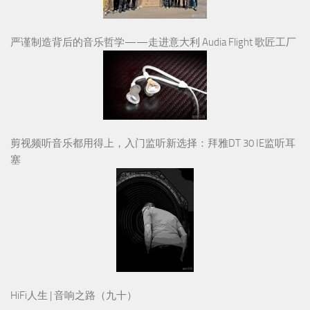
严谨制造背后的音乐哲学——走进意大利 Audia Flight 歌匠工厂
剪视频听音乐都用得上，入门监听新选择：拜雅DT 30 IE监听耳
塞
HiFi人生 | 音响之路（九十）