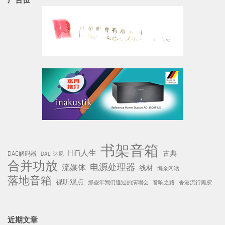
书架音箱
HiFi人生
古典
DAC解码器
DALI 达尼
合并功放
电源处理器
流媒体
线材
编余闲话
落地音箱
视听观点
那些年我们追过的演唱会
音响之路
香港流行黑胶
近期文章