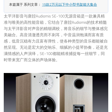
本篇属于 系列文章：
15款2万元以下中小型书架箱大集合
太平洋影音与唐韹Audiomis SE-100无源音箱是一款兼具精
准与唯美的高性能音箱，它结合了唐韹Audiomis的技术精髓
与太平洋影音对声音的精细调校，将音乐的细节与整体感完
美融合。高音清澈透亮而不刺耳，中音温润饱满而富有质
感，低音沉稳有力且富有弹性，使各种类型的音乐都能被自
然呈现。无论是宏大的交响乐、细腻的小提琴协奏，还是充
满情感的人声演绎，SE-100都能精准捕捉每一丝细节，同
时带来宽广而立体的声场体验。