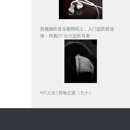
剪视频听音乐都用得上，入门监听新选
择：拜雅DT 30 IE监听耳塞
HiFi人生 | 音响之路（九十）