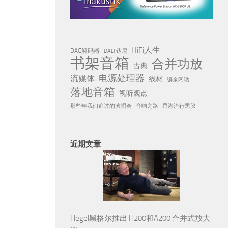
HiFi人生
DAC解码器
DALI 达尼
书架音箱
合并功放
古典
电源处理器
流媒体
线材
编余闲话
落地音箱
视听观点
那些年我们追过的演唱会
音响之路
香港流行黑胶
近期文章
Hegel黑格尔推出 H200和A200 合并式放大