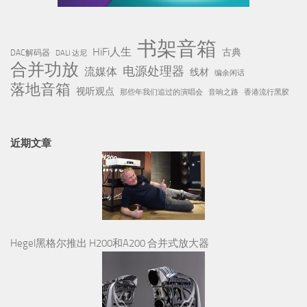
书架音箱
HiFi人生
古典
DAC解码器
DALI 达尼
合并功放
电源处理器
流媒体
线材
编余闲话
落地音箱
视听观点
那些年我们追过的演唱会
音响之路
香港流行黑胶
近期文章
Hegel黑格尔推出 H200和A200 合并式放大器