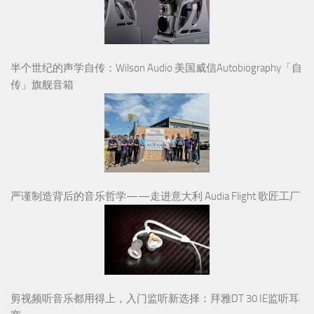
半个世纪的声学自传：Wilson Audio 美国威信Autobiography「自
传」旗舰音箱
严谨制造背后的音乐哲学——走进意大利 Audia Flight 歌匠工厂
剪视频听音乐都用得上，入门监听新选择：拜雅DT 30 IE监听耳