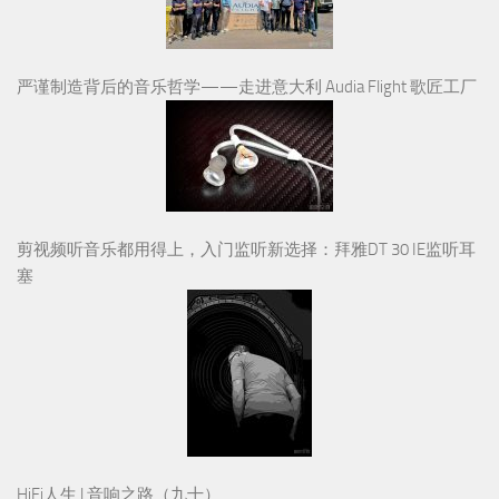
严谨制造背后的音乐哲学——走进意大利 Audia Flight 歌匠工厂
剪视频听音乐都用得上，入门监听新选择：拜雅DT 30 IE监听耳
塞
HiFi人生 | 音响之路（九十）