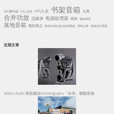
书架音箱
HiFi人生
古典
DAC解码器
DALI 达尼
合并功放
电源处理器
流媒体
线材
编余闲话
落地音箱
视听观点
那些年我们追过的演唱会
音响之路
香港流行黑胶
近期文章
Wilson Audio 美国威信Autobiography「自传」旗舰音箱