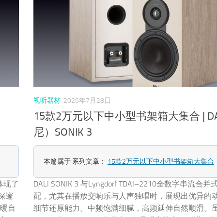
视听器材
2026年7月28日
15款2万元以下中小型书架箱大集合 | DA
尼）SONIK 3
本篇属于 系列文章：
15款2万元以下中小型书架箱大集合
，体现了
DALI SONIK 3 与Lyngdorf TDAI–2210全数字串流
和深邃
配，尤其在播放交响乐与人声独唱时，展现出优异的
温暖自
细节还原能力。中频饱满细腻，高频延伸自然顺滑。