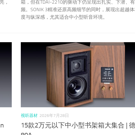
亮，
箱，但在TDAI-2210的驱动下仍呈现出扎实、下潜、
频。SONIK 3精准还原高频细节的同时，展现出超越
度与纵深感，尤其适合中小型听音环境。
视听器材
2026年7月28日
n
15款2万元以下中小型书架箱大集合 | 德生