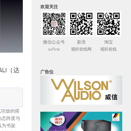
欢迎关注
微信公众号
新浪
淘宝
avfline
视听前线网
视听前线
LI（达
广告位
合并式功放的搭
动态跨度与
虽为书架