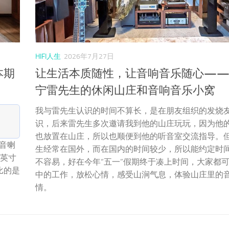
HIFI人生
2026年7月27日
本期
让生活本质随性，让音响音乐随心—
宁雷先生的休闲山庄和音响音乐小窝
我与雷先生认识的时间不算长，是在朋友组织的发烧
识，后来雷先生多次邀请我到他的山庄玩玩，因为他
也放置在山庄，所以也顺便到他的听音室交流指导。
音喇
生经常在国外，而在国内的时间较少，所以能约定时
8英寸
不容易，好在今年“五一”假期终于凑上时间，大家都
比的是
中的工作，放松心情，感受山涧气息，体验山庄里的
情。