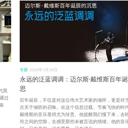
专题
2026年7月26日
永远的泛蓝调调：迈尔斯·戴维斯百年
思
代黑
通过
百年诞辰，不仅是对这位伟大艺术家的缅怀，更是对
各
次关于倾听的召唤。在这个信息过载、节奏飞快的时代
戴维斯的音乐显得尤为珍贵。他提醒我们慢下来，去
符之间的空隙，去感受那些未被言说的情绪。他的音