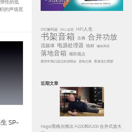
有弹性的低
体积的声场宽
HiFi人生
DAC解码器
DALI 达尼
书架音箱
合并功放
古典
电源处理器
流媒体
线材
编余闲话
落地音箱
视听观点
那些年我们追过的演唱会
音响之路
香港流行黑胶
近期文章
 SP-
Hegel黑格尔推出 H200和A200 合并式放大