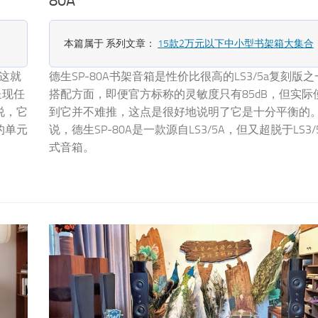
80A
本篇属于 系列文章：
15款2万元以下中小型书架箱大集合
这就
德生SP-80A书架音箱是性价比很高的LS3/5a复刻版
呈现任
搭配方面，即便官方标称的灵敏度只有85dB，但实际
说，它
到它并不难推，这点是很好地说明了它是十分平衡的
的单元
说，德生SP-80A是一款源自LS3/5A，但又超脱于LS3
式音箱。