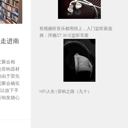
剪视频听音乐都用得上，入门监听新选
择：拜雅DT 30 IE监听耳塞
—走进南
友聚会相
的音响器材
但由于雷先
间聚会确实
可以放下手
HiFi人生 | 音响之路（九十）
音响发烧心