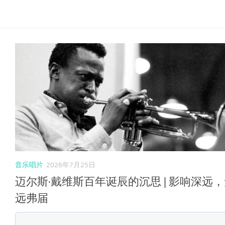
音乐唱片
2026年7月25日
迈尔斯·戴维斯百年诞辰的沉思 | 影响深远
远弗届