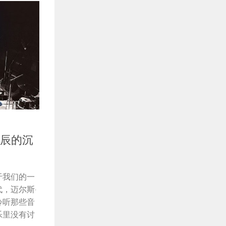
诞辰的沉
于我们的一
，迈尔斯·
聆听那些音
乐里没有讨