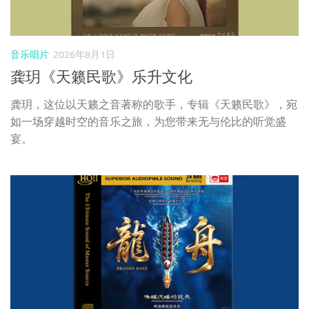
宴。
音乐唱片
2026年8月1日
《龙舟》天艺音乐
这张专辑承载着岭南水乡记忆与海内外华人的家国乡愁，镌
刻着国人拼搏奋进的精神底色，以创新民俗音乐形式，让千
年龙舟文化得以被听见、被珍藏、被持续传承。