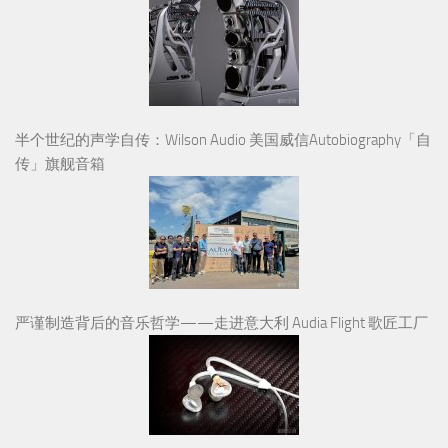
严谨制造背后的音乐哲学——走进意大利 Audia Flight 歌匠工厂
剪视频听音乐都用得上，入门监听新选择：拜雅DT 30 IE监听耳
塞