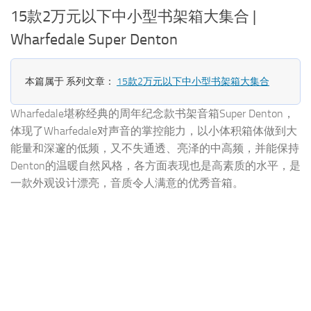
15款2万元以下中小型书架箱大集合 |
Wharfedale Super Denton
X
本篇属于 系列文章：
15款2万元以下中小型书架箱大集合
的
Wharfedale堪称经典的周年纪念款书架音箱Super Denton，
X
扩
体现了Wharfedale对声音的掌控能力，以小体积箱体做到大
称
能量和深邃的低频，又不失通透、亮泽的中高频，并能保持
Denton的温暖自然风格，各方面表现也是高素质的水平，是
用
一款外观设计漂亮，音质令人满意的优秀音箱。
要
常