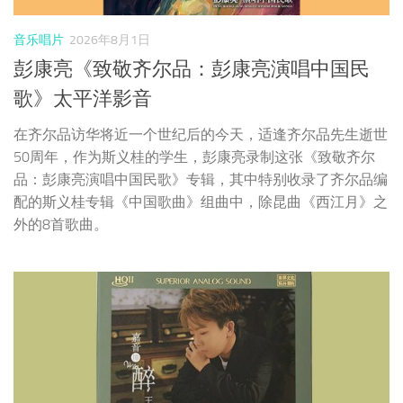
品：彭康亮演唱中国民歌》专辑，其中特别收录了齐尔品编
配的斯义桂专辑《中国歌曲》组曲中，除昆曲《西江月》之
外的8首歌曲。
音乐唱片
2026年8月1日
王嘉文《嘉音III·醉》乐升文化
醇正粤语女中音王嘉文，继《嘉音·盼》《嘉音 II· 醇》之
后，推出全新专辑《嘉音 III· 醉》。这张专辑延续“嘉音”系