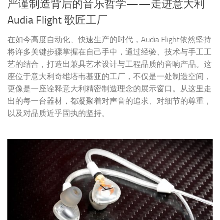
出的每一台器材，都凝聚着对声音的追求、对细节的尊重，
以及对品质近乎固执的坚持。
数码生活
2026年8月3日
剪视频听音乐都用得上，入门监听新选择：
拜雅DT 30 IE监听耳塞
拜雅DT 30 IE是一款定位清晰、完成度出色的千元级入门监
听耳塞。它没有极致性能的单元技术，也没有令人惊艳的听