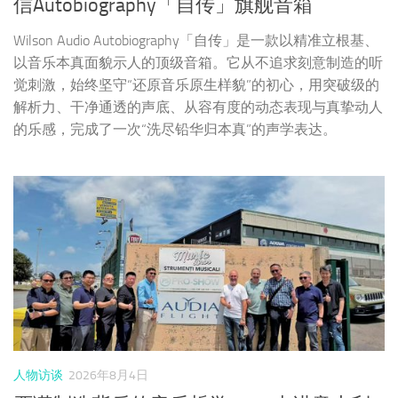
人物访谈
2026年8月4日
严谨制造背后的音乐哲学——走进意大利
Audia Flight 歌匠工厂
在如今高度自动化、快速生产的时代，Audia Flight依然坚持
将许多关键步骤掌握在自己手中，通过经验、技术与手工工
艺的结合，打造出兼具艺术设计与工程品质的音响产品。这
座位于意大利奇维塔韦基亚的工厂，不仅是一处制造空间，
更像是一座诠释意大利精密制造理念的展示窗口。从这里走