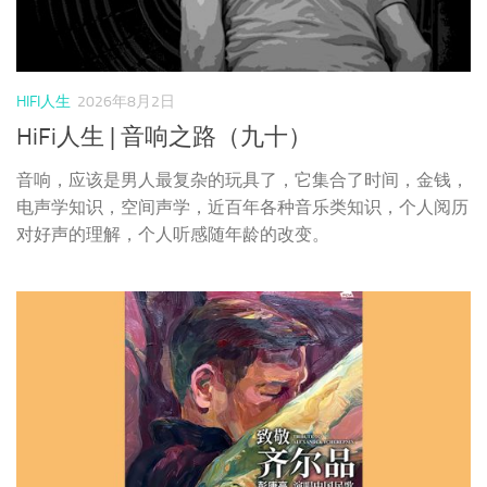
对好声的理解，个人听感随年龄的改变。
音乐唱片
2026年8月1日
彭康亮《致敬齐尔品：彭康亮演唱中国民
歌》太平洋影音
在齐尔品访华将近一个世纪后的今天，适逢齐尔品先生逝世
50周年，作为斯义桂的学生，彭康亮录制这张《致敬齐尔