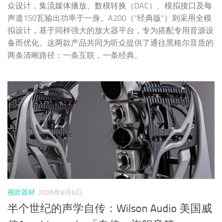
视听器材
2026年8月6日
半个世纪的声学自传：Wilson Audio 美国威
信Autobiography「自传」旗舰音箱
Wilson Audio Autobiography「自传」是一款以精准立根基、
以音乐本真面貌示人的顶级音箱。它从不追求刻意制造的听
觉刺激，始终坚守“还原音乐原生样貌”的初心，用突破级的
解析力、干净通透的声底、从容有度的动态表现与真挚动人
的乐感，完成了一次“洗尽铅华归本真”的声学表达。