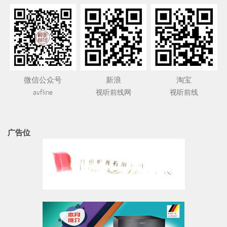
广告位
书架音箱
HiFi人生
古典
DAC解码器
DALI 达尼
合并功放
电源处理器
流媒体
线材
编余闲话
落地音箱
视听观点
那些年我们追过的演唱会
音响之路
香港流行黑胶