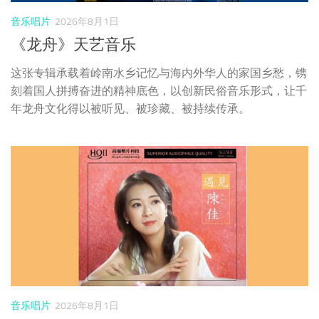
音乐唱片
2026年8月1日
陈佳《遇见·陈佳 HQII版》无比传真
陈佳的第一张专辑《樱花之旅》，是出道十余载的她最为意
难忘的一张专辑。其再版《遇见·陈佳》是配以更高质的录
音标准、更灵动的乐器和陈佳这十余年的人生体会进行重制
的，唱片的精度和收藏价值都更高。《遇见·陈佳》于2021
年发行了纯银、HQ版本、24K金版本和1:1直刻，这次推出
了更具性价比的HQII版本。