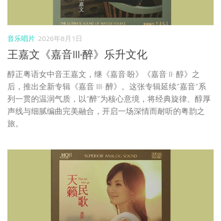
列一贯的温润气质，以“醉”为核心意境，将经典旋律、醇厚
声线与细腻编曲完美融合，开启一场深情而耐听的粤韵之
旅。
音乐唱片
2026年8月1日
龚玥《天籁民歌》乐升文化
龚玥，这位以天籁之音著称的歌手，专辑《天籁民歌》，宛
如一场穿越时空的音乐之旅，为您带来无与伦比的听觉盛