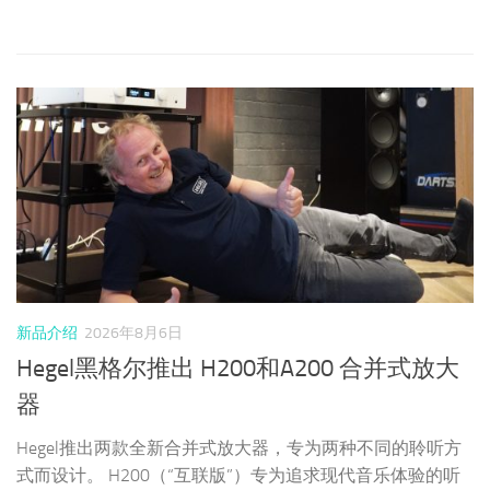
新品介绍
2026年8月6日
Hegel黑格尔推出 H200和A200 合并式放大
器
Hegel推出两款全新合并式放大器，专为两种不同的聆听方
式而设计。 H200（“互联版”）专为追求现代音乐体验的听
众设计，集流媒体播放、数模转换（DAC）、模拟接口及每
声道150瓦输出功率于一身。A200（“经典版”）则采用全模
拟设计，基于同样强大的放大器平台，专为搭配专用音源设
备而优化。这两款产品共同为听众提供了通往黑格尔音质的
两条清晰路径：一条互联，一条经典。