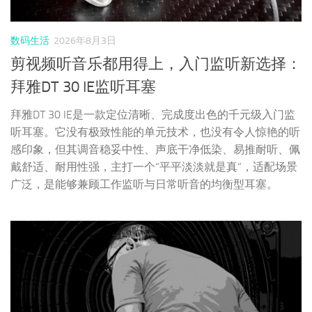
感印象，但其调音稳妥中性、声底干净低染、易推耐听、佩
戴舒适、耐用性强，主打一个“平平淡淡就是真”，适配场景
广泛，是能够兼顾工作监听与日常听音的均衡型耳塞。
HIFI人生
2026年8月2日
HiFi人生 | 音响之路（九十）
音响，应该是男人最复杂的玩具了，它集合了时间，金钱，
电声学知识，空间声学，近百年各种音乐类知识，个人阅历