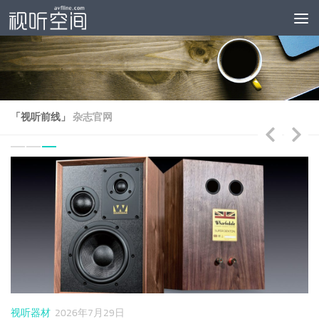
跳至内容
「视听前线」
杂志官网
视听器材
2026年7月29日
视