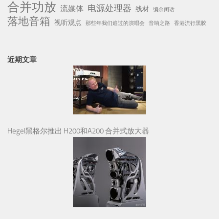
合并功放
电源处理器
流媒体
线材
编余闲话
落地音箱
视听观点
那些年我们追过的演唱会
音响之路
香港流行黑胶
近期文章
Hegel黑格尔推出 H200和A200 合并式放大器