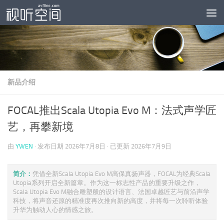
跳至内容
新品介绍
FOCAL推出Scala Utopia Evo M：法式声学匠
艺，再攀新境
由
YWEN
· 发布日期
2026年7月8日
· 已更新
2026年7月9日
简介：
凭借全新Scala Utopia Evo M高保真扬声器，FOCAL为经典Scala
Utopia系列开启全新篇章。作为这一标志性产品的重要升级之作，
Scala Utopia Evo M融合雕塑般的设计语言、法国卓越匠艺与前沿声学
科技，将声音还原的精准度再次推向新的高度，并将每一次聆听体验
升华为触动人心的情感之旅。