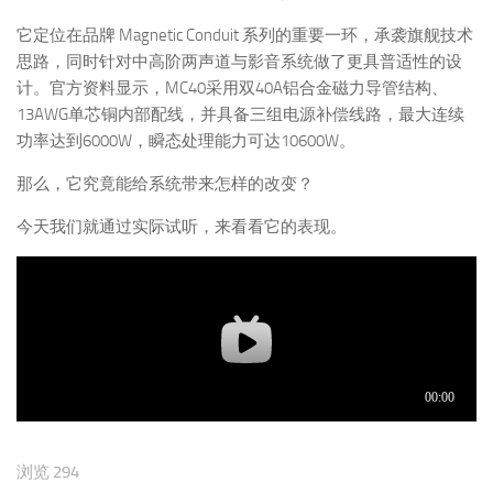
它定位在品牌 Magnetic Conduit 系列的重要一环，承袭旗舰技术
思路，同时针对中高阶两声道与影音系统做了更具普适性的设
计。官方资料显示，MC40采用双40A铝合金磁力导管结构、
13AWG单芯铜内部配线，并具备三组电源补偿线路，最大连续
功率达到6000W，瞬态处理能力可达10600W。
那么，它究竟能给系统带来怎样的改变？
今天我们就通过实际试听，来看看它的表现。
浏览 294