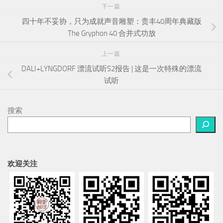
下一篇
四十年不妥协，只为成就声音雕塑：贵丰40周年典藏版
The Gryphon 40 合并式功放
上一篇
DALI+LYNGDORF 漂流试听S2报告 | 这是一次特殊的漂流
试听
搜索
欢迎关注