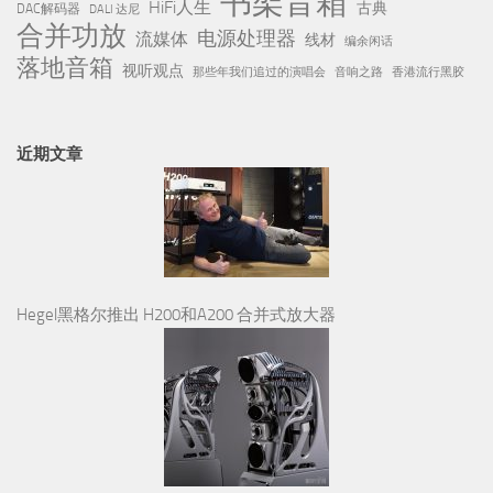
书架音箱
HiFi人生
古典
DAC解码器
DALI 达尼
合并功放
电源处理器
流媒体
线材
编余闲话
落地音箱
视听观点
那些年我们追过的演唱会
音响之路
香港流行黑胶
近期文章
Hegel黑格尔推出 H200和A200 合并式放大器