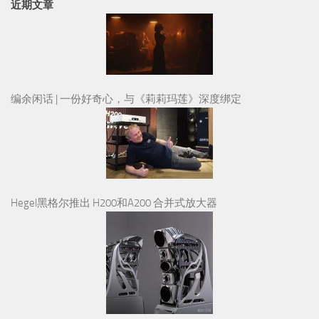
近期文章
编余闲话 | 一份好奇心，与《莉莉玛莲》深度绑定
Hegel黑格尔推出 H200和A200 合并式放大器