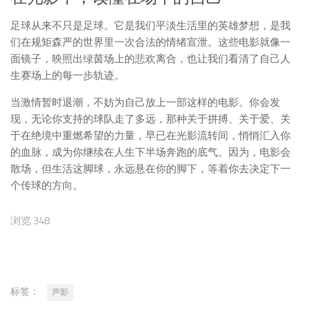
足球从来不只是足球。它是我们平淡生活里的英雄梦想，是我
们在规矩森严的世界里一次合法的情绪宣泄。这些电影就像一
面镜子，映照出绿茵场上的悲欢离合，也让我们看清了自己人
生赛场上的每一步轨迹。
当激情暂时退潮，不妨为自己放上一部这样的电影。你会发
现，无论你支持的球队走了多远，那种关于拼搏、关于爱、关
于在绝境中重燃希望的力量，早已在光影流转间，悄悄汇入你
的血脉，成为你继续在人生下半场奔跑的底气。因为，电影会
散场，但生活这脚球，永远悬在你的脚下，等着你去决定下一
个传球的方向。
浏览 348
标签：
声影