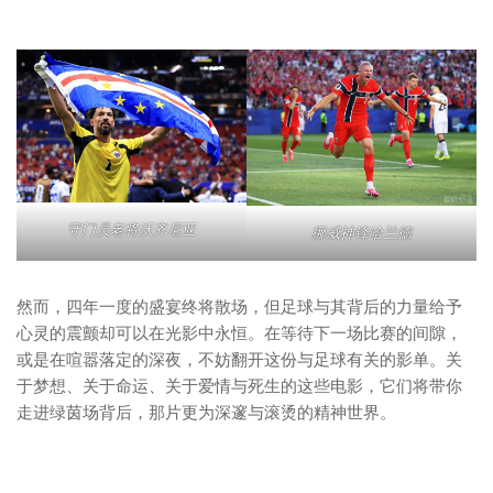
守门员老将沃齐尼亚
挪威神锋哈兰德
然而，四年一度的盛宴终将散场，但足球与其背后的力量给予
心灵的震颤却可以在光影中永恒。在等待下一场比赛的间隙，
或是在喧嚣落定的深夜，不妨翻开这份与足球有关的影单。关
于梦想、关于命运、关于爱情与死生的这些电影，它们将带你
走进绿茵场背后，那片更为深邃与滚烫的精神世界。