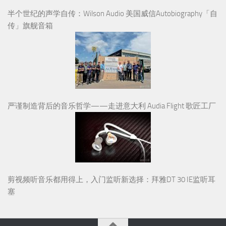
半个世纪的声学自传：Wilson Audio 美国威信Autobiography「自
传」旗舰音箱
严谨制造背后的音乐哲学——走进意大利 Audia Flight 歌匠工厂
剪视频听音乐都用得上，入门监听新选择：拜雅DT 30 IE监听耳
塞