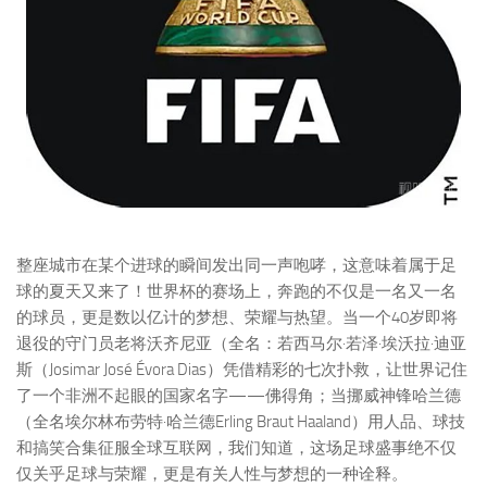
整座城市在某个进球的瞬间发出同一声咆哮，这意味着属于足
球的夏天又来了！世界杯的赛场上，奔跑的不仅是一名又一名
的球员，更是数以亿计的梦想、荣耀与热望。当一个40岁即将
退役的守门员老将沃齐尼亚（全名：若西马尔·若泽·埃沃拉·迪亚
斯（Josimar José Évora Dias）凭借精彩的七次扑救，让世界记住
了一个非洲不起眼的国家名字——佛得角；当挪威神锋哈兰德
（全名埃尔林布劳特·哈兰德Erling Braut Haaland）用人品、球技
和搞笑合集征服全球互联网，我们知道，这场足球盛事绝不仅
仅关乎足球与荣耀，更是有关人性与梦想的一种诠释。