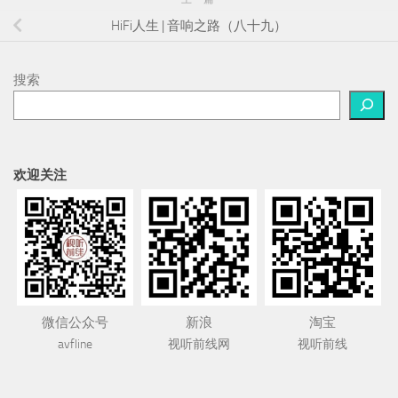
HiFi人生 | 音响之路（八十九）
搜索
欢迎关注
微信公众号
新浪
淘宝
avfline
视听前线网
视听前线