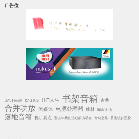
广告位
书架音箱
HiFi人生
古典
DAC解码器
DALI 达尼
合并功放
电源处理器
流媒体
线材
编余闲话
落地音箱
视听观点
那些年我们追过的演唱会
音响之路
香港流行黑胶