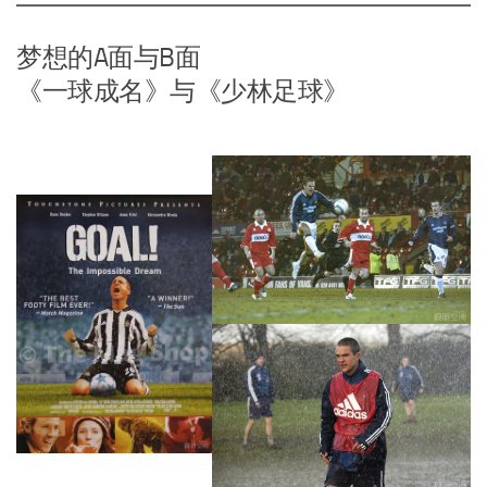
梦想的A面与B面
《一球成名》与《少林足球》