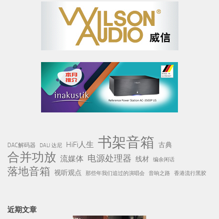
书架音箱
HiFi人生
古典
DAC解码器
DALI 达尼
合并功放
电源处理器
流媒体
线材
编余闲话
落地音箱
视听观点
那些年我们追过的演唱会
音响之路
香港流行黑胶
近期文章