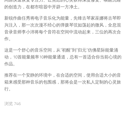
间隙快速恢复专注力、让焦虑的心灵获得深度修复、唤醒沉睡
的创造力，在都市喧嚣中开辟一方净土。
新锐作曲任秀将电子音乐化为能量，先锋古琴家巫娜将古琴即
兴注入，那一次次漫不经心的弹拨琴弦如荡起的微风，全息混
音录音师李小沛将每个音符在空间中流动起来，三位的再次合
作。
这是一个舒心的音乐空间，从“初醒”到“归元”仿佛星际能量涌
动，10首能量频率10种能量通道，总有一首适合你当前心境的
作品。
推荐在一个安静的环境中，在合适的空间，使用合适大小的音
箱来感受那种音乐的包围感，那将会是一次私人定制的心灵旅
行。
浏览 746