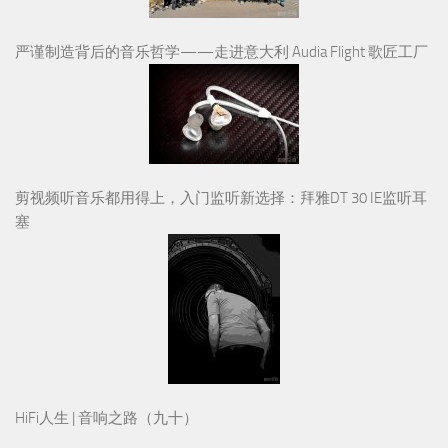
严谨制造背后的音乐哲学——走进意大利 Audia Flight 歌匠工厂
剪视频听音乐都用得上，入门监听新选择：拜雅DT 30 IE监听耳
塞
HiFi人生 | 音响之路（九十）