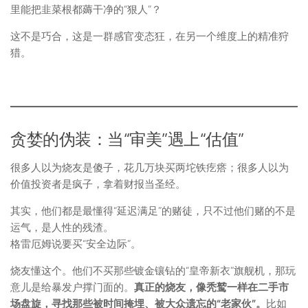
里能把韭菜根都薅干净的“狠人”？
这不是巧合，这是一群感官变态狂，在另一个维度上的精准狩
猎。
贪婪的伪装：当“审美”遇上“估值”
很多人以为烧友是傻子，花几万块买两坨铁疙瘩；很多人以为
价值投资者是疯子，拿着财报当圣经。
其实，他们都是最懂得“延迟满足”的赌徒，只不过他们赌的不是
运气，是人性的残渣。
格雷厄姆说要买“安全边际”。
烧友懂这个。他们不买那些镀金镶钻的“皇帝新衣”旗舰机，那玩
意儿是给暴发户撑门面的。
真正的烧友，像秃鹫一样在二手市
场盘旋，寻找那些被时间掩埋、被大众遗忘的“老家伙”。
比如