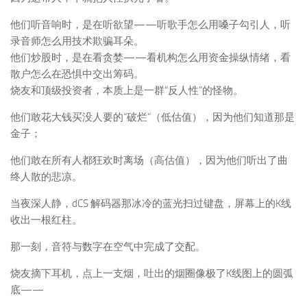
他们听音响时，是在听欲望——听歌手怎么用嗓子勾引人，听
录音师怎么用技术欺骗耳朵。
他们炒股时，是在看贪婪——看机构怎么用资金操纵情绪，看
散户怎么在恐惧中交出筹码。
烧友和顶级投资者，本质上是一群“反人性”的怪物。
他们敢花大钱买没人要的“破烂”（低估值），因为他们知道那是
金子；
他们敢在所有人都狂欢时离场（高估值），因为他们听出了曲
终人散的悲凉。
当夜深人静，dCS 解码器那冰冷的蓝光扫过键盘，屏幕上的K线
收出一根红柱。
那一刻，音符与数字在空气中完成了交配。
烧友摘下耳机，点上一支烟，吐出的烟圈像极了K线图上的圆弧
底——