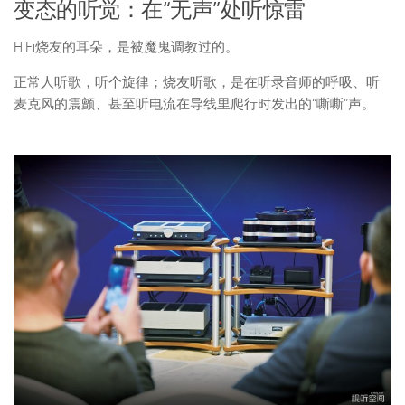
变态的听觉：在“无声”处听惊雷
HiFi烧友的耳朵，是被魔鬼调教过的。
正常人听歌，听个旋律；烧友听歌，是在听录音师的呼吸、听
麦克风的震颤、甚至听电流在导线里爬行时发出的“嘶嘶”声。