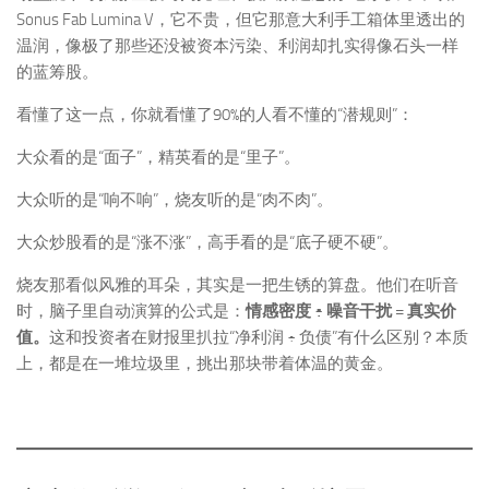
Sonus Fab Lumina V，它不贵，但它那意大利手工箱体里透出的
温润，像极了那些还没被资本污染、利润却扎实得像石头一样
的蓝筹股。
看懂了这一点，你就看懂了90%的人看不懂的“潜规则”：
大众看的是“面子”，精英看的是“里子”。
大众听的是“响不响”，烧友听的是“肉不肉”。
大众炒股看的是“涨不涨”，高手看的是“底子硬不硬”。
烧友那看似风雅的耳朵，其实是一把生锈的算盘。他们在听音
时，脑子里自动演算的公式是：
情感密度 ÷ 噪音干扰 = 真实价
值。
这和投资者在财报里扒拉“净利润 ÷ 负债”有什么区别？本质
上，都是在一堆垃圾里，挑出那块带着体温的黄金。