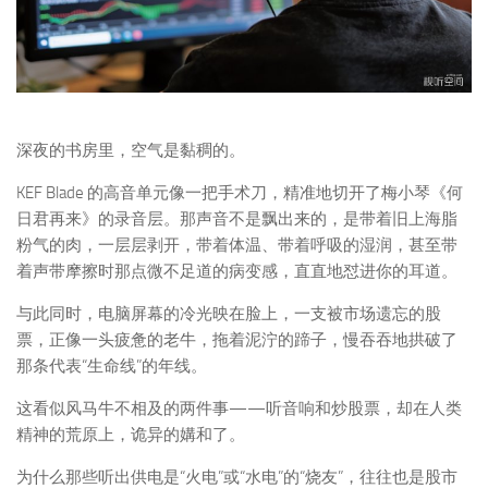
深夜的书房里，空气是黏稠的。
KEF Blade 的高音单元像一把手术刀，精准地切开了梅小琴《何
日君再来》的录音层。那声音不是飘出来的，是带着旧上海脂
粉气的肉，一层层剥开，带着体温、带着呼吸的湿润，甚至带
着声带摩擦时那点微不足道的病变感，直直地怼进你的耳道。
与此同时，电脑屏幕的冷光映在脸上，一支被市场遗忘的股
票，正像一头疲惫的老牛，拖着泥泞的蹄子，慢吞吞地拱破了
那条代表“生命线”的年线。
这看似风马牛不相及的两件事——听音响和炒股票，却在人类
精神的荒原上，诡异的媾和了。
为什么那些听出供电是“火电”或“水电”的“烧友”，往往也是股市