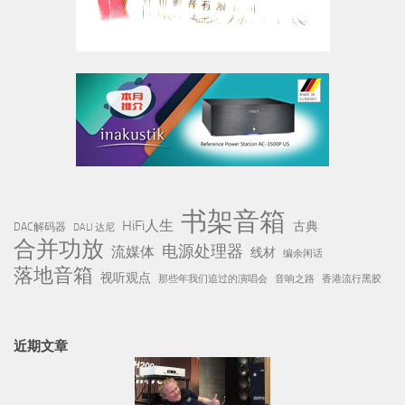
书架音箱
HiFi人生
古典
DAC解码器
DALI 达尼
合并功放
电源处理器
流媒体
线材
编余闲话
落地音箱
视听观点
那些年我们追过的演唱会
音响之路
香港流行黑胶
近期文章