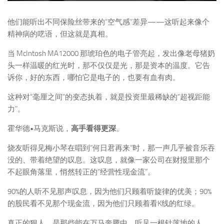
他们能听出不同保险丝带来的“空气感”差异——这听起来像个
精神病的呓语，但这就是真相。
当 McIntosh MA12000 那琥珀色的电子管亮起，发出像老母猪奶
头一样温暖的红光时，那不仅仅是光，那是资本的温度。它告
诉你，好的东西，哪怕它是电子的，也要有血有肉。
这种对“毫厘之间”的变态执着，就是投资里最稀缺的“超视距能
力”。
霍华德•马克斯说，
高手看得更深
。
烧友听得见梅小琴在唱到“何日君再来”时，那一声几乎被音乐吞
没的、带着绝望的叹息。这叹息，就像一家公司在财报里那个
不起眼角落里，悄然转正的“经营性现金流”。
90%的人听不见那声叹息，因为他们只顾着听旋律的优美；90%
的股民看不见那个现金流，因为他们只顾着看K线的红绿。
真正的狠人，是那些能在万马奔腾中，听见一根针落地的人。