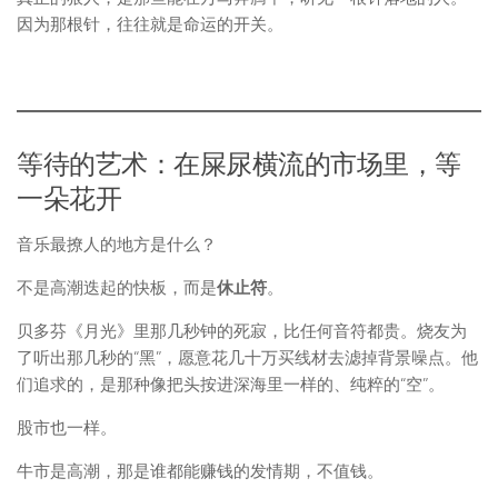
因为那根针，往往就是命运的开关。
等待的艺术：在屎尿横流的市场里，等
一朵花开
音乐最撩人的地方是什么？
不是高潮迭起的快板，而是
休止符
。
贝多芬《月光》里那几秒钟的死寂，比任何音符都贵。烧友为
了听出那几秒的“黑”，愿意花几十万买线材去滤掉背景噪点。他
们追求的，是那种像把头按进深海里一样的、纯粹的“空”。
股市也一样。
牛市是高潮，那是谁都能赚钱的发情期，不值钱。