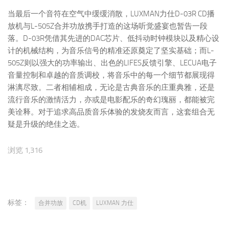
当最后一个音符在空气中缓缓消散，LUXMAN力仕D-03R CD播
放机与L-505Z合并功放携手打造的这场听觉盛宴也暂告一段
落。D-03R凭借其先进的DAC芯片、低抖动时钟模块以及精心设
计的机械结构，为音乐信号的精准还原奠定了坚实基础；而L-
505Z则以强大的功率输出、出色的LIFES反馈引擎、LECUA电子
音量控制和卓越的音质调校，将音乐中的每一个细节都展现得
淋漓尽致。二者相辅相成，无论是古典音乐的庄重典雅，还是
流行音乐的激情活力，亦或是电影配乐的奇幻瑰丽，都能被完
美诠释。对于追求高品质音乐体验的发烧友而言，这套组合无
疑是升级的绝佳之选。
浏览 1,316
标签：
合并功放
CD机
LUXMAN 力仕