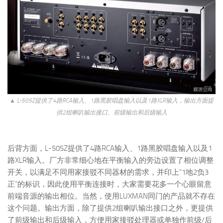
▲ L-505Z提供了4路RCA输入、1路黑胶唱盘输入以及1路XLR输入，输出方面提
供2组喇叭输出接口、前级输出和后级输入
后背方面，L-505Z提供了4路RCA输入、1路黑胶唱盘输入以及1
路XLR输入。厂方非常细心地在平衡输入的旁边设置了相位调整
开关，以满足不同用家接驳不同器材的需求，并印上“1地2负3
正”的标识，因此使用平衡连接时，大家需要花多一个心眼留意
前端音源的输出相位。当然，使用LUXMAN同门的产品就不存在
这个问题。输出方面，除了提供2组喇叭输出接口之外，更提供
了前级输出和后级输入，方便用家接驳处理器或单独作前级/后