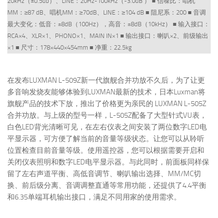
20kHz（±0.5db）、LINE：20Hz-100kHz（-3.0dB ） ■ 信噪比：唱机
MM：≥87 dB、唱机MM：≥70dB、LINE：≥104 dB ■ 阻尼系：200 ■ 音调
最大变化：低音：±8dB（100Hz），高音：±8dB（10kHz） ■ 输入接口：
RCA×4、XLR×1、PHONO×1、MAIN IN×1 ■ 输出接口：喇叭×2、前级输出
×1 ■ 尺寸：178×440×454mm ■ 净重：22.5kg
在发布LUXMAN L-509Z新一代旗舰合并功放不久后，为了让更
多音响发烧友能够体验到LUXMAN最新的技术，日本Luxman将
旗舰产品的技术下放，推出了价格更为亲民的 LUXMAN L-505Z
合并功放。与上级的型号一样，L-505Z配备了大型针式VU表，
白色LED背光清晰可见，在左右仪表之间安装了两位数字LED电
平显示器，可方便了解当前的音量等级状态。让您可以从聆听
位置检查目前音量等级。使用遥控器，您可以根据需要开启和
关闭仪表照明和数字LED电平显示器。与此同时，前面板同样保
留了左右声道平衡、高低音调节、喇叭输出选择、MM/MC切
换、前后级分离、音调调整直通等常用功能，还提供了4.4平衡
和6.35单端耳机输出接口，满足不同用家的使用需求。