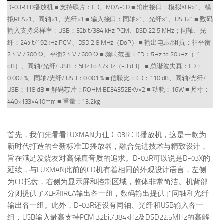
D-03R CD播放机 ■ 支持碟片：CD、MQA-CD ■ 输出接口：模拟XLR×1、模
拟RCA×1、同轴×1、光纤×1 ■ 输入接口：同轴×1、光纤×1、USB×1 ■ 数码
输入支持采样率：USB：32bit/384 kHz PCM、DSD 22.5 MHz；同轴、光
纤：24bit/192kHz PCM、DSD 2.8 MHz（DoP） ■ 输出电压/阻抗：非平衡
2.4 V / 300 Ω、平衡2.4 V / 600 Ω ■ 频响范围：CD：5Hz to 20kHz（-1
dB）、同轴/光纤/ USB ：5Hz to 47kHz（-3 dB） ■ 总谐波失真：CD：
0.002 %、同轴/光纤/ USB：0.001 % ■ 信噪比：CD：110 dB、同轴/光纤/
USB：118 dB ■ 解码芯片：ROHM BD34352EKV×2 ■ 功耗：16W ■ 尺寸：
440×133×410mm ■ 重量：13.2kg
首先，我们先看看LUXMAN力仕D-03R CD播放机，这是一款为
新时代打造的全新标准CD播放器，融合先进技术与精致设计，
旨在满足发烧友对高保真音质的追求。D-03R可以说是D-03X的
延续，与LUXMAN此前的CD机有着相同的外观设计语言，左侧
为CD托盘，右侧为显示屏和控制区域，整体非常简洁。机背部
分则提供了XLR和RCA输出各一组，数码输出提供了同轴和光纤
输出各一组。此外，D-03R还设有同轴、光纤和USB输入各一
组，USB输入最高支持PCM 32bit/384kHz及DSD22.5MHz的高解