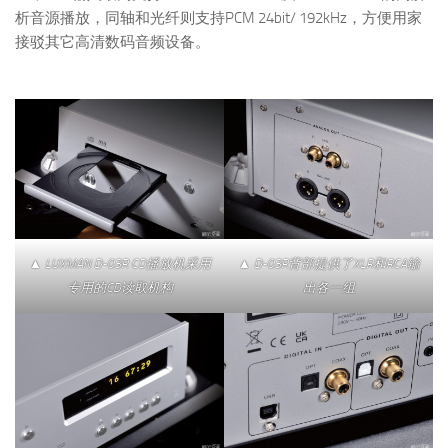
析音源播放，同轴和光纤则支持PCM 24bit/ 192kHz，方便用家
接驳其它高清数码音频设备。
▲ LUXMAN D-03R CD播放机采用
▲ D-03R背部提供了XLR和RCA输
专用的CD读取机构
出各一组