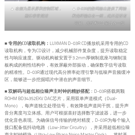
▲ 右侧为显示屏和控制区域，
▲ D-03R的数码输出提供了同轴
整体非常简洁
和光纤输出各一组，此外还设有
同轴、光纤和USB输入各一组
■ 专用的CD读取机构：
LUXMAN D-03R CD播放机采用专用的CD
读取机构，专为CD设计，减少机械部件复杂度，提升读取稳定
性与响应速度。驱动机构被安置于3.2mm厚钢制底座与钢制顶
板构成的刚性结构中，有效屏蔽外部振动，确保数字信号读取
的精准性。D-03R通过现代高分辨率处理引擎与低噪声音频缓冲
区，能够进一步挖掘唱片中潜在的声音细节。
■ 双解码与超低相位噪声主时钟的精妙搭配
：D-03R搭载两颗
ROHM BD34352EKV DAC芯片，采用双单声道模式（Dual-
Mono），每声道独立处理信号，有效降低声道间干扰，提升声
音分离度与立体感。用户可根据喜好选择数字滤波器，进一步
优化音色表现。为确保信号传输的绝对精度，D-03R为每个输入
接口配备低抖动电路（Low-Jitter Circuitry），并采用超低相位噪
声主时钟模块（Ultra-Low Phase Noise Master Clock），将时基