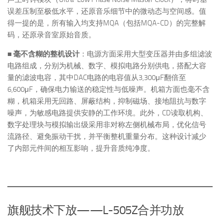
误差压制至极低水平，还原音乐细节中的微动态与空间感。值
得一提的是，所有输入均支持MQA（包括MQA-CD）的完整解
码，还原录音室原始音质。
■ 毫不含糊的整机设计
：电源方面采用大型变压器并由多组滤波
电路组成，分别为机械、数字、模拟电路分别供电，搭配大容
量的滤波电容，其中DAC电路的电容值从3,300μF翻倍至
6,600μF，确保电力输送的稳定性与低噪声。机箱方面也毫不含
糊，机箱采用无回路、屏蔽结构，抑制磁场、接地阻抗与数字
噪声，为敏感电路提供安静的工作环境。此外，CD读取机构、
数字处理块与模拟输出级采用非对称左侧机械布局，优化信号
流路径、避免振动干扰，并平衡整机重量分布。这种设计减少
了内部元件间的相互影响，提升音质纯净度。
旗舰技术下放——L-505Z合并功放