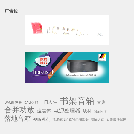
广告位
书架音箱
HiFi人生
古典
DAC解码器
DALI 达尼
合并功放
电源处理器
流媒体
线材
编余闲话
落地音箱
视听观点
那些年我们追过的演唱会
音响之路
香港流行黑胶