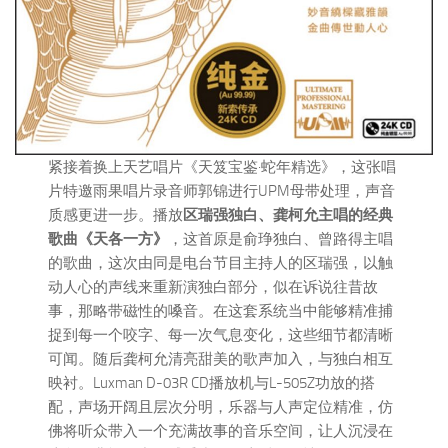
紧接着换上天艺唱片《天笈宝鉴·蛇年精选》，这张唱
片特邀雨果唱片录音师郭锦进行UPM母带处理，声音
质感更进一步。播放
区瑞强独白、龚柯允主唱的经典
歌曲《天各一方》
，这首原是俞琤独白、曾路得主唱
的歌曲，这次由同是电台节目主持人的区瑞强，以触
动人心的声线来重新演独白部分，似在诉说往昔故
事，那略带磁性的嗓音。在这套系统当中能够精准捕
捉到每一个咬字、每一次气息变化，这些细节都清晰
可闻。随后龚柯允清亮甜美的歌声加入，与独白相互
映衬。Luxman D-03R CD播放机与L-505Z功放的搭
配，声场开阔且层次分明，乐器与人声定位精准，仿
佛将听众带入一个充满故事的音乐空间，让人沉浸在