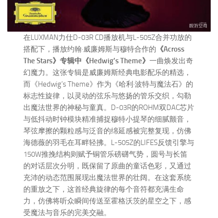
在LUXMAN力仕D-03R CD播放机与L-505Z合并功放的
搭配下，播放约翰·威廉姆斯与穆特合作的
《Across
The Stars》专辑中《Hedwig’s Theme》
一曲焕发出奇
幻魔力。这张专辑是威廉姆斯经典电影配乐的精选，
而《Hedwig’s Theme》作为《哈利·波特与魔法石》的
标志性旋律，以灵动的弦乐与悠扬的管乐交织，勾勒
出魔法世界的神秘与童真。D-03R的ROHM双DAC芯片
与低抖动时钟模块精准捕捉穆特小提琴的细腻颤音，
琴弦摩擦的颗粒感与泛音的绵延感被完整复现，仿佛
海德薇的羽毛在耳畔轻拂。L-505Z的LIFES反馈引擎与
150W推挽结构则赋予铜管乐磅礴气势，圆号与长笛
的对话层次分明，既保留了原曲的童话色彩，又通过
充沛的动态范围展现出魔法世界的壮阔。在这套系统
的重放之下，这首经典旋律的每个音符都充满生命
力，仿佛将听众瞬间传送至霍格沃茨的星空之下，感
受魔法与音乐的完美交融。