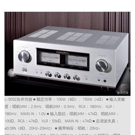
L-505Z合并功放 ■ 额定功率：100W（8Ω）、150W（4Ω） ■ 输入灵敏
度：唱机MM：2.5mV、唱机MM：0.3mV、RCA：180mV、XLR：
180mV、MAIN IN：1.0V ■ 输入阻抗：唱机MM：47kΩ、唱机MM：
100Ω、RCA：47kΩ、XLR：55kΩ、MAIN IN：47kΩ ■ 总谐波失真：
≤0.09%（8Ω、20Hz-20kHz） ■ 频率响应：唱机：20Hz-