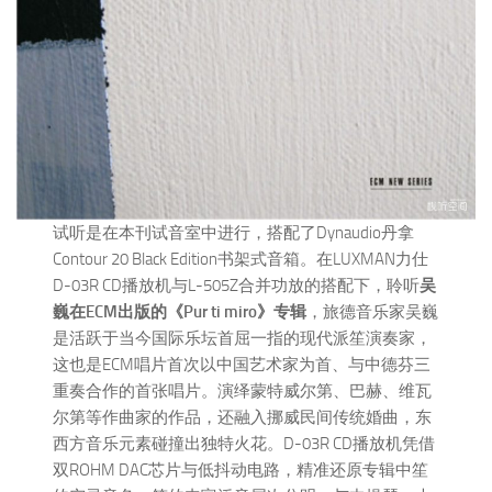
试听是在本刊试音室中进行，搭配了Dynaudio丹拿
Contour 20 Black Edition书架式音箱。在LUXMAN力仕
D-03R CD播放机与L-505Z合并功放的搭配下，聆听
吴
巍在ECM出版的《Pur ti miro》专辑
，旅德音乐家吴巍
是活跃于当今国际乐坛首屈一指的现代派笙演奏家，
这也是ECM唱片首次以中国艺术家为首、与中德芬三
重奏合作的首张唱片。演绎蒙特威尔第、巴赫、维瓦
尔第等作曲家的作品，还融入挪威民间传统婚曲，东
西方音乐元素碰撞出独特火花。D-03R CD播放机凭借
双ROHM DAC芯片与低抖动电路，精准还原专辑中笙