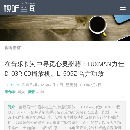
跳至内容
视听器材
在音乐长河中寻觅心灵慰藉：LUXMAN力仕
D-03R CD播放机、L-505Z 合并功放
由
YWEN
· 发布日期
2026年2月10日
· 已更新
2026年2月2日
原作者:
晨光
摄影:
小路
简介：
当最后一个音符在空气中缓缓消散，LUXMAN力仕D-03R CD播
放机与L-505Z合并功放携手打造的这场听觉盛宴也暂告一段落。D-
03R凭借其先进的DAC芯片、低抖动时钟模块以及精心设计的机械结
构，为音乐信号的精准还原奠定了坚实基础；而L-505Z则以强大的功
率输出、出色的LIFES反馈引擎、LECUA电子音量控制和卓越的音质调