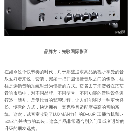
品牌方：先歌国际影音
在如今这个快节奏的时代，对于那些追求高品质视听享受的音
乐爱好者来说，套装，宛如一把开启便捷音乐之门的钥匙，往
往是选购音响系统时最为便捷的方式。它省去了消费者在茫茫
音响市场中，对不同品牌、不同型号、不同功能的音响设备进
行逐一甄别、反复比较的繁琐过程，让人们能够以一种更为轻
松、惬意的方式，快速拥有一套完整且适配度极高的音响系
统。这次，试音室收到了LUXMAN力仕的D-03R CD播放机和L-
505Z合并功放的套装，这套产品非常适合刚入门又或者进阶的
升级的朋友选购。