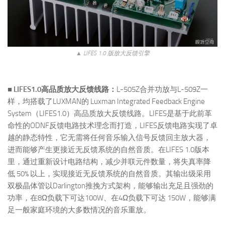
▲ LIFES 1.0 版放大反馈引擎
■ LIFES1.0高品质放大反馈线路：
L-505Z合并功放与L-509Z一
样，均搭载了LUXMAN的 Luxman Integrated Feedback Engine
System（LIFES1.0）高品质放大反馈线路。LIFES是基于此前革
命性的ODNF反馈电路技术理念而打造，LIFES反馈电路实现了卓
越的静态特性，它无需将任何音乐输入信号反馈回主放大器，
进而能够产生更接近无反馈系统的自然音质。在LIFES 1.0版本
里，通过重新设计电路结构，减少并联元件数量，将失真率降
低 50% 以上，实现接近无反馈系统的自然音质。其输出级采用
双极晶体管以Darlington推挽方式架构，能够输出充足且强劲的
功率，在8Ω负载下可达100W、在4Ω负载下可达 150W，能够满
足一般家庭环境的大多数情况的音乐重放。