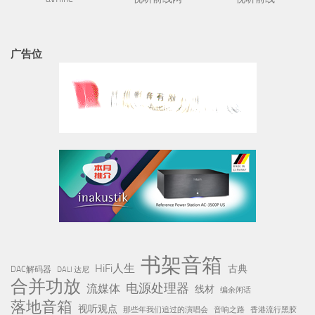
广告位
书架音箱
HiFi人生
古典
DAC解码器
DALI 达尼
合并功放
电源处理器
流媒体
线材
编余闲话
落地音箱
视听观点
那些年我们追过的演唱会
音响之路
香港流行黑胶