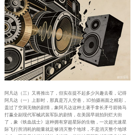
阿凡达（三）又将推出了，但实在提不起多少兴趣去看，记得
阿凡达（一）上影时，那真是万人空巷，3D拍摄画面之精彩，
盖过了空洞无物的剧情，象阿凡达这种土著手拿长矛弓箭骑马
打赢全副现代军械武装军队的剧情，在美国早就拍到烂大街
了，象《铁血战士》这种拥有穿超星际的生物，一次超光速星
际飞行所消耗的能量就足够消灭整个地球，不是消灭整个地球