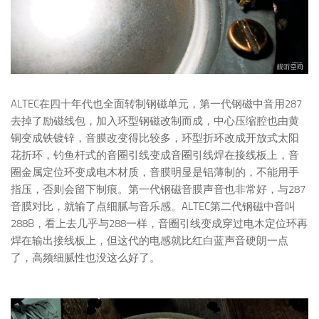
ALTEC在四十年代也全面转制钢磁单元，第一代钢磁中音用287
去掉了励磁线包，加入环型钢磁改制而成，中心压缩腔也由黄
铜变成铁镀锌，音膜改变得比较多，环型折环改成开放式太阳
花折环，钓鱼杆式的音圈引线变成音圈引线焊在接线板上，音
圈金属定位环变成电木材质，音膜明显是铝薄制的，不能用手
指压，否则会留下制痕。第一代钢磁音膜声音也非常好，与287
音膜对比，就输了点细腻与音乐感。ALTEC第二代钢磁中音叫
288B，看上去几乎与288一样，音圈引线变成穿过电木定位环再
焊在输出接线板上，但这代的电感就比红白蓝声音硬朗一点
了，高频细腻性也没这么好了。