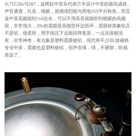
ALTEC284与287，这两款中音头代表兰辛设计中音的最高成就，
声音通透，扎实，细腻，质感强烈能与西电555平分秋色，而且
这中音高频能到14K左右，可以不用高音就能听到细腻的高频
段，非常强大，284的震膜是高抛型环边折环，震膜材质象铝又
不是铝，很柔软，用手指压下去能回弹复原，一点压痕都没
有，非常神奇，有点象是塑料震膜镀铝，现代有不少JBL钕磁铁
专业中音，震膜也是塑料镀铝，但声音薄，绵，不硬朗，听感
差远了。