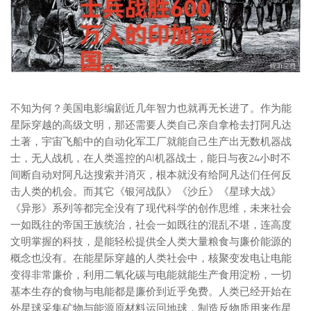
不知为何？美国电影编剧近几年智力也就再无长进了。作为能
星际穿越的高级文明，那还需要人类自己亲自拿枪去打阿凡达
土著，宇宙飞船中的自动化军工厂就能自己生产出无数机器战
士，无人战机，在人类遥控的AI机器战士，能日与夜24小时不
间断自动对阿凡达搜索并消灭，根本就没有给阿凡达们任何反
击人类的机会。而其它《银河战队》《沙丘》《星球大战》
《异形》系列等都完全没有了现代科学的创作思维，未来社会
一如既往的帝国王族统治，社会一如既往的混乱不堪，连高度
文明掌握的科技，是能轻松提供全人类大量粮食与廉价能源的
概念也没有。在能星际穿越的人类社会中，核聚变发电让电能
变得非常廉价，利用二氧化碳与电能就能生产食用淀粉，一切
基本生存的食物与电能都是廉价到近乎免费。人类已经开始在
外星球采集矿物与能源原材料运回地球，制造反物质用来作星