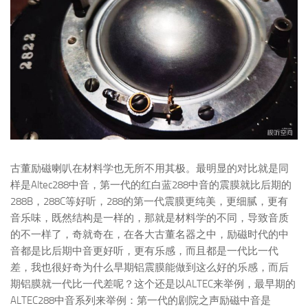
古董励磁喇叭在材料学也无所不用其极。最明显的对比就是同
样是Altec288中音，第一代的红白蓝288中音的震膜就比后期的
288B，288C等好听，288的第一代震膜更纯美，更细腻，更有
音乐味，既然结构是一样的，那就是材料学的不同，导致音质
的不一样了，奇就奇在，在各大古董名器之中，励磁时代的中
音都是比后期中音更好听，更有乐感，而且都是一代比一代
差，我也很好奇为什么早期铝震膜能做到这么好的乐感，而后
期铝膜就一代比一代差呢？这个还是以ALTEC来举例，最早期的
ALTEC288中音系列来举例：第一代的剧院之声励磁中音是