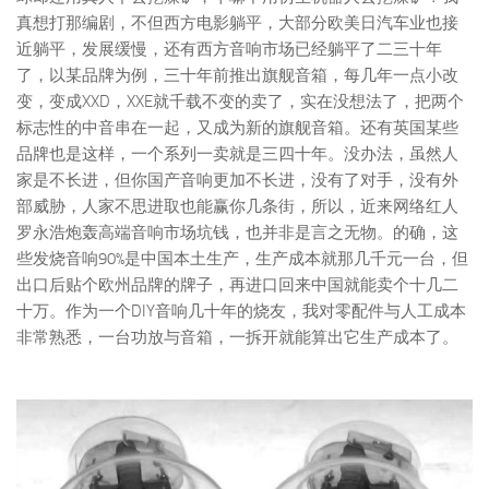
真想打那编剧，不但西方电影躺平，大部分欧美日汽车业也接
近躺平，发展缓慢，还有西方音响市场已经躺平了二三十年
了，以某品牌为例，三十年前推出旗舰音箱，每几年一点小改
变，变成XXD，XXE就千载不变的卖了，实在没想法了，把两个
标志性的中音串在一起，又成为新的旗舰音箱。还有英国某些
品牌也是这样，一个系列一卖就是三四十年。没办法，虽然人
家是不长进，但你国产音响更加不长进，没有了对手，没有外
部威胁，人家不思进取也能赢你几条街，所以，近来网络红人
罗永浩炮轰高端音响市场坑钱，也并非是言之无物。的确，这
些发烧音响90%是中国本土生产，生产成本就那几千元一台，但
出口后贴个欧州品牌的牌子，再进口回来中国就能卖个十几二
十万。作为一个DIY音响几十年的烧友，我对零配件与人工成本
非常熟悉，一台功放与音箱，一拆开就能算出它生产成本了。