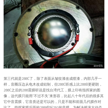
第三代就是288C了，除了表面从皱纹漆改成喷漆，内部几乎一
样，音圈压边从电木改成铝制，但288C听感上比288B更硬朗，
288C之后的288震膜听说是找台湾代工，膜上印有指挥家的图
像，这代膜只能用“不过不失”来形容，比起八十年代后的很多其
它中音震膜，它音质还是可以的，只是不能和前面几代膜作对
比了，指挥家膜后面的288或叫291的音膜，为解决摇滚大动态