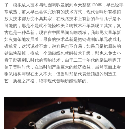
了，模拟放大技术与动圈喇叭发展到今天整整120年，早已经非
常成熟，前人早已尝试完所有的技术方式，现代音响所有模拟
放大技术都万变不离其宗，在线路技术上有新的革命几乎是不
可能的，那是不是就不能怪欧美音响技术不革新呢？其实，复
古也是一种革新，现在在中国民间音响领域，我却见大量革新
如火如荼地发展着，最多的技术革新是把钢磁喇叭单元改成电
磁单元，这活说难不难，说容易也不容易，如果只是把原装的
钴磁块敲掉，换成一个励磁线包就叫技术升级，那也未免太小
看了励磁喇叭时代的音响技术，由于二三十年代的励磁喇叭开
创了音响时代，在当时能产生巨大的经济效益，虽然表面上看
喇叭结构与现在出入不大，但当时却是代表最顶级的制造工
艺，质检之严格，绝非现代音响所能理解的。