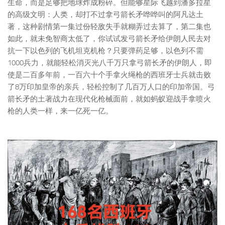
生命，而是足够把地球炸成粉碎。但能够星际飞越到潘多拉星
的高级文明：人类，却打不过拿弓箭长矛哗哗叫的阿凡达土
著，这种剧情第一集过份轻敌失手就糊弄过去算了，第二集也
如此，就未免智商太低了，你试试发弓箭长矛给伊朗人民去对
抗一下以色列的飞机坦克机枪？只要弹药足够，以色列不需
1000兵力，就能轻松消灭光八千万只拿弓箭长矛的伊朗人，即
使是二百多年前，一百六十个手拿火绳枪的西班牙士兵就击败
了8万印加皇帝的亲兵，轻松控制了几百万人口的印加帝国。弓
箭长矛的土著战力在现代化枪械面前，就如蚂蚁迎战手拿喷火
枪的人类一样，来一亿死一亿。