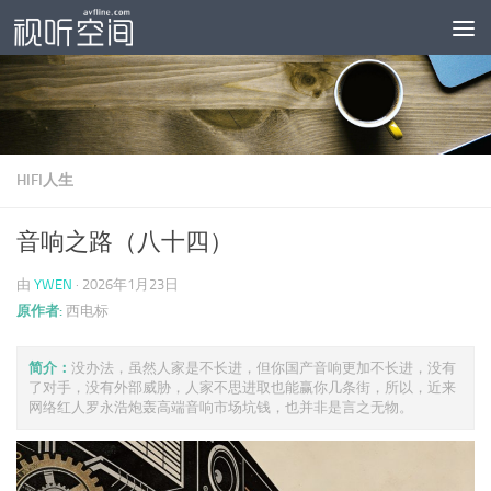
跳至内容
HIFI人生
音响之路（八十四）
由
YWEN
·
2026年1月23日
原作者:
西电标
简介：
没办法，虽然人家是不长进，但你国产音响更加不长进，没有
了对手，没有外部威胁，人家不思进取也能赢你几条街，所以，近来
网络红人罗永浩炮轰高端音响市场坑钱，也并非是言之无物。