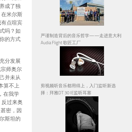
养成了独
。在米尔斯
我有点喧宾
式吗？如
严谨制造背后的音乐哲学——走进意大利
你的方式
Audia Flight 歌匠工厂
充分发展
代宗师奥尔
己并未从
本算不上
剪视频听音乐都用得上，入门监听新选
择：拜雅DT 30 IE监听耳塞
，在我学
，反过来奥
从甚密，因
尔斯坦的