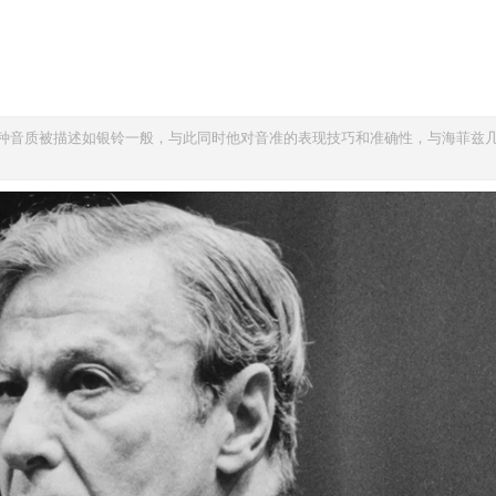
种音质被描述如银铃一般，与此同时他对音准的表现技巧和准确性，与海菲兹