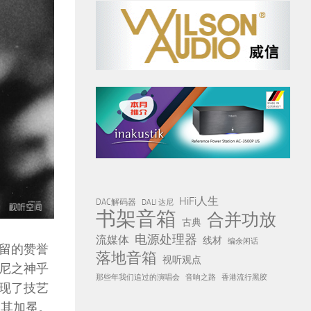
HiFi人生
DAC解码器
DALI 达尼
书架音箱
合并功放
古典
电源处理器
流媒体
线材
编余闲话
留的赞誉
落地音箱
视听观点
尼之神乎
那些年我们追过的演唱会
音响之路
香港流行黑胶
现了技艺
为其加冕。