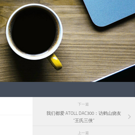
下一篇
我们都爱 ATOLL DAC300：访鹤山烧友
“王氏三侠”
上一篇