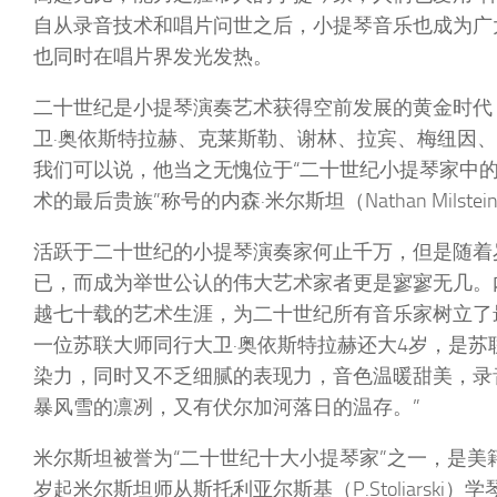
自从录音技术和唱片问世之后，小提琴音乐也成为广
也同时在唱片界发光发热。
二十世纪是小提琴演奏艺术获得空前发展的黄金时代
卫·奥依斯特拉赫、克莱斯勒、谢林、拉宾、梅纽因
我们可以说，他当之无愧位于“二十世纪小提琴家中的
术的最后贵族”称号的内森·米尔斯坦（Nathan Milstei
活跃于二十世纪的小提琴演奏家何止千万，但是随着
已，而成为举世公认的伟大艺术家者更是寥寥无几。
越七十载的艺术生涯，为二十世纪所有音乐家树立了最
一位苏联大师同行大卫·奥依斯特拉赫还大4岁，是
染力，同时又不乏细腻的表现力，音色温暖甜美，录
暴风雪的凛冽，又有伏尔加河落日的温存。”
米尔斯坦被誉为“二十世纪十大小提琴家”之一，是美籍
岁起米尔斯坦师从斯托利亚尔斯基（P.Stoliars