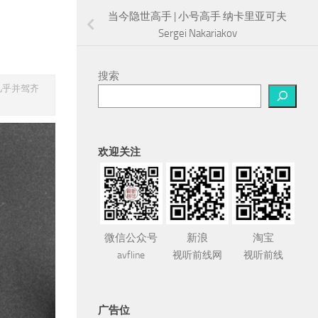
当今隐世高手 | 小号高手 纳卡里亚可夫
Sergei Nakariakov
搜索
几乎并驾齐
欢迎关注
微信公众号
新浪
淘宝
avfline
视听前线网
视听前线
广告位