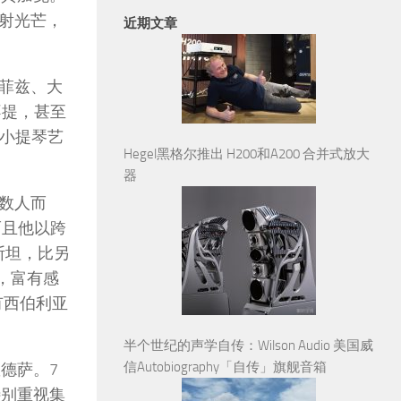
射光芒，
近期文章
菲兹、大
不提，甚至
纪小提琴艺
Hegel黑格尔推出 H200和A200 合并式放大
器
数人而
而且他以跨
斯坦，比另
，富有感
有西伯利亚
半个世纪的声学自传：Wilson Audio 美国威
信Autobiography「自传」旗舰音箱
德萨。7
特别重视集