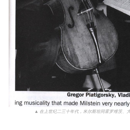
▲ 在上世纪二三十年代，米尔斯坦同霍罗维茨、