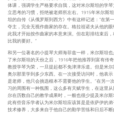
体课，强调学生严格要求自我，这对米尔斯坦的学琴
立思考的习惯，拒绝被老师所左右。1915年米尔斯
坦的自传《从俄罗斯到西方》中有这样记述：“在第
夺主，完全无视作曲家的存在。格拉祖诺夫从他的眼
此我才开始按作曲家的本意来演。但在彩排结束后，
比我的要好。”
和另一位著名的小提琴大师海菲兹一样，米尔斯坦也
了米尔斯坦的天份之后，1916年把他推荐到富有传
教授学琴为荣，一旦提起都不免津津乐道。但是米尔
奥尔那里学到多少东西。在一次接受访问时，他表示
是老师，他只会挑选根本不需要他的学生。”在另一
习的周围有一种氛围，这么多有天赋学生，在这里从
尔在历数自己的教学成果时，一般也很少提及米尔斯坦
此有些音乐学者认为米尔斯坦应该算是是依萨伊的弟
技术修养，大多来自于他自己的勤学苦练和日后不断