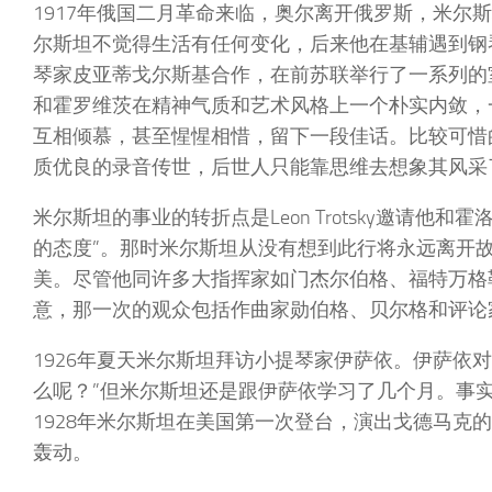
1917年俄国二月革命来临，奥尔离开俄罗斯，米尔
尔斯坦不觉得生活有任何变化，后来他在基辅遇到钢
琴家皮亚蒂戈尔斯基合作，在前苏联举行了一系列的
和霍罗维茨在精神气质和艺术风格上一个朴实内敛，
互相倾慕，甚至惺惺相惜，留下一段佳话。比较可惜
质优良的录音传世，后世人只能靠思维去想象其风采
米尔斯坦的事业的转折点是Leon Trotsky邀请
的态度”。那时米尔斯坦从没有想到此行将永远离开
美。尽管他同许多大指挥家如门杰尔伯格、福特万格
意，那一次的观众包括作曲家勋伯格、贝尔格和评论
1926年夏天米尔斯坦拜访小提琴家伊萨依。伊萨依
么呢？”但米尔斯坦还是跟伊萨依学习了几个月。事
1928年米尔斯坦在美国第一次登台，演出戈德马克
轰动。