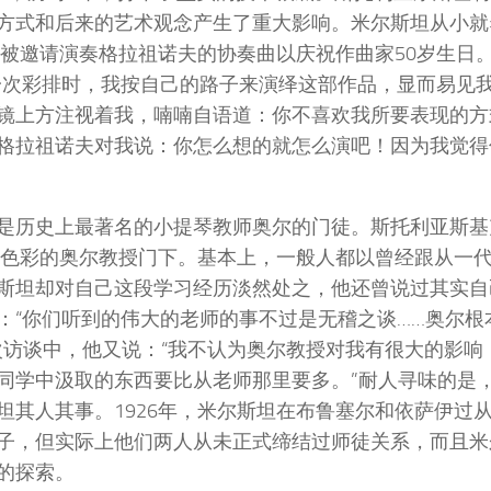
方式和后来的艺术观念产生了重大影响。米尔斯坦从小就
坦被邀请演奏格拉祖诺夫的协奏曲以庆祝作曲家50岁生日
一次彩排时，我按自己的路子来演绎这部作品，显而易见
镜上方注视着我，喃喃自语道：你不喜欢我所要表现的方
格拉祖诺夫对我说：你怎么想的就怎么演吧！因为我觉得
是历史上最著名的小提琴教师奥尔的门徒。斯托利亚斯基
奇色彩的奥尔教授门下。基本上，一般人都以曾经跟从一
斯坦却对自己这段学习经历淡然处之，他还曾说过其实自
：“你们听到的伟大的老师的事不过是无稽之谈……奥尔根
次访谈中，他又说：“我不认为奥尔教授对我有很大的影响
同学中汲取的东西要比从老师那里要多。”耐人寻味的是
其人其事。1926年，米尔斯坦在布鲁塞尔和依萨伊过
子，但实际上他们两人从未正式缔结过师徒关系，而且米
的探索。