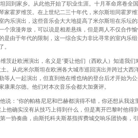
斯坦回到家乡。从此他开始了职业生涯。十月革命席卷全
琴家霍罗维茨。在上世纪二三十年代，米尔斯坦同霍罗维
室内乐演出，这些音乐会大大地提高了米尔斯坦在乐坛的
一个浪漫奔放，可以说是相差悬殊，但是两人不仅合作愉
的是由于年代的限制，这一综合实力非比寻常的室内乐组
了。
他和霍洛维茨赴欧洲演出，名义是“要让他们（西欧人）知道我
故土。从此米尔斯坦在欧洲各大城市巡回演出并跨过大西
勒等人一起演出，但直到他在维也纳的登台后才开始为公
家康果尔德。他们对本次音乐会都大加褒评。
对他说：“你的帕格尼尼和巴赫都演得不错，你还想从我这
实上他确实没有从技巧上得到什么，但是离开巴黎时他得
的第一协奏曲，由斯托科夫斯基指挥费城交响乐团协奏，