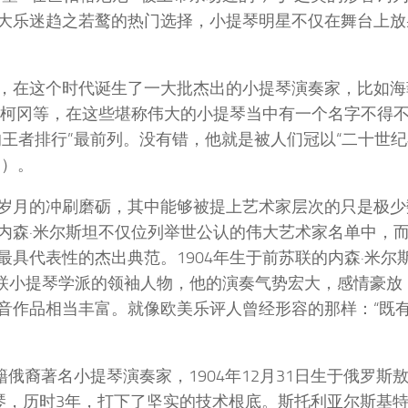
大乐迷趋之若鹜的热门选择，小提琴明星不仅在舞台上放
，在这个时代诞生了一大批杰出的小提琴演奏家，比如海
、柯冈等，在这些堪称伟大的小提琴当中有一个名字不得
王者排行”最前列。没有错，他就是被人们冠以“二十世
n）。
岁月的冲刷磨砺，其中能够被提上艺术家层次的只是极少
内森·米尔斯坦不仅位列举世公认的伟大艺术家名单中，
具代表性的杰出典范。1904年生于前苏联的内森·米尔
苏联小提琴学派的领袖人物，他的演奏气势宏大，感情豪放
音作品相当丰富。就像欧美乐评人曾经形容的那样：“既
俄裔著名小提琴演奏家，1904年12月31日生于俄罗斯敖
ki）学琴，历时3年，打下了坚实的技术根底。斯托利亚尔斯基