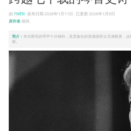
由
YWEN
· 发布日期
2026年1月11日
· 已更新
2026年1月9日
原作者:
晓风
简介：
米尔斯坦的琴声十分独特，其贵族化的质感使听众充满敬畏，这
驱。