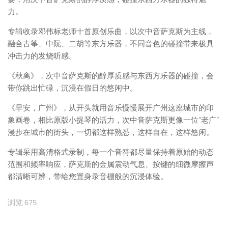
力。
专辑收录邓伟标老师十首原创乐曲，以次中音萨克斯为主线，
融合古筝、中阮、二胡等东方乐器，不同音色的碰撞带来极具
冲击力的发烧听感。
《秋离》，次中音萨克斯的醇厚质感与东西方乐器的碰撞，会
带你跳出忙碌，沉浸在假日的悠闲中。
《早安，广州》，从开头就用音乐慢慢展开广州这座城市的印
象画卷，相比原版小提琴的活力，次中音萨克斯更像一位“老广”
漫步在城市的街头，一切都这样熟悉，这样自在，这样悠闲。
专辑采用高清格式录制，每一个音符都尽量保持着原始的动态
范围和频率响应，萨克斯的金属震动气息、按键的细微摩擦声
都清晰可辨，带给您置身录音棚般的沉浸体验。
浏览 675