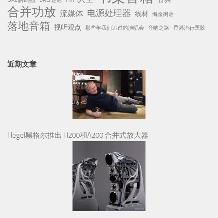
DALI 达尼
合并功放
电源处理器
流媒体
线材
编余闲话
落地音箱
视听观点
那些年我们追过的演唱会
音响之路
香港流行黑胶
近期文章
Hegel黑格尔推出 H200和A200 合并式放大器