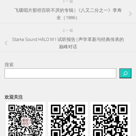
下一篇
飞碟唱片那些百听不厌的专辑 | 《八又二分之一》李寿
全（1986）
上一篇
Starke Sound HALO M1 试听报告 | 声学革新与经典传承的
巅峰对话
搜索
欢迎关注