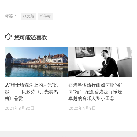
标签：
张文彪
邓伟标
您可能还喜欢...
从“瑞士琉森湖上的月光”说
香港粤语流行曲如何脱“俗”
起 —— 贝多芬《月光奏鸣
向“雅”：纪念香港流行乐坛
曲》品赏
卓越的音乐人黎小田③
2021年3月30日
2020年4月9日