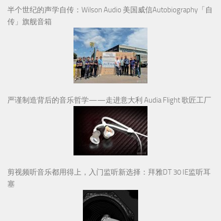
半个世纪的声学自传：Wilson Audio 美国威信Autobiography「自
传」旗舰音箱
严谨制造背后的音乐哲学——走进意大利 Audia Flight 歌匠工厂
剪视频听音乐都用得上，入门监听新选择：拜雅DT 30 IE监听耳
塞