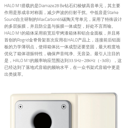
HALO M1搭载的是Diamaze28 Be钻石幻棱铍高音单元，其主要
作用是形成非对称面，减少声波的衍射干扰。中低音是Starke
Sound自主研制的MaxCarbon65碳陶天穹单元，采用了特殊设计
的多层振膜，并且防尘盖与振膜一体成型，好处不言而喻。
HALO M1的箱体采用前宽后窄烤漆箱体和铝合金面板，并且将
首创的Rogrid金脊骨架首次应用在HALO产品上，连接前后铝面
板的力学薄弱点，使得箱体比一体成型还要坚固，最大程度地
优化了箱体谐振特性，确保声音纯净、无音染。最引人注目的
是，HALO M1的频率响应范围达到33.5Hz–28kHz（-3dB），这
已经达到了落地式音箱的频响水平，在一众书架式音箱中更是
出类拔萃。