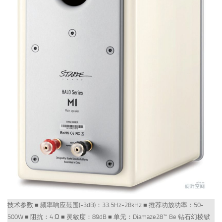
技术参数 ■ 频率响应范围(-3dB)：33.5Hz-28kHz ■ 推荐功放功率：50-
500W ■ 阻抗：4 Ω ■ 灵敏度：89dB ■ 单元：Diamaze28™ Be 钻石幻棱铍