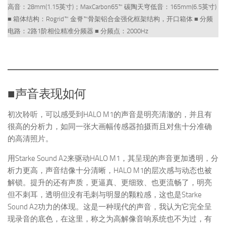
高音：28mm(1.15英寸)；MaxCarbon65™ 碳陶天穹低音：165mm(6.5英寸)
■ 箱体结构：Rogrid™ 金脊™骨架铝合金强化框架结构，开口箱体 ■ 分频
电路：2路1阶相位精准分频器 ■ 分频点：2000Hz
■声音表现如何
初次聆听，可以感受到HALO M1的声音是明亮清澈的，并且有
很高的分析力，如同一张大画幅传感器拍摄而且对焦十分准确
的高清照片。
用Starke Sound A2来驱动HALO M1，其呈现的声音更加透明，分
析力更高，声音结像十分清晰，HALO M1的层次感与动态也被
解锁。提升的还有声质，更逼真、更细致、也更流畅了，明亮
但不刺耳，透明但没有毛刺与明显的颗粒感，这也是Starke
Sound A2功力的体现。这是一种现代的声音，我认为它完全呈
现录音的底色，在这里，称之为高解像音响系统也不为过，有