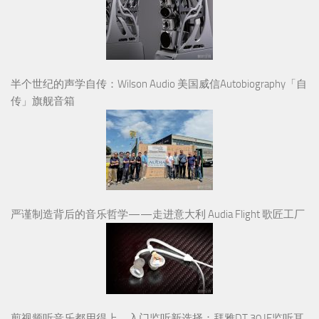
半个世纪的声学自传：Wilson Audio 美国威信Autobiography「自
传」旗舰音箱
严谨制造背后的音乐哲学——走进意大利 Audia Flight 歌匠工厂
剪视频听音乐都用得上，入门监听新选择：拜雅DT 30 IE监听耳