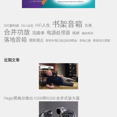
书架音箱
HiFi人生
古典
DAC解码器
DALI 达尼
合并功放
电源处理器
流媒体
线材
编余闲话
落地音箱
视听观点
那些年我们追过的演唱会
音响之路
香港流行黑胶
近期文章
Hegel黑格尔推出 H200和A200 合并式放大器