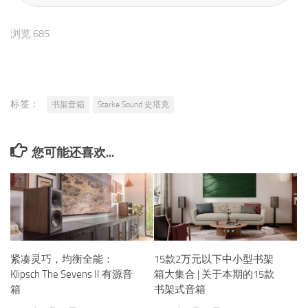
浏览 685
标签：
书架音箱
Starke Sound 史塔克
您可能还喜欢...
紧凑灵巧，均衡全能：
15款2万元以下中小型书架
Klipsch The Sevens II 有源音
箱大集合 | 关于本期的15款
箱
书架式音箱