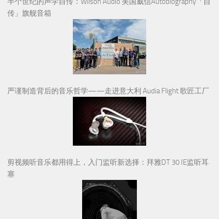
半个世纪的声学自传：Wilson Audio 美国威信Autobiography「自
传」旗舰音箱
严谨制造背后的音乐哲学——走进意大利 Audia Flight 歌匠工厂
剪视频听音乐都用得上，入门监听新选择：拜雅DT 30 IE监听耳
塞