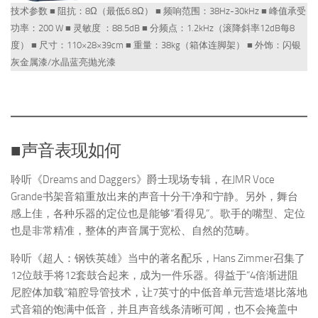
技术参数 ■ 阻抗：8Ω（最低6.8Ω） ■ 频响范围：38Hz-30kHz ■ 峰值承受
功率：200 W ■ 灵敏度 ：88.5dB ■ 分频点：1.2kHz（滚降斜率12dB每8
度） ■ 尺寸：110×28×39cm ■ 重量：38kg（箱体连脚架） ■ 外饰：闪银
灰金属漆/水晶蓝亮抛光漆
■声音表现如何
聆听《Dreams and Daggers》爵士现场专辑，在JMR Voce
Grande书架音箱重放出来的声音十分干净和宁静。另外，舞台
感上佳，各种乐器的定位也是能够“看得见”。歌手的嘴型、定位
也是非常精准，整体的声音属于宽松、自然的范畴。
聆听《超人：钢铁英雄》当中的著名配乐，Hans Zimmer召集了
12位鼓手将12套鼓合起来，成为一件乐器。得益于“4倍渐进阻
尼腔体加载”箱腔导管技术，让7英寸的中低音单元营造堪比落地
式音箱的饱满中低音，并且声音线条清晰可闻，也不会掩盖中