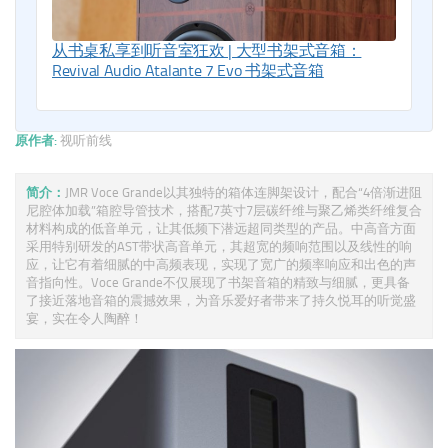
从书桌私享到听音室狂欢 | 大型书架式音箱：
Revival Audio Atalante 7 Evo 书架式音箱
原作者:
视听前线
简介：
JMR Voce Grande以其独特的箱体连脚架设计，配合“4倍渐进阻
尼腔体加载”箱腔导管技术，搭配7英寸7层碳纤维与聚乙烯类纤维复合
材料构成的低音单元，让其低频下潜远超同类型的产品。中高音方面
采用特别研发的AST带状高音单元，其超宽的频响范围以及线性的响
应，让它有着细腻的中高频表现，实现了宽广的频率响应和出色的声
音指向性。Voce Grande不仅展现了书架音箱的精致与细腻，更具备
了接近落地音箱的震撼效果，为音乐爱好者带来了持久悦耳的听觉盛
宴，实在令人陶醉！