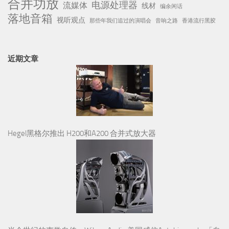
合并功放
电源处理器
流媒体
线材
编余闲话
落地音箱
视听观点
那些年我们追过的演唱会
音响之路
香港流行黑胶
近期文章
Hegel黑格尔推出 H200和A200 合并式放大器