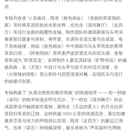
诗。
专辑共收录 12 首曲目，既有《敖包相会》《美丽的草原我的
家》等经典草原民歌的全新诠释，也包含《漠河舞厅》《走四
方》等流行金曲的颠覆性改编。制作团队特邀国家级马头琴演
奏家那日森参与录制，将呼麦、长调等非遗元素与合成器、电
子音效碰撞，例如《敖包相会》中中国鼓与马头琴营造的赛博
草原幻境，《阿爸阿妈》里呼麦声波穿透弦乐的层次感，使每
首歌成为 “听觉盲盒”。金牌制作人廖志茂延续《旷野传说》的编
曲风格，在《天堂》中设计马头琴与笛子的对话式演奏，在
《火辣辣的情歌》里让驼铃与琵琶浪漫对飚，实现民乐与流行
的核爆式创新。
专辑构建了 “从塞北牧歌到都市情殇” 的情感地理 —— 前一秒随
《卓玛》的牧羊铃漫步呼伦贝尔，下一秒在《漠河舞厅》的合
成器寒流中触摸都市孤独，最终在《天边的爱人》的月光毡房
里回归草原的辽阔。这种跨越 3000 公里的情感流浪，通过彤娜
兼具空灵与张力的声线得以实现，既有《走四方》的豪迈江湖
气，也有《诺言》的细腻深情，被乐迷称为 “声音版时光博物