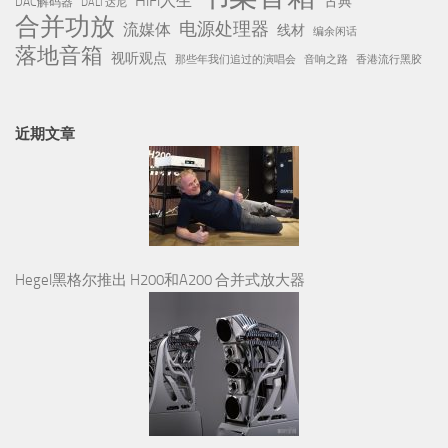
HiFi人生
古典
DAC解码器
DALI 达尼
合并功放
电源处理器
流媒体
线材
编余闲话
落地音箱
视听观点
那些年我们追过的演唱会
音响之路
香港流行黑胶
近期文章
Hegel黑格尔推出 H200和A200 合并式放大器