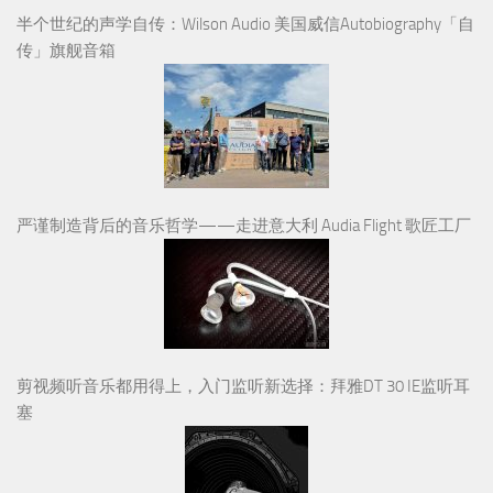
半个世纪的声学自传：Wilson Audio 美国威信Autobiography「自
传」旗舰音箱
严谨制造背后的音乐哲学——走进意大利 Audia Flight 歌匠工厂
剪视频听音乐都用得上，入门监听新选择：拜雅DT 30 IE监听耳
塞