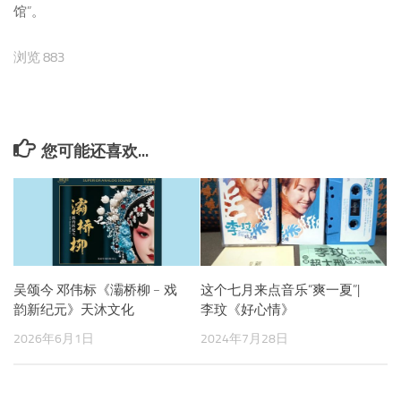
馆”。
浏览 883
您可能还喜欢...
吴颂今 邓伟标《灞桥柳﹣戏
这个七月来点音乐“爽一夏”|
韵新纪元》天沐文化
李玟《好心情》
2026年6月1日
2024年7月28日