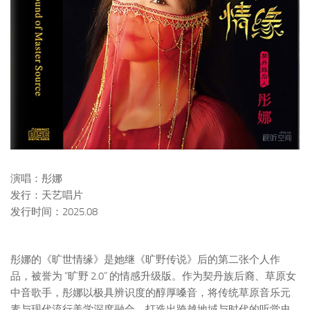
演唱：彤娜
发行：天艺唱片
发行时间：2025.08
彤娜的《旷世情缘》是她继《旷野传说》后的第二张个人作
品，被誉为 “旷野 2.0” 的情感升级版。作为契丹族后裔、草原女
中音歌手，彤娜以极具辨识度的醇厚嗓音，将传统草原音乐元
素与现代流行美学深度融合，打造出跨越地域与时代的听觉史