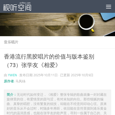
跳至内容
音乐唱片
香港流行黑胶唱片的价值与版本鉴别
（73）张学友《相爱》
由
YWEN
· 发布日期
2025年10月11日
· 已更新
2025年10月9日
原作者:
马凤钖
简介：
无论时代如何变迁，《相爱》整张专辑的歌曲就像一封封藏在
旋律里的信，有爱情里的甜与涩，有对未知的向往。那些细腻的编
曲、真挚的唱腔，没有繁复的炫技，却能在不经意间叩动心弦。原来
好的音乐从不会过时，时隔多年再听，依旧能在音符里摸到港乐黄金
时代的温润质感，也能在张学友的歌声里，寻到一份属于自己的、关