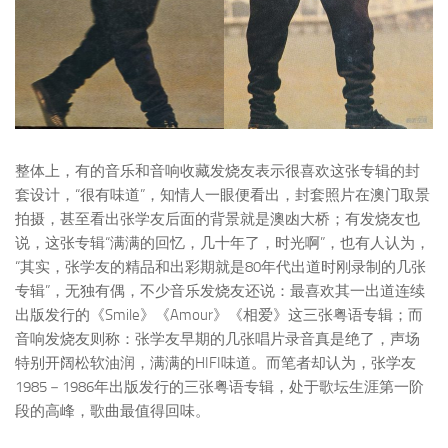
整体上，有的音乐和音响收藏发烧友表示很喜欢这张专辑的封
套设计，“很有味道”，知情人一眼便看出，封套照片在澳门取景
拍摄，甚至看出张学友后面的背景就是澳凼大桥；有发烧友也
说，这张专辑“满满的回忆，几十年了，时光啊”，也有人认为，
“其实，张学友的精品和出彩期就是80年代出道时刚录制的几张
专辑”，无独有偶，不少音乐发烧友还说：最喜欢其一出道连续
出版发行的《Smile》《Amour》《相爱》这三张粤语专辑；而
音响发烧友则称：张学友早期的几张唱片录音真是绝了，声场
特别开阔松软油润，满满的HIFI味道。而笔者却认为，张学友
1985－1986年出版发行的三张粤语专辑，处于歌坛生涯第一阶
段的高峰，歌曲最值得回味。