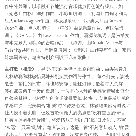
作中外兼顾，以求融汇各地流行音乐优点再创流行经典，如
《别恋》由杉山洋介作曲、小鲸鱼填词；《初吻》由匈牙利音
乐人Adam Vegvari作曲、林振强填词；《小男人》由Richard
Yuen作曲、卢永强填词；《狂傲》由见岳章作曲、卢国沾填
词；《OH!NO!》由 Laszlo Pasztor作曲、潘源良填词，是张学友
与李克勤共同演绎的合唱作品；《炸弹》由Donald Ashley与
Peter Ng共同作曲、潘源良填词；《清风》由顾嘉辉作曲、邓伟
雄填词等等。笔者特别介绍以下几首歌曲：
主打歌《相爱》
，是实打实的香港本土原创歌曲，由香港音乐
人林敏聪和林敏怡兄妹分别负责作词与作曲。“每个灯光，淡淡
散去，繁忙的闹市，终也转安静，霓虹灯饰，散着每天余辉，
停在那疲倦了一天的歇息”，一位有心人静静地感受着城市每个
角落的脉搏，《相爱》的音乐编排看似“轻快”，实则藏着细腻的
情感层次，完美契合“相爱”时的微妙心境。林敏聪虽然有时说话
让人摸不着头脑，但这首歌词最大的亮点是“没有空泛的情话，
只有具体的生活片段”，将爱情从“理想化”拉回“日常化”，不写
“永远”，只写“此刻”。笔者认为，这是一首“不刻意却动人”的“爱
情小品”，它既没有宏大的主题，没有复杂的技巧，却用“生活化