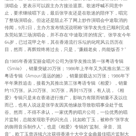
演唱会，更表示可以跟主办方接洽退票。歌迷呼喊不同意中
止，要求继续唱下去，最后张学友还是在歌迷的陪伴下，唱完
了整场演唱会。但这还是阻止不了网上炒作演唱会中途取消的
传闻，9月2日，主办方发布情况说明称“张学友先生已顺利完成
东莞站第三场演唱会，并不存在‘中途取消’的情况”。张学友今年
64岁，已过花甲之年，其在香港流行乐坛的叱咤风云历历在
目，然而，再辉煌终将过去，只是，“廉颇老矣，尚能饭否？”
自1985年香港宝丽金唱片公司为张学友推出第一张粤语专辑
《Smile》，销量突破20万张；1986年上半年又为其推出第二张
粤语专辑《Amour/遥远的她》，销量据载达30万张；1986年下
半年乘胜追击，接着为其推出第三张粤语专辑《相爱》，销量
约15万张。从20万张、30万张，再到15万张，有人说，《相
爱》专辑只是未在香港进行推广，影响力有限而销量不及以往
而已，也有人说这是张学友因其他缘故导致歌唱事业处于低
谷。然而，不得不承认，一家优秀的唱片公司，一位优秀的唱
片监制，总能发现歌手的闪光点，比如欧丁玉，被称作“张学友
的御用音乐制作人”，也是《相爱》专辑的“监制、录音、混
音”，欧丁玉曾连续六次获得香港十大中文金曲最佳唱片监制大