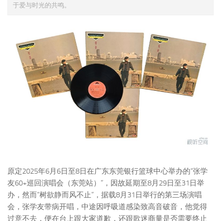
于爱与时光的共鸣。
原定2025年6月6日至8日在广东东莞银行篮球中心举办的“张学
友60+巡回演唱会（东莞站）”，因故延期至8月29日至31日举
办，然而“树欲静而风不止”，据载8月31日举行的第三场演唱
会，张学友带病开唱，中途因呼吸道感染致高音破音，他觉得
过意不去，便在台上跟大家道歉，还跟歌迷商量是否需要终止