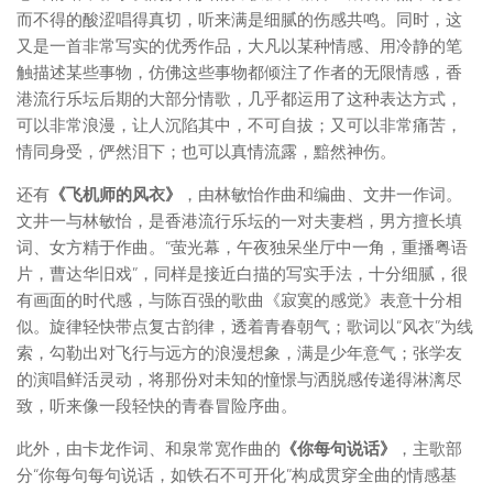
而不得的酸涩唱得真切，听来满是细腻的伤感共鸣。同时，这
又是一首非常写实的优秀作品，大凡以某种情感、用冷静的笔
触描述某些事物，仿佛这些事物都倾注了作者的无限情感，香
港流行乐坛后期的大部分情歌，几乎都运用了这种表达方式，
可以非常浪漫，让人沉陷其中，不可自拔；又可以非常痛苦，
情同身受，俨然泪下；也可以真情流露，黯然神伤。
还有
《飞机师的风衣》
，由林敏怡作曲和编曲、文井一作词。
文井一与林敏怡，是香港流行乐坛的一对夫妻档，男方擅长填
词、女方精于作曲。“萤光幕，午夜独呆坐厅中一角，重播粤语
片，曹达华旧戏”，同样是接近白描的写实手法，十分细腻，很
有画面的时代感，与陈百强的歌曲《寂寞的感觉》表意十分相
似。旋律轻快带点复古韵律，透着青春朝气；歌词以“风衣”为线
索，勾勒出对飞行与远方的浪漫想象，满是少年意气；张学友
的演唱鲜活灵动，将那份对未知的憧憬与洒脱感传递得淋漓尽
致，听来像一段轻快的青春冒险序曲。
此外，由卡龙作词、和泉常宽作曲的
《你每句说话》
，主歌部
分“你每句每句说话，如铁石不可开化”构成贯穿全曲的情感基