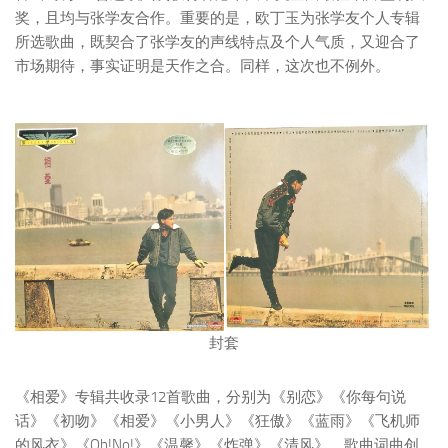
奖，且均与张学友合作。重要的是，欧丁玉为张学友个人专辑
所选歌曲，既契合了张学友的声线特点及个人气质，又迎合了
市场期待，事实证明是天作之合。同样，这次也不例外。
封套
《相爱》专辑共收录12首歌曲，分别为《别恋》《你每句说
话》《初吻》《相爱》《小男人》《狂傲》《蓝雨》《飞机师
的风衣》《Oh!No!》《温馨》《炸弹》《清风》。歌曲词曲创