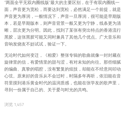
“两面全平无双内圈线版”最大的主要区别，在于有双内圈线一
面，声音更为宽松，而要达到宽松，必然满足一个前提，就是
声音更为厚润，一般情况下，声音一旦厚润，很可能是早期版
本，若是早期版本，则声音背景一般又更为宁静，线条更为清
晰，层次更为分明。因此，找到了某张有突出特点的香港流行
黑胶，这张黑胶可能又同时兼具了其他几个优点。广大音乐和
音响发烧友不妨试试，验证一下。
无论时代如何变迁，《相爱》整张专辑的歌曲就像一封封藏在
旋律里的信，有爱情里的甜与涩，有对未知的向往。那些细腻
的编曲、真挚的唱腔，没有繁复的炫技，却能在不经意间叩动
心弦。原来好的音乐从不会过时，时隔多年再听，依旧能在音
符里摸到港乐黄金时代的温润质感，也能在张学友的歌声里，
寻到一份属于自己的、关于爱与时光的共鸣。
浏览 1,457