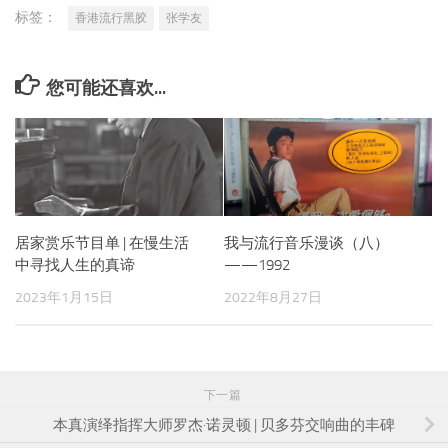
标签：
香港流行黑胶
张学友
您可能还喜欢...
居家赏乐节目单 | 在慢生活
我与流行音乐漫谈（八）
中寻找人生的真谛
——1992
2023年1月15日
2022年8月27日
下一篇
本真演绎指挥大师罗杰·诺灵顿 | 贝多芬交响曲的丰碑