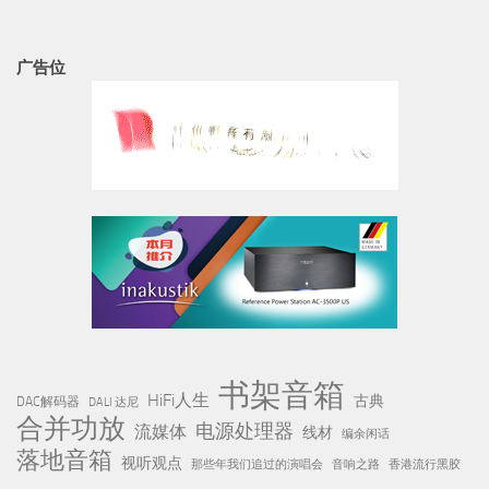
广告位
书架音箱
HiFi人生
古典
DAC解码器
DALI 达尼
合并功放
电源处理器
流媒体
线材
编余闲话
落地音箱
视听观点
那些年我们追过的演唱会
音响之路
香港流行黑胶