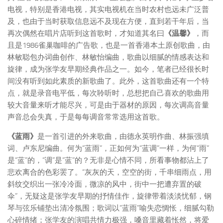
电视，特别是香港电视，其实电视机在当时农村也远未广泛普
及，也由于当时获取信息远不及现在方便，直到若干年后，当
再次偶然在唱片店听到这首歌时，才知道其名曰
《温馨》
，而
且是1986雀巢咖啡的广告歌，也是一首香港本土原创歌曲，由
林敏聪包办词曲创作、林敏怡编曲，歌曲以细腻的情感表达和
旋律，成为张学友早期经典作品之一。如今，笔者已经很长时
间没有听到如此素质的新歌曲了。此外，这首歌曲还有一个特
点，就是录音电平低，每次聆听时，总想把自己喜欢的歌曲用
较大音量来听才能尽兴，可是由于器材的原因，每次调高音量
声音总会失真，于是每每调音常常选用这首歌。
《蓝雨》
是一首引进的外来歌曲，由德永英明作曲、林振强填
词、卢东尼编曲。何为“蓝雨”，正如何为“蓝调”一样，为何“雨”
是“蓝”的，“调”是“蓝”的？无非是心情不同，所看事物都沾上了
悲欢离合的色彩罢了。“灰灰的天，空空的街，千串细雨点，用
斜纹交织出一张冷冷面，微凉的风中，街中一把遭弃置的破
伞”，无疑这是张学友早期的抒情佳作，旋律带着淡淡忧郁，钢
琴与弦乐铺垫出清冷氛围；歌词以“蓝雨”喻失恋惆怅，细腻勾勒
心碎情绪；张学友的演唱共情力极强，嗓音里藏着怅然，将爱