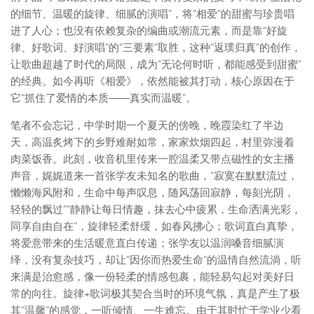
的细节、温暖的旋律、细腻的演唱”，将“相爱”的甜蜜与珍贵唱
进了人心；也没有依赖复杂的编曲或潮流元素，而是靠“好旋
律、好歌词、好演唱”的“三要素”取胜，这种“返璞归真”的创作，
让歌曲超越了时代的局限，成为“无论何时听，都能感受到甜蜜”
的经典。如今再听《相爱》，依然能被其打动，核心原因在于
它“抓住了爱情的本质――真实而温暖”。
笔者不会忘记，中学时期一个夏天的傍晚，晚霞染红了半边
天，高温炙烤下的乡野难耐如常，家家炊烟四起，村里弥漫着
肉菜饭香。此刻，收音机里传来一腔温柔又带点磁性的女主播
声音，娓娓道来一首张学友未知名的歌曲，“寂寞在默默流过，
懒懒海风附和，生命中每声叹息，随风荡回寂静，每刻光阴，
轻轻的飘过”“静静让每日情趣，抹去心中疲累，生命洒满光彩，
同享自由自在”，旋律轻柔舒缓，如春风拂心；歌词直白真挚，
将爱意带来的生活暖意直白传递；张学友以温润嗓音细腻演
绎，没有复杂技巧，却让“因你而热爱生命”的温情自然流淌，听
来满是治愈感，像一份轻柔的情感包裹，能轻易勾起对美好日
常的向往。旋律+歌词极其契合当时的环境气氛，真是产生了极
其“温馨”的感觉，一听倾情、一生难忘。由于其时忙于学业少看