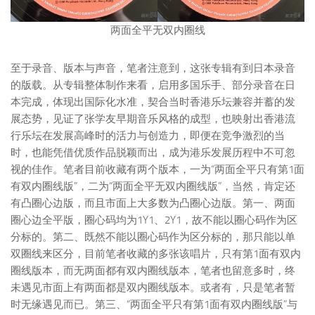
两面全平无双内圈线
至于录音、版本与声音，笔者注意到，这张专辑有到日本录音
的版载。从专辑整体制作来看，启用多国乐手、部分录音在日
本完成，体现出国际化水准，契合当时香港乐坛兼容并蓄的发
展态势，见证了张学友早期音乐风格的成型，也映射出香港流
行乐坛在发展高峰时的活力与创造力，即便在竞争激烈的当
时，也能凭借优质作品脱颖而出，成为港乐发展历程中不可忽
视的佳作。笔者目前收藏有两个版本，一为“两面全平只有第1面
有双内圈线版”，二为“两面全平无双内圈线版”，当然，肯定还
有凸圈心边版，而且市面上大多数为凸圈心边版。第一、两面
圈心边全平版，圈心码均为1Y1、2Y1，故不能以圈心码作为区
分标的。第二、既然不能以圈心码作为区分标的，那只能以单
双圈线来区分，目前笔者收藏的多张该唱片，只有第1面有双内
圈线版本，而无两面都有双内圈线版本，笔者也留意多时，终
未遇见市面上有两面都是双内圈线版本。或者有，只是笔者暂
时无缘遇见而已。第三、“两面全平只有第1面有双内圈线版”与