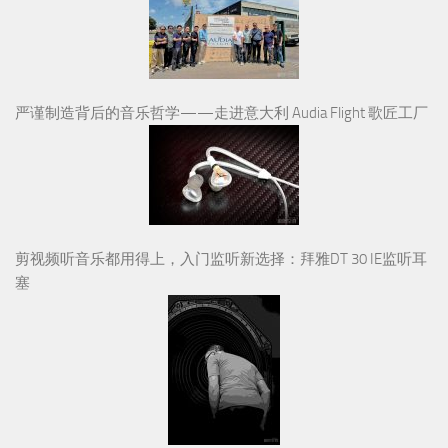
严谨制造背后的音乐哲学——走进意大利 Audia Flight 歌匠工厂
剪视频听音乐都用得上，入门监听新选择：拜雅DT 30 IE监听耳
塞