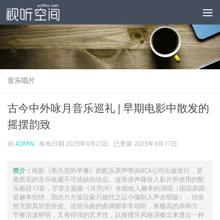
跳至内容
音乐唱片
古今中外咏月音乐巡礼 | 早期电影中散发的
摇摆韵致
由
ADMIN
· 发布日期
2025年9月21日
· 已更新
2025年9月17日
简介：
电影《蒂凡尼的早餐》的配乐原声带由RCA公司出版发行，是
曼西尼的音乐收藏不可或缺的珍品。这张原声碟收入影片所使用的配
乐曲段13首，尽管主题曲《月亮河》未能收入赫本的演唱（据说原因
是赫本拒绝，因此片方派拉蒙只能代之以小编制人声合唱版），但依
然无损其欣赏价值。这些乐曲的曲调都非常动听，有极高的亲和力，
节奏活泼鲜明，又有很强的艺术性，以摇摆乐风格演奏出来透出一种