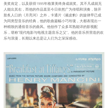
美奖肯定，以及获得1995年格莱美终身成就奖。其不凡成就无
人能出其右，而他的作品直至今日依然广为传唱和演奏，除开
脍炙人口的《月亮河》之外，卡通片《顽皮豹》的旋律早已成
为同类型音乐的经典，他的歌曲篇幅小巧玲珑，大都表现出一
种精致的通俗音乐的曲风。他创作了众多耳熟能详的影视配
乐，堪称“现代电影与电视主题音乐之父”。他的音乐所营造的欢
乐与浪漫，长期以来总是让人们为之深深感动。