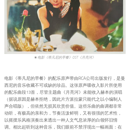
■ 电影《蒂凡尼的早餐》OST《月亮河》
电影《蒂凡尼的早餐》的配乐原声带由RCA公司出版发行，是曼
西尼的音乐收藏不可或缺的珍品。这张原声碟收入影片所使用
的配乐曲段13首，尽管主题曲《月亮河》未能收入赫本的演唱
（据说原因是赫本拒绝，因此片方派拉蒙只能代之以小编制人
声合唱版），但依然无损其欣赏价值。这些乐曲的曲调都非常
动听，有极高的亲和力，节奏活泼鲜明，又有很强的艺术性，
以摇摆乐风格演奏出来透出一种人文气息浓厚的白领怀旧情
调。相比起听到这种音乐，我们眼前不禁浮现出一幅画面：在