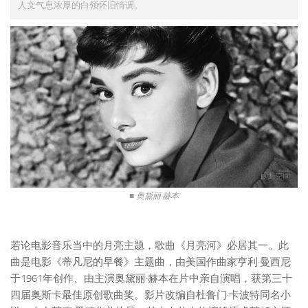
人文气息浓厚的白领怀旧情调。
■ 奥黛丽·赫本
若论电影音乐当中的月亮主题，歌曲《月亮河》必居其一。此
曲是电影《蒂凡尼的早餐》主题曲，由美国作曲家亨利·曼西尼
于1961年创作、由主演奥黛丽·赫本在片中亲自演唱，获第三十
四届奥斯卡最佳原创歌曲奖。影片改编自杜鲁门·卡波特同名小