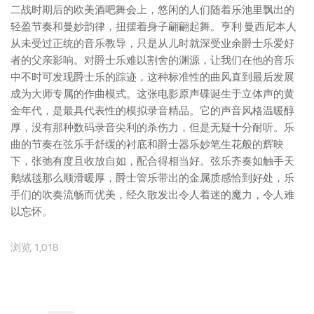
二战时期后的欧美酒吧舞会上，悠闲的人们随着乐池里飘出的
轻盈节奏和曼妙韵律，扭摆着身子翩翩起舞。亨利·曼西尼本人
从未受过正统的音乐教导，只是从儿时就深受业余爵士乐爱好
者的父亲影响。对爵士乐难以割舍的渊源，让我们在他的音乐
中不时可发现爵士乐的踪迹，这种标准性的曲风直到最后发展
成为大师专属的作曲模式。这张电影原声碟诞生于立体声的黄
金年代，是最具代表性的模拟录音精品。它的声音风格温暖醇
厚，没有那种数码录音尖利的杀伤力，但是无疑十分耐听。乐
曲的节奏在弦乐手舒缓的衬底和爵士器乐妙笔生花般的辉映
下，张弛有度且收放自如，配合得相当好。弦乐齐奏如触手天
鹅绒毯那么顺滑暖厚，爵士管乐带出的金属质感恰到好处，乐
手们的吹奏流畅而优美，经久散发出令人着迷的魔力，令人难
以忘怀。
浏览 1,018