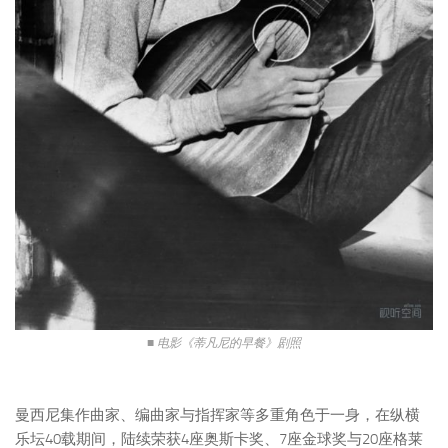
■ 电影《蒂凡尼的早餐》剧照
曼西尼集作曲家、编曲家与指挥家等多重角色于一身，在纵横
乐坛40载期间，陆续荣获4座奥斯卡奖、7座金球奖与20座格莱