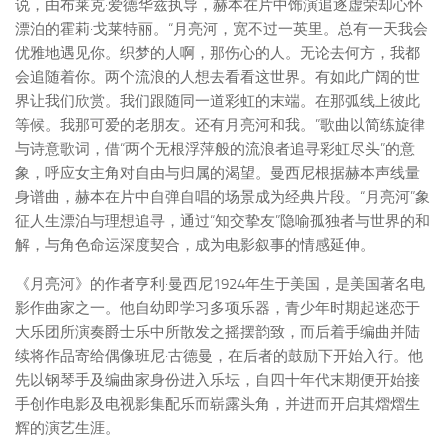
说，由布莱克·爱德华兹执导，赫本在片中饰演追逐虚荣却心怀
漂泊的霍莉·戈莱特丽。“月亮河，宽不过一英里。总有一天我会
优雅地遇见你。织梦的人啊，那伤心的人。无论去何方，我都
会追随着你。两个流浪的人想去看看这世界。有如此广阔的世
界让我们欣赏。我们跟随同一道彩虹的末端。在那弧线上彼此
等候。我那可爱的老朋友。还有月亮河和我。”歌曲以简练旋律
与诗意歌词，借“两个无根浮萍般的流浪者追寻彩虹尽头”的意
象，呼应女主角对自由与归属的渴望。曼西尼根据赫本声线量
身谱曲，赫本在片中自弹自唱的场景成为经典片段。“月亮河”象
征人生漂泊与理想追寻，通过“知交挚友”隐喻孤独者与世界的和
解，与角色命运深度契合，成为电影叙事的情感延伸。
《月亮河》的作者亨利·曼西尼1924年生于美国，是美国著名电
影作曲家之一。他自幼即学习多项乐器，青少年时期起迷恋于
大乐团所演奏爵士乐中所散发之摇摆韵致，而后着手编曲并陆
续将作品寄给偶像班尼·古德曼，在后者的鼓励下开始入行。他
先以钢琴手及编曲家身份进入乐坛，自四十年代末期便开始接
手创作电影及电视影集配乐而崭露头角，并进而开启其熠熠生
辉的演艺生涯。