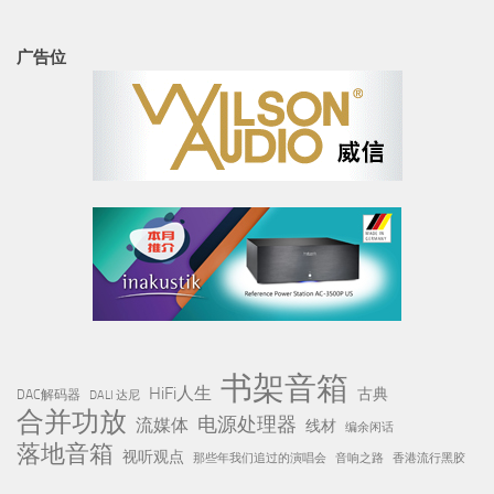
广告位
书架音箱
HiFi人生
古典
DAC解码器
DALI 达尼
合并功放
电源处理器
流媒体
线材
编余闲话
落地音箱
视听观点
那些年我们追过的演唱会
音响之路
香港流行黑胶