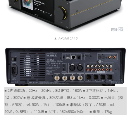
▲ ARCAM SA45
■ 2声道驱动，20Hz – 20kHz，8Ω (FTC)：180W ■ 2声道驱动，1kHz，
4Ω：300W ■ 总谐波失真，80%功率，8Ω at 1kHz：0.002% ■ 讯噪比（模
拟，A加权，ref. 50W，1V）：106dB ■ 讯噪比（数字，A加权，ref.
50W，0dBFS）：110dB ■ 尺寸：432×390×140mm ■ 重量：17kg