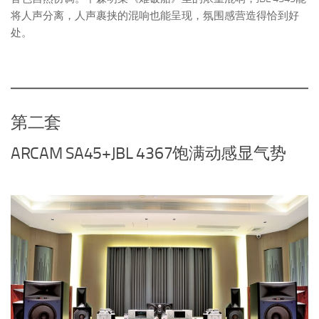
将人声分离，人声裹挟的混响也能呈现，氛围感营造得恰到好
处。
第二套
ARCAM SA45+JBL 4367饱满动感显气势