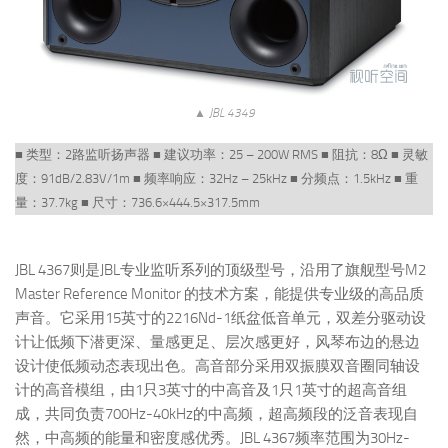
▲ JBL 4349
■ 类型：2路监听扬声器 ■ 建议功率：25 – 200W RMS ■ 阻抗：8Ω ■ 灵敏
度：91dB/2.83V/1m ■ 频率响应：32Hz – 25kHz ■ 分频点：1.5kHz ■ 重
量：37.7kg ■ 尺寸：736.6×444.5×317.5mm
JBL 4367则是JBL专业监听系列的顶级型号，沿用了旗舰型号M2
Master Reference Monitor 的技术方案，能提供专业级的高品质
声音。它采用15英寸的2216Nd-1纸盆低音单元，双差分驱动设
计让低频下潜更深、量感更足、层次感更好，风琴布边的悬边
设计使低频动态表现出色。高音部分采用双振膜双音圈同轴设
计的高音模组，由1只3英寸的中高音及1只1英寸的超高音组
成，共同负责700Hz-40kHz的中高频，超高频段的泛音表现自
然，中高频的能量和密度感优秀。JBL 4367频率范围为30Hz-