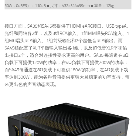
50W，0dBFS）：110dB ■ 尺寸：432×344×99mm ■ 重量：12kg
接口方面，SA35和SA45都提供了HDMI eARC接口、USB typeA、
光纤和同轴各2组，以及3组RCA输入、1组MM唱头RCA输入、1
组MC唱头RCA输入、1组前级输出和2个超低音RCA输出。而
SA45还配置了XLR平衡输入输出各1组，以及超低音XLR平衡输
出接口2个，适合对连接性要求更高的用户。SA35 每通道在8Ω
负载下可提供120W的功率，在4Ω负载下可提供200W的功率；
而SA45每通道在8Ω负载下可提供180W的功率，在4Ω负载下功
率达到300W，能为各种音箱提供更强大且稳定的功率支持，带
来更出色的声音动态表现。