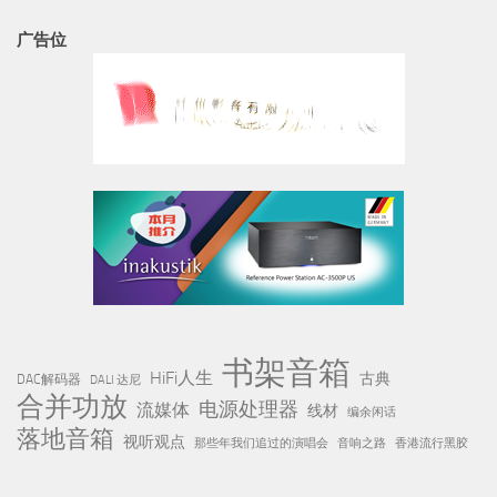
广告位
书架音箱
HiFi人生
古典
DAC解码器
DALI 达尼
合并功放
电源处理器
流媒体
线材
编余闲话
落地音箱
视听观点
那些年我们追过的演唱会
音响之路
香港流行黑胶