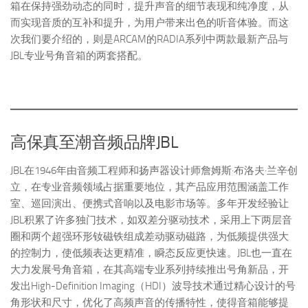
箱在保持强劲动态的同时，提升声音的细节表现和纯净度，从
而实现音质的互补和提升，为用户带来出色的听音体验。而这
次我们要介绍的，则是ARCAM的RADIA系列中两款最新产品与
JBL专业号角音箱的两套搭配。
高保真至潮音频品牌JBL
JBL在1946年由音频工程师和扬声器设计师詹姆斯·布洛夫·兰辛创
立，在专业音频领域占据重要地位，其产品应用范围涵盖工作
室、巡回演出、便携式音响以及电影市场等。多年开发经验让
JBL积累了许多独门技术，如双差分驱动技术，采用上下两层音
圈和两个超强环形钕磁铁组成差动驱动磁路，为低频提供强大
的控制力，使低频表达更精准，瞬态反应更快速。JBL也一直在
大力发展号角音箱，在其高端专业系列持续推出号角新品，开
发出High-Definition Imaging（HDI）波导技术通过精心设计的号
角形状和尺寸，优化了高频声音的传播特性，使得音箱能够提