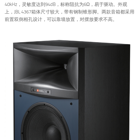
40kHz，灵敏度达到94dB，标称阻抗为6Ω，易于驱动。外观
上，JBL 4367箱体尺寸较大，带有钢制锥形脚。两款音箱都采用
前置双倒相孔设计，可以靠墙放置，对摆放要求不高。