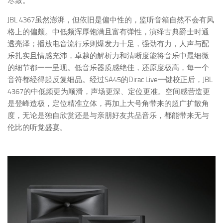
尽致。
JBL 4367虽然澎湃，但依旧是偏中性的，监听音箱自然不会有风
格上的偏颇。中低频浑厚饱满且富有弹性，演绎古典爵士时通
透亮泽；播放电音流行乐则爆发力十足，强劲有力，人声与配
乐扎实且情感充沛，卓越的解析力和清晰度能将音乐中最细微
的细节都一一呈现。低音乐器质感绝佳，还原度极高，每一个
音符都经得起反复细品。经过SA45的Dirac Live一键校正后，JBL
4367的中低频更为顺滑，声场更深、定位更准。空间感营造更
是登峰造极，定位精准立体，再加上大号角带来的超广扩散角
度，无论是独自欣赏还是与亲朋好友共品音乐，都能带来无与
伦比的听觉盛宴。