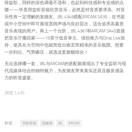
得益彰，同样的深色调毫不违和，也起到科技感和专业感的点
缀——毕竟用监听音箱欣赏音乐，必然是对音质要求高、对音
乐性有一定理解的发烧友。JBL 4349搭配ARCAM SA35，在书架
或中小空间中即可展现宽阔声场与良好层次，适合追求高素质
音乐表现的用户。再上一个台阶，JBL 4367和ARCAM SA45直接
把音乐厅搬回家——15英寸低音单元、强劲推力与Dirac Live加
持，使其在大空间中也能营造出恢宏而精准的音乐氛围。想要
一步到位、气势碾压，就选这套旗舰组合！
无论选择哪一套，JBL与ARCAM的搭配都展现出了专业监听与现
代流媒体结合的独特魅力，为发烧友带来真实还原且极富感染
力的听觉盛宴。
浏览 1,435
标签：
书架音箱
流媒体
JBL
ARCAM