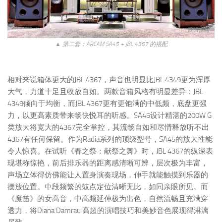
▲ 第二套：ARCAM SA45 + JBL 4367 的搭配
相对来说箱体更大的JBL 4367，声音也明显比JBL 4349更为浑厚
大气，力道十足且收放自如。两款音箱风格有明显差异：JBL
4349倾向于均衡，而JBL 4367更有更饱满的中低频，底盘更强
力，以更高素质带来畅快悦耳的听感。SA45设计精湛的200W G
类放大将宽大的4367完全掌控，其流畅自如和尽情释放听不出
4367有任何保留。作为Radia系列的顶级型号，SA45的放大性能
令人惊喜。在试听《春之祭：献祭之舞》时，JBL 4367的纵深表
现堪称惊艳，前后排乐器的距离感清晰可辨，层次极为丰富，
声场立体得仿佛能让人置身演奏现场，伸手就能触摸到乐器的
摆放位置。中段频繁的鼓点定位清晰无比，如同亲眼所见。而
《魔笛》的女高音，中高频延伸极为出色，自然流畅且充满穿
透力，将Diana Damrau 高超的演唱技巧和美妙音色展现得淋漓