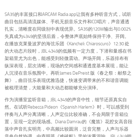
SA35的丰富接口和ARCAM Radia app让我有多种听音方式，试听
曲目包括高清流媒体、手机无损音乐文件和CD唱片，声音通透
扎实，清晰度在同级别中表现优异。SA35的120W输出与0.002%
失真成为4349的坚强后盾，令整体声底始终保持干净、开阔。
在播放克莱曼波罗的海弦乐团《Kancheli: Chiaroscuro》12:30 处
的大动态片段时，JBL 4349的低频有一定力度，下潜和量感在书
架箱里尤为出色，能感受到轻微震动。声场开阔，乐器排布有
纵深表现，层次清晰，现场的空间感和通透度基本展现，能让
人沉浸在音乐氛围中。再听James DePreist 版《春之祭：献祭之
舞》，曲目弦乐表现优雅迅捷，快速变调带来的不和谐音调能
被梳理清楚，大能量和大动态都能够充分演绎。
作为演播室监听音箱，JBL 4349的声音中性，细节还原真实自
然。在试听Rebecca Pideon《Spanish Harlem》时，可以感受到
伴奏与人声分离清晰，人声定位比较准确，不会局限于音箱位
置，呈现一定的现场感。Diana Damrau的《魔笛》花腔女高音段
落中声音扎实明亮，中高频比较圆润，泛音完整，人声与乐器
音色自然协调。中森明菜《难破船》里的浓重混响，JBL 4349能