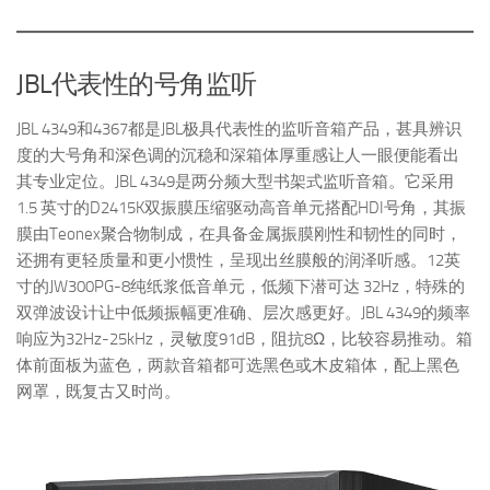
JBL代表性的号角监听
JBL 4349和4367都是JBL极具代表性的监听音箱产品，甚具辨识
度的大号角和深色调的沉稳和深箱体厚重感让人一眼便能看出
其专业定位。JBL 4349是两分频大型书架式监听音箱。它采用
1.5 英寸的D2415K双振膜压缩驱动高音单元搭配HDI号角，其振
膜由Teonex聚合物制成，在具备金属振膜刚性和韧性的同时，
还拥有更轻质量和更小惯性，呈现出丝膜般的润泽听感。12英
寸的JW300PG-8纯纸浆低音单元，低频下潜可达 32Hz，特殊的
双弹波设计让中低频振幅更准确、层次感更好。JBL 4349的频率
响应为32Hz-25kHz，灵敏度91dB，阻抗8Ω，比较容易推动。箱
体前面板为蓝色，两款音箱都可选黑色或木皮箱体，配上黑色
网罩，既复古又时尚。