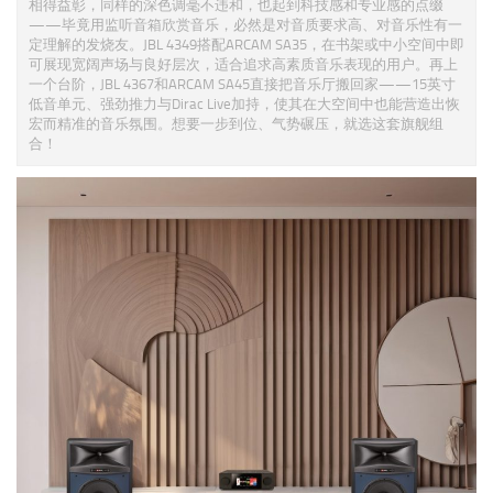
相得益彰，同样的深色调毫不违和，也起到科技感和专业感的点缀
——毕竟用监听音箱欣赏音乐，必然是对音质要求高、对音乐性有一
定理解的发烧友。JBL 4349搭配ARCAM SA35，在书架或中小空间中即
可展现宽阔声场与良好层次，适合追求高素质音乐表现的用户。再上
一个台阶，JBL 4367和ARCAM SA45直接把音乐厅搬回家——15英寸
低音单元、强劲推力与Dirac Live加持，使其在大空间中也能营造出恢
宏而精准的音乐氛围。想要一步到位、气势碾压，就选这套旗舰组
合！