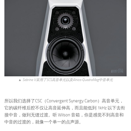
▲ Sabrina V采用了SCS高音单元以及Alnico-QuadraMag中音单元
所以我们选择了CSC（Convergent Synergy Carbon）高音单元，
它的碳纤维后腔不仅让高音延伸高，而且能低到 1kHz 以下去衔
接中音，做到无缝过渡。听 Wilson 音箱，你是感觉不到高音和
中音的过渡的，就像一个单一的点声源。