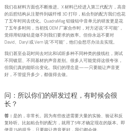
我们在材料方面也不断推进。X 材料已经进入第三代配方，高音
的后腔结构从注塑件到碳纤维 3D 打印，粘合剂的配方我们也花
了五年时间去优化。QuadraMag 铝镍钴中音单元的研发更是花
了五年多时间，当初找 OEM 厂家合作时，对方还说“不可能”，
觉得用铝镍钴是做不到我们要求的效率。但你永远不要对
David、Daryl 或 Vern 说“不可能”，他们会想尽办法去实现。
我们甚至会花时间去对比和试听多种不同种类的接线柱，测试
不同镀层、不同基材的声音差别。很多人可能觉得这很夸张，
但我们真的能听出变化。我们的理念是——只要能让声音更
好，不管提升多少，都值得去做。
问：所以你们的研发过程，有时候会很
长？
答：
是的，非常长。因为有些改进需要大量的实验、验证和反
复聆听。比如粘合剂的配方，就用了5年才确定现在的版本。即
便是1%的提升，只要能让声音更好，我们都会做。