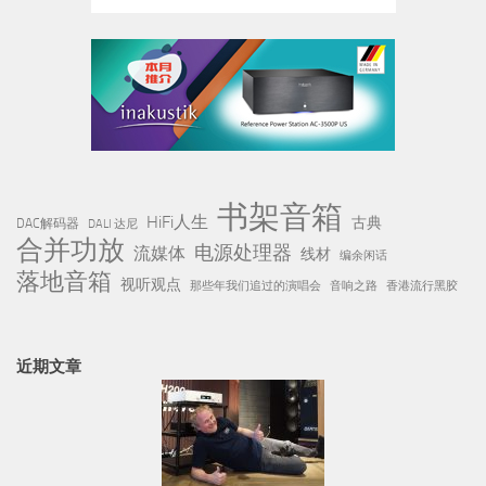
书架音箱
HiFi人生
古典
DAC解码器
DALI 达尼
合并功放
电源处理器
流媒体
线材
编余闲话
落地音箱
视听观点
那些年我们追过的演唱会
音响之路
香港流行黑胶
近期文章