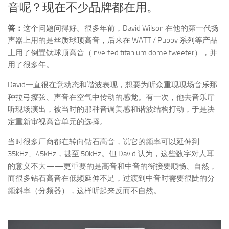
音呢？现在不少品牌都在用。
答：
这个问题问得好。很多年前，David Wilson 在他的第一代扬
声器上用的是丝质球顶高音，后来在 WATT / Puppy 系列等产品
上用了倒置钛球顶高音（inverted titanium dome tweeter），并
用了很多年。
David一直很在意动态和谐波表现，想要为听众重现现场音乐那
种拉弓擦弦、声音在空气中传动的感觉。有一次，他去音乐厅
听现场演出，被当时的那种音调美感和谐波结构打动，于是决
定重新审视高音单元的选择。
当时很多厂商都在转向钻石高音，说它的频率可以延伸到
35kHz、45kHz，甚至 50kHz。但 David 认为，这些数字对人耳
的意义不大——更重要的是高音和中音的衔接要顺畅、自然，
而很多钻石高音在低频延伸不足，过渡到中音时需要很陡的分
频斜率（分频器），这样听起来反而不自然。