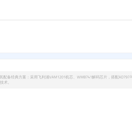
配备经典方案：采用飞利浦VAM1201机芯、WM8741解码芯片，搭配AD797与N
”技术。