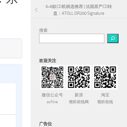
6+8款CD机精选推荐 | 法国原产CD转
盘：ATOLL DR200 Signature
搜索
欢迎关注
微信公众号
新浪
淘宝
avfline
视听前线网
视听前线
广告位