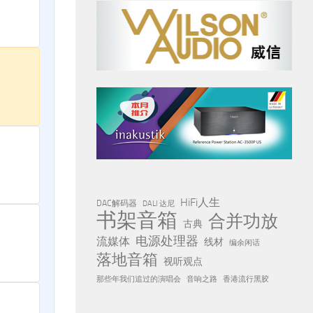
HiFi人生
DAC解码器
DALI 达尼
书架音箱
合并功放
古典
电源处理器
流媒体
线材
编余闲话
落地音箱
视听观点
那些年我们追过的演唱会
音响之路
香港流行黑胶