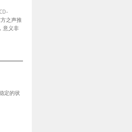
D-
东方之声推
，意义非
更稳定的状