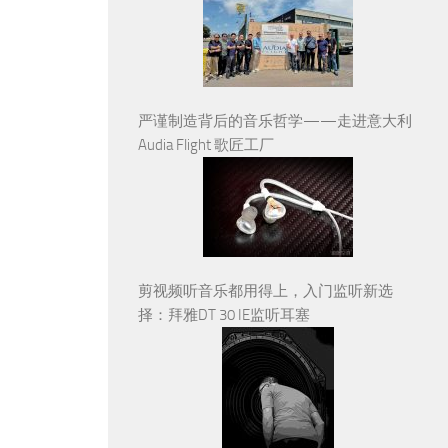
严谨制造背后的音乐哲学——走进意大利
Audia Flight 歌匠工厂
剪视频听音乐都用得上，入门监听新选
择：拜雅DT 30 IE监听耳塞