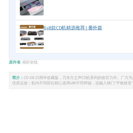
6+8款CD机精选推荐 | 番外篇
原作者:
视听前线
简介：
CD-E8 25周年收藏版，乃东方之声CD机系列的收官力作。厂方为其
优质运放；机内不同部位精心选用4种不同焊锡，还融入独门“平衡校音