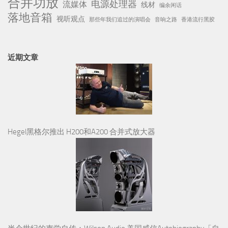
合并功放
电源处理器
流媒体
线材
编余闲话
落地音箱
视听观点
那些年我们追过的演唱会
音响之路
香港流行黑胶
近期文章
Hegel黑格尔推出 H200和A200 合并式放大器