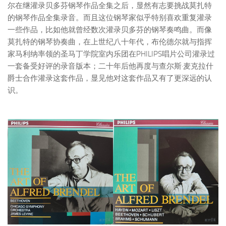
尔在继灌录贝多芬钢琴作品全集之后，显然有志要挑战莫扎特
的钢琴作品全集录音。而且这位钢琴家似乎特别喜欢重复灌录
一些作品，比如他就曾经数次灌录贝多芬的钢琴奏鸣曲。而像
莫扎特的钢琴协奏曲，在上世纪八十年代，布伦德尔就与指挥
家马利纳率领的圣马丁学院室内乐团在PHILIPS唱片公司灌录过
一套备受好评的录音版本；二十年后他再度与查尔斯·麦克拉什
爵士合作灌录这套作品，显见他对这套作品又有了更深远的认
识。