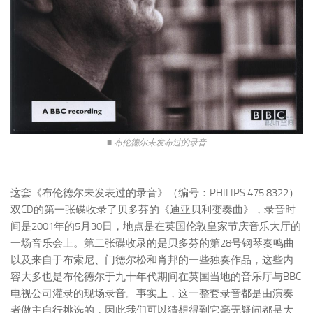
■ 布伦德尔未发布过的录音
这套《布伦德尔未发表过的录音》（编号：PHILIPS 475 8322）
双CD的第一张碟收录了贝多芬的《迪亚贝利变奏曲》，录音时
间是2001年的5月30日，地点是在英国伦敦皇家节庆音乐大厅的
一场音乐会上。第二张碟收录的是贝多芬的第28号钢琴奏鸣曲
以及来自于布索尼、门德尔松和肖邦的一些独奏作品，这些内
容大多也是布伦德尔于九十年代期间在英国当地的音乐厅与BBC
电视公司灌录的现场录音。事实上，这一整套录音都是由演奏
者做主自行挑选的，因此我们可以猜想得到它毫无疑问都是大