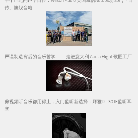
半个世纪的声学自传：Wilson Audio 美国威信Autobiography「自
传」旗舰音箱
严谨制造背后的音乐哲学——走进意大利 Audia Flight 歌匠工厂
剪视频听音乐都用得上，入门监听新选择：拜雅DT 30 IE监听耳
塞