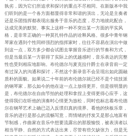
孰劣，因为它们所追求和探讨的重点不尽相同。在新版本中我
们听到的是一个各方面都显得非常和谐的演出，无论是主奏者
还是乐团指挥都表现出服务于音乐的态度，尽力地彼此配合，
达成完美的默契。事实上这样一种不突出某一方面的平实风
格，是非常正确的一种莫扎特作品的诠释风格。很多中青年钢
琴家在遇到个性同样强烈的指挥家时，往往不容易在演出中做
到这一点，双方多少都会试图去掌握音乐进行的节奏和方式，
但是当最后某一方获得了实际上的优越感时，音乐表达的完整
性也受到相应地影响。布伦德尔与麦克拉什爵士在录音前一定
有过深入的沟通和探讨，不然这个新录音不会呈现出如此圆融
质朴的面貌。如果说二十年前的布伦德尔就已经不是个炫技派
的钢琴家，那么如今的他在这一点上放得更开。但是很明显的
是，布伦德尔在自由节拍的处理和拿捏上变得更得心应手，这
使得我们在听他的演奏时心情更为放松，同时也标志着布伦德
尔在钢琴艺术上确已迈入反璞归真的境界。看他的快板乐章，
音乐的进行是那么的流畅写意，而情绪的抒发又是那么地富有
节制感，作曲家在音乐中想要流露出的那股愉悦，被表演者以
相当平静、自然的方式表达出来，尽管有些欠缺张力，但是无