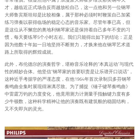
才，越临近正式场合反而越放松自己，这一点他和另一位钢琴
大师鲁宾斯坦却是比较相像，属于那种必须时时鞭策自己加紧
练习弹奏以获得临场的稳定心态的音乐家。尽管年事已高，但
是这位从不懈怠的奥地利钢琴家还是保持着自己多年不变的习
惯，每天要练琴5个小时左右。我们只能得出如下的结论：正是
因为他数十年如一日地坚持不断努力，才换来他在钢琴艺术道
路上所取得的辉煌成就。
此外，布伦德尔的演奏哲学，堪称音乐诠释的“本真运动”与现代
性的精妙合体。他坚信“钢琴家的首要职责是让乐谱开口说话”，
这种近乎考据学的严谨态度，在他1964年首次录制贝多芬钢琴
奏鸣曲全集时展现得淋漓尽致。为了捕捉《锤子键琴奏鸣曲》
中雷霆万钧的力度变化，他竟用测力计测量手指触键力度有多
少牛顿数，这种科学精神让他的演奏既有建筑般的稳固结构，
又不失即兴的灵光。