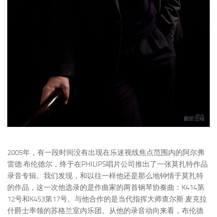
2005年，有一段时间没有出现在乐迷视线焦点范围内的阿尔弗
雷德·布伦德尔，终于在PHILIPS唱片公司推出了一张莫扎特作品
录音专辑。我们发现，和以往一样他还是那么地钟情于莫扎特
的作品，这一次他选录的是作曲家的两首钢琴协奏曲：K414第
12号和K453第17号。与他合作的是当代指挥大师查尔斯·麦克拉
什爵士率领的苏格兰室内乐团。从他的录音动向来看，布伦德