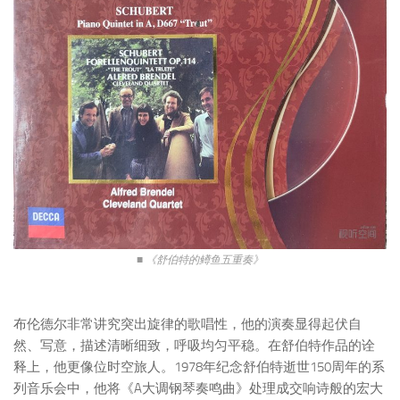
■ 《舒伯特的鳟鱼五重奏》
布伦德尔非常讲究突出旋律的歌唱性，他的演奏显得起伏自
然、写意，描述清晰细致，呼吸均匀平稳。在舒伯特作品的诠
释上，他更像位时空旅人。1978年纪念舒伯特逝世150周年的系
列音乐会中，他将《A大调钢琴奏鸣曲》处理成交响诗般的宏大