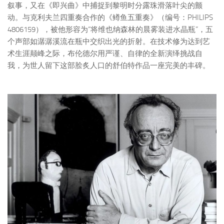
叙事，又在《即兴曲》中捕捉到黎明时分露珠滑落叶尖的颤
动。与克利夫兰四重奏合作的《鳟鱼五重奏》（编号：PHILIPS
4806159），被他形容为“将维也纳森林的晨雾装进水晶瓶”，五
个声部如潺潺溪流在瓶中交织出光的折射。在技术修为达到艺
术生涯颠峰之际，布伦德尔用严谨、自律的全新演绎挑战自
我，为世人留下这部脍炙人口的舒伯特作品一座完美的丰碑。