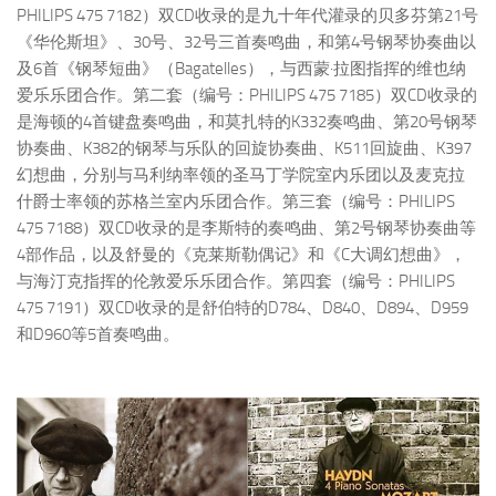
PHILIPS 475 7182）双CD收录的是九十年代灌录的贝多芬第21号
《华伦斯坦》、30号、32号三首奏鸣曲，和第4号钢琴协奏曲以
及6首《钢琴短曲》（Bagatelles），与西蒙·拉图指挥的维也纳
爱乐乐团合作。第二套（编号：PHILIPS 475 7185）双CD收录的
是海顿的4首键盘奏鸣曲，和莫扎特的K332奏鸣曲、第20号钢琴
协奏曲、K382的钢琴与乐队的回旋协奏曲、K511回旋曲、K397
幻想曲，分别与马利纳率领的圣马丁学院室内乐团以及麦克拉
什爵士率领的苏格兰室内乐团合作。第三套（编号：PHILIPS
475 7188）双CD收录的是李斯特的奏鸣曲、第2号钢琴协奏曲等
4部作品，以及舒曼的《克莱斯勒偶记》和《C大调幻想曲》，
与海汀克指挥的伦敦爱乐乐团合作。第四套（编号：PHILIPS
475 7191）双CD收录的是舒伯特的D784、D840、D894、D959
和D960等5首奏鸣曲。