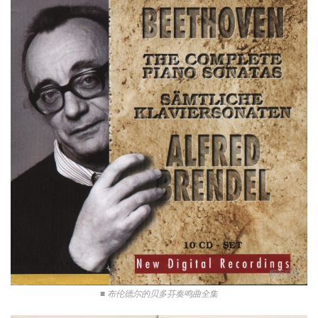
■ 布伦德尔的贝多芬奏鸣曲全集