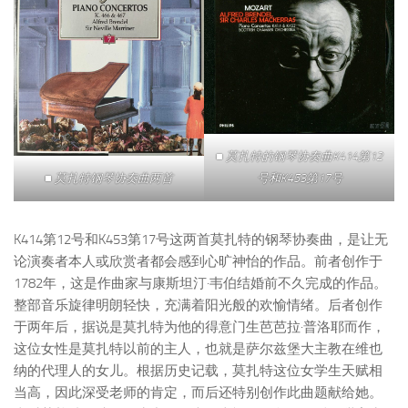
■ 莫扎特的钢琴协奏曲K414第12
■ 莫扎特钢琴协奏曲两首
号和K453第17号
K414第12号和K453第17号这两首莫扎特的钢琴协奏曲，是让无
论演奏者本人或欣赏者都会感到心旷神怡的作品。前者创作于
1782年，这是作曲家与康斯坦汀·韦伯结婚前不久完成的作品。
整部音乐旋律明朗轻快，充满着阳光般的欢愉情绪。后者创作
于两年后，据说是莫扎特为他的得意门生芭芭拉·普洛耶而作，
这位女性是莫扎特以前的主人，也就是萨尔兹堡大主教在维也
纳的代理人的女儿。根据历史记载，莫扎特这位女学生天赋相
当高，因此深受老师的肯定，而后还特别创作此曲题献给她。