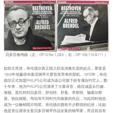
贝多芬奏鸣曲（左：OP10 No.1,2&3 ，右：OP 109,110 &111 ）
如前文所述，布伦德尔真正踏入职业演奏生涯的起点，要算是
1949年他赢得布索尼钢琴大赛首奖带来的契机。1970年，布伦
德尔正式加盟PHILIPS公司成为该公司旗下的专属合约艺人，数
十年来，他为PHILIPS公司灌录了大量录音，曲目涵盖从巴赫、
海顿、莫扎特到贝多芬、舒伯特、舒曼、李斯特、穆索尔斯
基、勃拉姆斯、韦伯等不同时代作曲家的作品，与此同时他也
成为一位畅销唱片明星。布伦德尔拥有不少辉煌的纪录，比如
他是首位灌录全套贝多芬钢琴作品全集的钢琴家，而且前后有