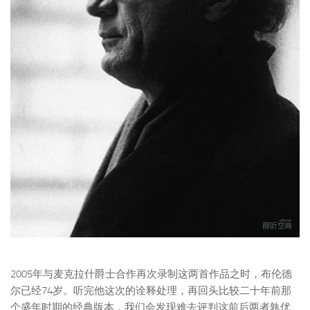
2005年与麦克拉什爵士合作再次录制这两首作品之时，布伦德
尔已经74岁。听完他这次的诠释处理，再回头比较二十年前那
个盛年时期的经典版本，我们会发现难去评判这前后两者孰优