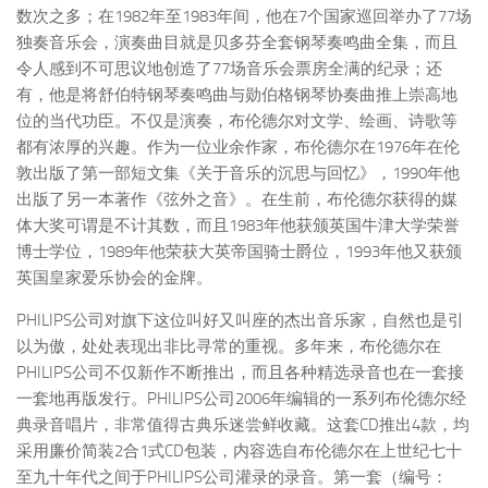
数次之多；在1982年至1983年间，他在7个国家巡回举办了77场
独奏音乐会，演奏曲目就是贝多芬全套钢琴奏鸣曲全集，而且
令人感到不可思议地创造了77场音乐会票房全满的纪录；还
有，他是将舒伯特钢琴奏鸣曲与勋伯格钢琴协奏曲推上崇高地
位的当代功臣。不仅是演奏，布伦德尔对文学、绘画、诗歌等
都有浓厚的兴趣。作为一位业余作家，布伦德尔在1976年在伦
敦出版了第一部短文集《关于音乐的沉思与回忆》，1990年他
出版了另一本著作《弦外之音》。在生前，布伦德尔获得的媒
体大奖可谓是不计其数，而且1983年他获颁英国牛津大学荣誉
博士学位，1989年他荣获大英帝国骑士爵位，1993年他又获颁
英国皇家爱乐协会的金牌。
PHILIPS公司对旗下这位叫好又叫座的杰出音乐家，自然也是引
以为傲，处处表现出非比寻常的重视。多年来，布伦德尔在
PHILIPS公司不仅新作不断推出，而且各种精选录音也在一套接
一套地再版发行。PHILIPS公司2006年编辑的一系列布伦德尔经
典录音唱片，非常值得古典乐迷尝鲜收藏。这套CD推出4款，均
采用廉价简装2合1式CD包装，内容选自布伦德尔在上世纪七十
至九十年代之间于PHILIPS公司灌录的录音。第一套（编号：