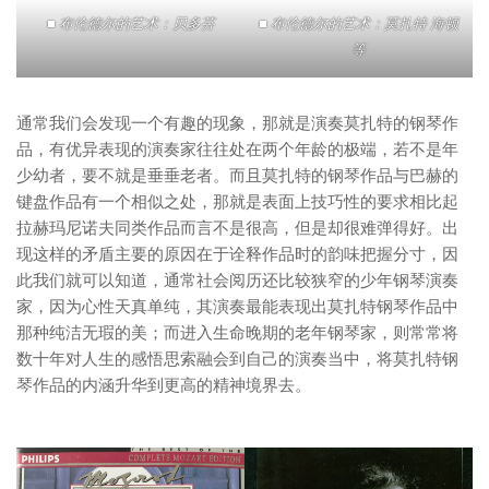
■ 布伦德尔的艺术：贝多芬
■ 布伦德尔的艺术：莫扎特 海顿
等
通常我们会发现一个有趣的现象，那就是演奏莫扎特的钢琴作
品，有优异表现的演奏家往往处在两个年龄的极端，若不是年
少幼者，要不就是垂垂老者。而且莫扎特的钢琴作品与巴赫的
键盘作品有一个相似之处，那就是表面上技巧性的要求相比起
拉赫玛尼诺夫同类作品而言不是很高，但是却很难弹得好。出
现这样的矛盾主要的原因在于诠释作品时的韵味把握分寸，因
此我们就可以知道，通常社会阅历还比较狭窄的少年钢琴演奏
家，因为心性天真单纯，其演奏最能表现出莫扎特钢琴作品中
那种纯洁无瑕的美；而进入生命晚期的老年钢琴家，则常常将
数十年对人生的感悟思索融会到自己的演奏当中，将莫扎特钢
琴作品的内涵升华到更高的精神境界去。