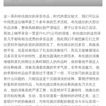
（编号：PHILIPS 475 7188）
这一系列布伦德尔的录音作品，时代跨度比较大，我们可以从
中得悉这位钢琴家三十多年来的艺术历程。布伦德尔的大部分
作品演奏，整体风格都比较严谨端正，擅于让音乐自己说话。
再加上钢琴录音一贯是PHILIPS公司的强项，布伦德尔的这些录
音几乎都有相当优秀的录音品质，因此我们不难想象它们之所
以受到市场的欢迎的原因所在了。布伦德尔的贝多芬，风格虽
然平实，但是却表现出了扎实的演奏技巧，而且又能够展现出
贝多芬音乐中的特性，是相当圆满的大师范本。布伦德尔演奏
海顿和莫扎特两位古典时期巨人的作品时，保持着他平易近人
的诠释格调，演奏充满着优雅的学术气质，非常有说服力。他
的李斯特作品似乎显得过于谨慎了一些，不过技巧的表达是没
有什么问题的，只能说这是个沉稳清淡的诠释。重视抒情性的
舒曼和舒伯特作品，与布伦德尔擅长的诠释风格实乃天作之
合，他的演奏虽然严谨工整，但是绝对不乏趣味性，他奏出的
音符粒粒饱满、生动，音乐弥漫着一股独特的诗情之美。这三
套唱片中的协奏曲目，与布伦德尔搭配的都是当今乐坛首屈一