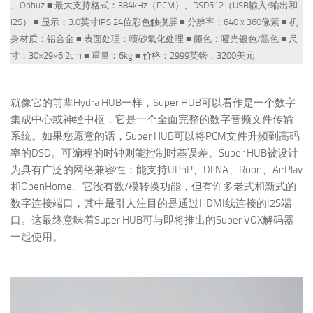
、Qobuz ■ 最大支持格式：384kHz（PCM）、DSD512（USB输入/输出和
I2S） ■ 显示：3.0英寸IPS 24位彩色触摸屏 ■ 分辨率：640 x 360像素 ■ 机
身材质：铝合金 ■ 表面处理：喷砂氧化处理 ■ 颜色：哑光银色/黑色 ■ 尺
寸：30×29×6.2cm ■ 重量：6kg ■ 价格：2999英镑，3200美元
就像它的前辈Hydra HUB一样，Super HUB可以看作是一个数字
集成中心或神经中枢，它是一个全面完整的数字音频文件传输
系统。如果您愿意的话，Super HUB可以将PCM文件升频到高码
率的DSD。可编程的时钟则能控制时基误差。Super HUB被设计
为具有广泛的网络兼容性：能支持UPnP、DLNA、Roon、AirPlay
和OpenHome。它没有数/模转换功能，但有许多老式和新式的
数字连接端口，其中最引人注目的是通过HDMI线连接的I2S端
口。这最终意味着Super HUB可与即将推出的Super VOX解码器
一起使用。