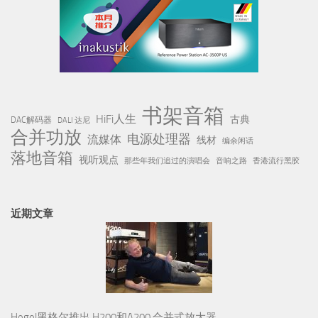
书架音箱
HiFi人生
古典
DAC解码器
DALI 达尼
合并功放
电源处理器
流媒体
线材
编余闲话
落地音箱
视听观点
那些年我们追过的演唱会
音响之路
香港流行黑胶
近期文章
Hegel黑格尔推出 H200和A200 合并式放大器