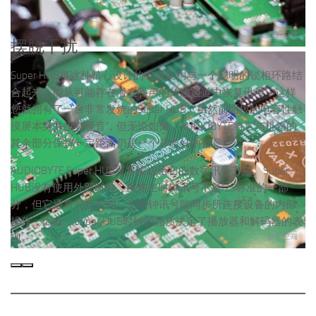
摆脱干扰
Super HUB将这种精心设计的电源架构与一个聪明的锁相环路结
合起来，能从可能存在潜在噪声的传递通道中恢复讯号，这样
您就拥有了一台非常发烧的Super HUB。虽然前面板的电容性触
摸屏本身并没有噪音，但无论如何，AUDIOBYTE将它与机箱的
其余部分保持一定距离仍是一个非常好的创意。
AUDIOBYTE Super HUB可将输送给它的数字讯号升频。Super
HUB没有使用外部时钟。虽然主时钟讯号不是I2S标准的一部
分，但它通常包括在内。主时钟讯号能同步所连接设备的内部
操作，因此，Super HUB时钟的品质决定了播放器和解码器的表
现。