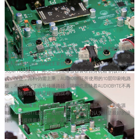
当然，这对厂家制作电路板时很有帮助，因为这样主板制造商
就不会推出一个在最新一批机箱中无法工作的Mk II版本。但这
并不是这种制造方式的主要优势，AUDIOBYTE的FPGA架构使
Super HUB摆脱了“将OEM码流播放器装在自身机箱”的设计方
式。但是，用料仍需上乘，AUDIOBYTE所使用的10层印刷电路
板，不仅优化了讯号传播路径，同时也意味着AUDIOBYTE不再
受电路板制造商特定规格的摆布。
在许多码流播放器和服务器制造商努力改进简单的开关电源
时，AUDIOBYTE选择了线性电源，因为他们认为这是最好的设
计，可以提供最好的音质，即使是在流媒体音频中。