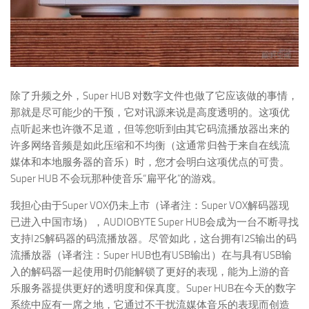
除了升频之外，Super HUB 对数字文件也做了它应该做的事情，
那就是尽可能少的干预，它对讯源来说是高度透明的。这项优
点听起来也许微不足道，但等您听到由其它码流播放器出来的
许多网络音频是如此压缩和不均衡（这通常归咎于来自在线流
媒体和本地服务器的音乐）时，您才会明白这项优点的可贵。
Super HUB 不会玩那种使音乐“扁平化”的游戏。
我担心由于Super VOX仍未上市（译者注：Super VOX解码器现
已进入中国市场），AUDIOBYTE Super HUB会成为一台不断寻找
支持I2S解码器的码流播放器。尽管如此，这台拥有I2S输出的码
流播放器（译者注：Super HUB也有USB输出）在与具有USB输
入的解码器一起使用时仍能解锁了更好的表现，能为上游的音
乐服务器提供更好的透明度和保真度。Super HUB在今天的数字
系统中应有一席之地，它通过不干扰流媒体音乐的表现而创造