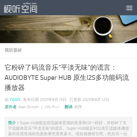
跳至内容
视听器材
它粉碎了码流音乐“平淡无味”的谎言：
AUDIOBYTE Super HUB 原生I2S多功能码流
播放器
由
YWEN
· 发布日期
2025年8月15日
· 已更新
2025年8月12日
原作者:
Alan Sircom（《Hi-Fi+》
翻译:
剑萍
简介：
Super HUB使这些流媒体音源的音质和CD一样好，并粉碎了关
于流媒体音乐“平淡无味”的谎言。Super HUB能反衬出其它流媒体播放
器对音质造成的负面效果究竟有多大。现在就拥有它吧，然后买一台