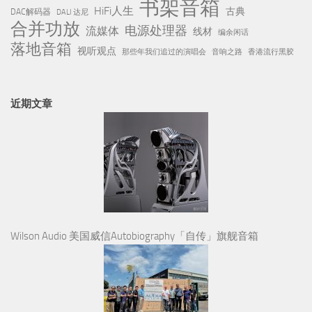
书架音箱
HiFi人生
古典
DAC解码器
DALI 达尼
合并功放
电源处理器
流媒体
线材
编余闲话
落地音箱
视听观点
那些年我们追过的演唱会
音响之路
香港流行黑胶
近期文章
Wilson Audio 美国威信Autobiography「自传」旗舰音箱