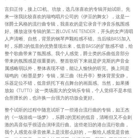
言归正传，接上CD机、功放，选几张喜欢的专辑开始试听。先
来一张我比较喜欢的瑞鸣唱片公司的《伊豆的舞女》，这是一
张爵士风格的流行曲专辑，我喜欢的是它录音干净音乐氛围感
好。播放这张专辑的第二首LOVE ME TENDER ，开头的女声清唱
人声清晰、自然，背景的钢琴声颗粒感不错。当后续BASS加入
时，乐爵2的低音的优势显现出来，低音BASS的扩散感不错，给
整个歌曲带来了氛围感。我个人感觉，爵士类的乐曲低音部分
带来的氛围感是很重要的。整首歌听下来就是萨克斯的声音金
属感略弱以外，整体表现不错，能让人愉快的听完。换上同是
瑞鸣的《粉墨是梦》专辑，第三曲《牡丹亭》整体背景安静，
乐器定位不错，低音烘托下有点舞台的画面感。当然，如果播
放如《TUTTI》这一类场面大的交响乐专辑，个人觉得不是本组
合所擅长的，也许换一台强力的功放会更好。
整个试听的过程中随意试听了一些港台流行曲的专辑，如王杰
的《一场游戏一场梦》，乐爵2的宽松的低音，清晰但又不会刺
激的高音似乎很适合演绎流行曲。这些老旧的港台流行歌曲，
我个人感觉在录音效果上是没那么好的，一般给人感觉是音效