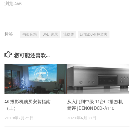
浏览 446
标签：
书架音箱
DALI 达尼
流媒体
LYNGDORF林道夫
您可能还喜欢...
4K 投影机购买安装指南
从入门到中级 11台CD播放机
（上）
简评 | DENON DCD-A110
2019年7月25日
2021年4月30日