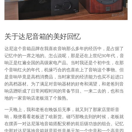
关于达尼音箱的美好回忆
达尼这个音箱品牌在我喜欢音响那么多年的经历中，是占据了
记忆中的一席之地的。怎么说呢，那是还在上世纪90年代，音
响正是红遍全国的高级家电产品。当时我还是个初中生，在那
个音响红火的年代，机缘巧合的也喜欢上了音响这个事物。但
是音响毕竟是高档消费品，当时家里的经济能力也买不起进口
的高档器材。为了满足对音响器材的好奇和渴望，和老爸到音
响店蹭听成了日常闲暇时间的常备节目。一来二去的，也和当
地的一家音响店老板混了个脸熟。
一天晚上，我和老爸在晚饭后无事，就又到了那家店里听音
响，顺便看看老板进了啥新货。碰巧那晚去到的时候，老板就
在摆弄一对达尼落地音箱搭配安桥的前后级功放的组合。记忆
中那对达尼落地音箱就是双低音单元加一个中音和一个高音四