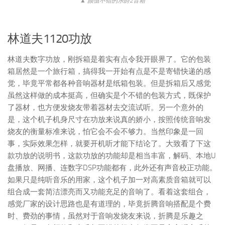
▲ 颜值不错的乐爵2音箱
林道夫1120功放
林道夫数字功放，刚拆箱是着实有点令我开眼界了。它的包装
箱居然是一个旅行箱，搞得我一开始有点是不是寄错快递的感
觉，毕竟平常都各种音响器材是纸箱包装。但是拆箱后又感觉
虽然这样做的成本挺高，但确实是个不错的包装方式，既保护
了器材，也方便发烧友带着器材去交流试听。另一个意外的
是，这个机子机身尺寸在功放来说真的娇小，按照传统音响发
烧友的衡量标准来说，怕它会不会不够力。当然印象是一回
事，实际效果怎样，就要开机听才能下结论了。大致看了下这
款功放的说明书，这款功放的功能却是相当丰富，解码、本地U
盘播放、网播、连数字DSP功能都有，此外还有声音校正功能。
如果只是纯听音乐的用家，这个机子加一对高素质音箱就可以
组合成一套简洁漂亮而又功能充足的音响了。看着这套组合，
感觉厂家的设计思路也是有道理的，毕竟折腾音响搭配是个费
时、费劲的事情，虽然对于音响发烧友来说，折腾是乐趣之