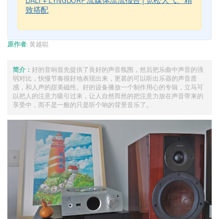
DALI + LYNGDORF 流媒体漂流报告 | 宽松大气、精
致搭配
原作者:
黄越聪
简介：
好的音响首先提供了良好的声音氛围，然后把乐曲中声音的强
弱对比，快慢节奏很好地表现出来，更甚的可以听出乐器的声音质
感，和人声的甜美磁性。好的设备播放一个制作用心的专辑，立马可
以把人的注意力吸引过来，让人自然而然的把注意力放在声音带来的
享受中，而不是一般的只是听个响的背景音乐了。