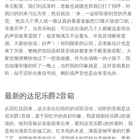
单元配置。我们到店里时，老板也就随意和我们打了招呼，对
我们的到来习以为常，然后就说：“来，一起听听新到货的丹麦
货。”然后几个男人就一脸认真的看着老板把CD碟片放进CD机，
等着开声了。当音乐响起，可以说在场的几个人都被这套组合
的声音效果震惊了，低音饱满又不会轰头，中高音清晰有质
感。大家纷纷说：好声！！得到顾客的认同，店老板估计也是
来了兴致，整晚把前段器材甚至线材都拿来不断更换搭配， 大
家也顺便爽快地过了一把发烧瘾。作为在场唯一的小孩子，我
也似懂非懂的听了一晚上，当时我的印象就是，这对音箱真好
听，似乎还听出换信号线、喇叭线声音也是会有变化的……
最新的达尼乐爵2音箱
从回忆拉回来，这次杂志社组织的试听活动，试听的音箱是达
尼乐爵2音箱，基于回忆中的良好印象，我是很期待乐爵2的表
现的。收到音箱从包装箱拿出来，看到达尼乐爵2的外观时，我
是相当满意它的做工的。红木色的木皮，漆面是钢琴漆的打磨
工艺，前障板弧形的设计，背面硕大的双线分音接线柱，透着