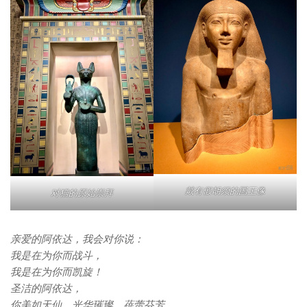
戴有假胡须的国王像
对猫的原始崇拜
亲爱的阿依达，我会对你说：
我是在为你而战斗，
我是在为你而凯旋！
圣洁的阿依达，
你美如天仙，光华璀璨，蓓蕾芬芳，