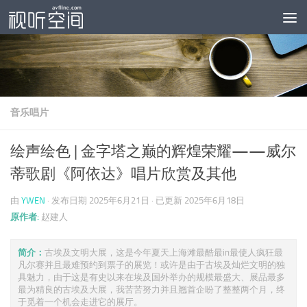
跳至内容
音乐唱片
绘声绘色 | 金字塔之巅的辉煌荣耀——威尔
蒂歌剧《阿依达》唱片欣赏及其他
由
YWEN
· 发布日期
2025年6月21日
· 已更新
2025年6月18日
原作者:
赵建人
简介：
古埃及文明大展，这是今年夏天上海滩最酷最in最使人疯狂最
凡尔赛并且最难预约到票子的展览！或许是由于古埃及灿烂文明的独
具魅力，由于这是有史以来在埃及国外举办的规模最盛大、展品最多
最为精良的古埃及大展，我苦苦努力并且翘首企盼了整整两个月，终
于觅着一个机会走进它的展厅。