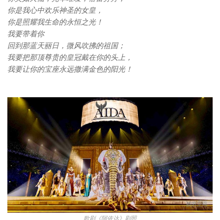
你是我心中欢乐神圣的女皇，
你是照耀我生命的永恒之光！
我要带着你
回到那蓝天丽日，微风吹拂的祖国；
我要把那顶尊贵的皇冠戴在你的头上，
我要让你的宝座永远撒满金色的阳光！
歌剧《阿依达》剧照