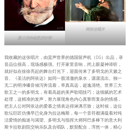
阿依达唱片
意大利作曲家威尔蒂
我收藏的这张唱片，由蜚声世界的德国留声机（DG）出品，录
音品位很高，现场感极强。打开家里音响，闭上眼凝神谛听，
就好似在徐徐亮起的舞台灯光下，迎面传来了多明戈的天籁之
音。《圣洁的阿依达》如同一股清澈的泉水，潺潺流出。独一
无二的明净嗓音倾泻奔流着，率真高远，超逸清绝。世界三大
歌王之一的多明戈，有着高超的美声歌唱技巧；这细腻的艺术
处理，这精准的发声，努力展现角色内心真挚而复杂的情感，
把主人公对阿依达的爱慕之情表达得淋漓尽致；这时候，这位
歌坛巨匠仿佛早已化身为拉达梅斯，每一个音符都满蕴着对纯
洁爱情的痴迷与渴望。多明戈与指挥大师阿巴多棒下的意大利
斯卡拉歌剧院交响乐队及合唱队，默契配合，浑然一体，精心