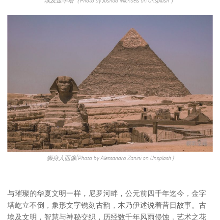
埃及金字塔（Photo by Joshua Michaels on Unsplash ）
狮身人面像(Photo by Alessandro Zanini on Unsplash )
与璀璨的华夏文明一样，尼罗河畔，公元前四千年迄今，金字
塔屹立不倒，象形文字镌刻古韵，木乃伊述说着昔日故事。古
埃及文明，智慧与神秘交织，历经数千年风雨侵蚀，艺术之花