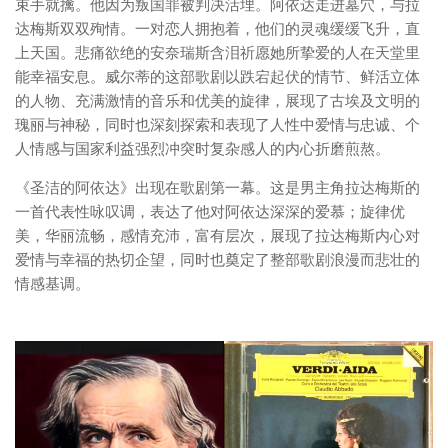
束手就擒。他因为叛国罪被判决活埋。阿依达走进墓穴，与拉
达梅斯双双殉情。一对恋人拥抱着，他们的灵魂缓缓飞升，直
上天国。悲痛欲绝的安奈瑞斯含泪祈愿她所挚爱的人在天堂里
能幸福安息。威尔蒂的这部歌剧以跌宕起伏的情节、鲜活立体
的人物、充满激情的音乐和优美的旋律，展现了古埃及文明的
瑰丽与神秘，同时也深刻探索和表现了人性中爱情与忠诚、个
人情感与国家利益强烈冲突时复杂感人的内心折磨煎熬。
《圣洁的阿依达》出现在歌剧第一幕。这是男主角拉达梅斯的
一首代表性咏叹调，表达了他对阿依达深深的爱慕；旋律优
美，华丽流畅，感情充沛，富有层次，展现了拉达梅斯内心对
爱情与幸福的热切企望，同时也奠定了整部歌剧浪漫而悲壮的
情感基调。