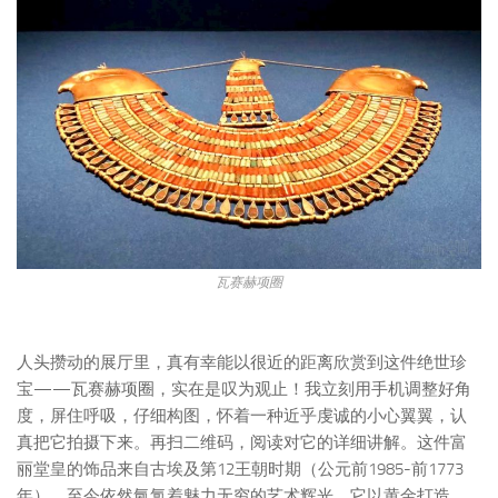
瓦赛赫项圈
人头攒动的展厅里，真有幸能以很近的距离欣赏到这件绝世珍
宝——瓦赛赫项圈，实在是叹为观止！我立刻用手机调整好角
度，屏住呼吸，仔细构图，怀着一种近乎虔诚的小心翼翼，认
真把它拍摄下来。再扫二维码，阅读对它的详细讲解。这件富
丽堂皇的饰品来自古埃及第12王朝时期（公元前1985-前1773
年），至今依然氤氲着魅力无穷的艺术辉光。它以黄金打造，