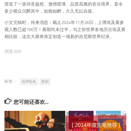
营造了一派诗意盎然、激情喷薄、品质高雅的音乐境界。直令
多少观众沉醉其中，如痴如醉，久久无以自拔。
小文完稿时，传来消息：截止2024年11月26日，上博埃及展参
观人数已超100万！展期尚未过半，与之前世界各地历次埃及展
相比较，这次大展将肯定创造一项新的吉尼斯世界纪录。
浏览 659
标签：
绘声绘色
歌剧
您可能还喜欢...