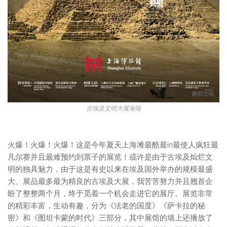
古埃及文明大展海报
火爆！火爆！火爆！这是今年夏天上海滩最酷最in最使人疯狂最
凡尔赛并且最难预约到票子的展览！或许是由于古埃及灿烂文
明的独具魅力，由于这是有史以来在埃及国外举办的规模最盛
大、展品最多最为精良的古埃及大展，我苦苦努力并且翘首企
盼了整整两个月，终于觅着一个机会走进它的展厅。展览非常
的精彩丰富，生动有趣，分为《法老的国度》《萨卡拉的秘
密》和《图坦卡蒙的时代》三部分，其中展馆的墙上还播放了