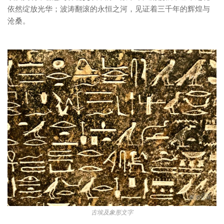
依然绽放光华；波涛翻滚的永恒之河，见证着三千年的辉煌与
沧桑。
古埃及象形文字