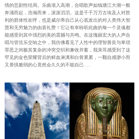
情的悲剧性结局。乐曲渐入高潮，合唱歌声如钱塘江大潮一般
奔涌而起，浩瀚而来，滚滚滔滔。这是千千万万古埃及人对胜
利的群体性欢呼，也是威尔蒂自己从心底发出的对人类伟大智
慧和无穷魅力的由衷礼赞！它让有幸聆听此曲的每一个灵魂都
能感受到其中强烈的美的震撼与共鸣。在这瑰丽宏大的人声合
唱与管弦乐交响之中，我仿佛看见了人性中的理智善良与卑琐
罪恶之间极其复杂的冲突交织和兼收并蓄，我亲耳感受到了这
罕见的金色荣耀背后的鲜血淋漓和白骨累累，一颗自感渺小而
又畏惧脆弱的心竟然会久久的不能自己……