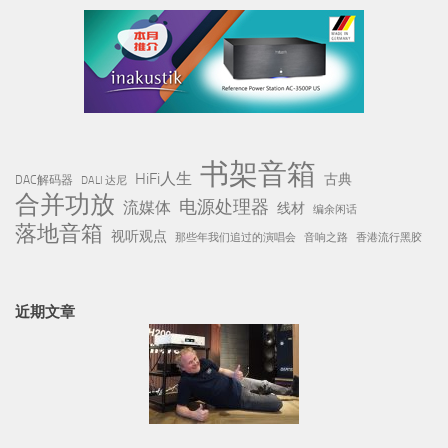
书架音箱
HiFi人生
古典
DAC解码器
DALI 达尼
合并功放
电源处理器
流媒体
线材
编余闲话
落地音箱
视听观点
那些年我们追过的演唱会
音响之路
香港流行黑胶
近期文章