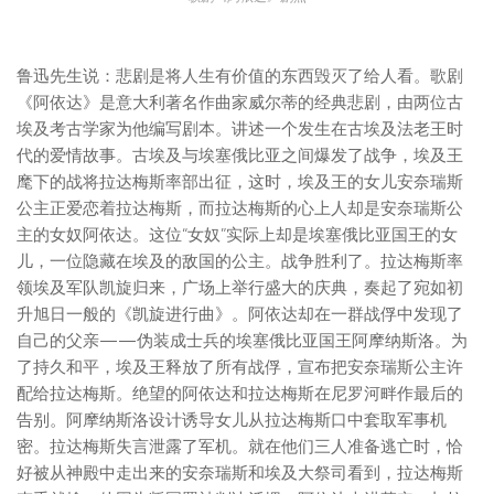
鲁迅先生说：悲剧是将人生有价值的东西毁灭了给人看。歌剧
《阿依达》是意大利著名作曲家威尔蒂的经典悲剧，由两位古
埃及考古学家为他编写剧本。讲述一个发生在古埃及法老王时
代的爱情故事。古埃及与埃塞俄比亚之间爆发了战争，埃及王
麾下的战将拉达梅斯率部出征，这时，埃及王的女儿安奈瑞斯
公主正爱恋着拉达梅斯，而拉达梅斯的心上人却是安奈瑞斯公
主的女奴阿依达。这位“女奴”实际上却是埃塞俄比亚国王的女
儿，一位隐藏在埃及的敌国的公主。战争胜利了。拉达梅斯率
领埃及军队凯旋归来，广场上举行盛大的庆典，奏起了宛如初
升旭日一般的《凯旋进行曲》。阿依达却在一群战俘中发现了
自己的父亲——伪装成士兵的埃塞俄比亚国王阿摩纳斯洛。为
了持久和平，埃及王释放了所有战俘，宣布把安奈瑞斯公主许
配给拉达梅斯。绝望的阿依达和拉达梅斯在尼罗河畔作最后的
告别。阿摩纳斯洛设计诱导女儿从拉达梅斯口中套取军事机
密。拉达梅斯失言泄露了军机。就在他们三人准备逃亡时，恰
好被从神殿中走出来的安奈瑞斯和埃及大祭司看到，拉达梅斯