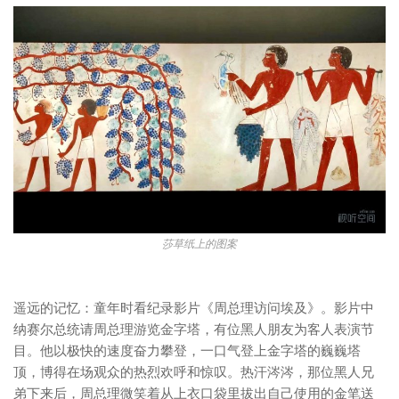
莎草纸上的图案
遥远的记忆：童年时看纪录影片《周总理访问埃及》。影片中
纳赛尔总统请周总理游览金字塔，有位黑人朋友为客人表演节
目。他以极快的速度奋力攀登，一口气登上金字塔的巍巍塔
顶，博得在场观众的热烈欢呼和惊叹。热汗涔涔，那位黑人兄
弟下来后，周总理微笑着从上衣口袋里拔出自己使用的金笔送