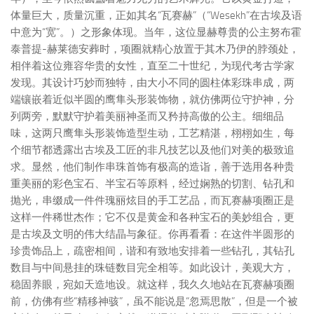
体量巨大，质量沉重，正如其名“瓦赛赫”（“Wesekh”在古埃及语
中意为“宽”。）之形象体现。当年，这位显赫尊贵的公主努布霍
泰普提-赫莱德安葬时，项圈就精心放置于其木乃伊的脖颈处，
相伴着这位雍容华贵的女性，直至二十世纪，为现代考古学家
发现。其设计巧妙而独特，由大小不同的圆柱体彩珠串成，两
端镶嵌着近似半圆的鹰隼头形装饰物，就仿佛两位守护神，分
列两旁，默默守护着美丽神圣而又矜持高傲的公主。细细品
味，这两只鹰隼头形装饰造型生动，工艺精湛，栩栩如生，每
个细节都透露出古埃及工匠的非凡技艺以及他们对美的极致追
求。显然，他们制作串珠首饰有极高的造诣，善于选用各种贵
重美丽的彩色宝石、半宝石等原料，经过娴熟的切割、钻孔和
抛光，串缀成一件件瑰丽炫目的手工艺品，而瓦赛赫项圈正是
这样一件稀世杰作；它不仅是黄金和各种宝石的美妙组合，更
是古埃及文明的伟大结晶与象征。你再看看：在这件半圆形的
珍贵饰品上，疏密相间，谐和有致地安排着一些钻孔，其钻孔
数目与中间悬挂的珠链数目完全相等。如此设计，美观大方，
稳固养眼，宛如天造地设。就这样，我久久地站在瓦赛赫项圈
前，仿佛有些“精移神骇”，虽不能说是“忽焉思散”，但是一个被