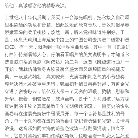
给他，真诚感谢他的精彩表演。
上世纪八十年代后期，我买了一台激光唱机，把它接入自己屋
里很简陋的功放和音箱。如此这般的欣赏音乐，音效却似早春
娇嫩翠绿的柔柔柳枝，焕然一新，听来觉得味道特别好。于
是，休息天就到上海延安中路上的中图公司去淘进口磁带和进
口CD。有一天，就淘到一张世界名曲集锦，其中一首《凯旋进
行曲》特别震撼人心。仔细看看唱片的英文说明书，才知道它
选自威尔蒂的歌剧《阿依达》第二幕。这首《凯旋进行曲》一
开始，我就仿佛置身古埃及奢华盛大而又辉煌隆重的祝捷庆
典。一段威武雄壮，高亢嘹亮，充满着阳刚之气的小号独奏，
毅然决然地冲破重重黑暗，犹如初升旭日冉冉升起，万道金光
穿透了密密彤云，给亿万人带来了无穷的温暖、烫帖、慰藉和
升华。接着，铜管激昂，鼓点轰鸣，是千军万马踏破了远方朦
胧迷惘的尘埃？真真是数千年光阴疾速倒流，一幅历史的恢弘
画卷就在这晨光娇妍中缓缓展开。每一个音符都是胜利的号
角，每一个乐句都在激昂的热血中交织着勇猛和光荣，柔情与
浪漫。这音乐如同大海的蔚蓝色波涛一般翻腾涌动，恒久不
息，它是对英雄们丰功伟绩的颂歌，也暗喻着一对恋人生死爱