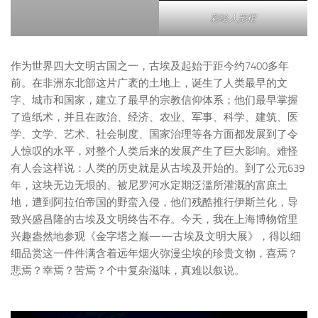
彩绘人形棺
作为世界四大文明古国之一，古埃及起始于距今约7400多年
前。在非洲东北部这片广袤的土地上，诞生了人类最早的文
字、城市和国家，建立了最早的宗教信仰体系；他们最早掌握
了造纸术，并且在政治、经济、农业、军事、科学、建筑、医
学、文学、艺术、社会制度、国家治理等各方面都发展到了令
人惊叹的水平，对整个人类后来的发展产生了巨大影响。难怪
有人会这样说：人类的历史就是从古埃及开始的。到了公元639
年，这块无边无垠的、被尼罗河水定期泛滥所灌溉的富庶土
地，遭到阿拉伯帝国的野蛮入侵，他们残酷推行伊斯兰化，导
致兴盛昌隆的古埃及文明终告不存。今天，我在上海博物馆里
兴趣盎然地参观《金字塔之巅——古埃及文明大展》，得以细
细品赏这一件件满含着远年烟火弥漫尘埃的珍贵文物，喜焉？
悲焉？幸焉？苦焉？个中复杂滋味，真难以叙说。