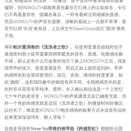
几近“销魂蚀骨”的境界……而像埙、笛子这些伴奏乐器虽然能量
偏弱，但MONOLITH就能将原先蒙在它们身上的尘垢抹去，令它
们不再羞羞答答、隐藏在幕后，一样有着鲜活而细腻的质感。
而且MONOLITH的声音在凝聚、清晰的基础上一点都不单薄，甚
至可以用“丰润”来形容，上次译文中Dawid Grzyb说它“圆润”果然
不假。
再听
帕尔曼演奏的《流浪者之歌》
。在使用普通音箱线时也不
难感受到那小提琴凝重而稍带暖意的音色，质感、轮廓感也都
不错，那么还有什么可改善的地方？换上MONOLITH之后，我发
现琴声的张力、密度显著提升。而且正如上面所提到的，琴声
的感情色彩会显得更强烈，深沉、哀怨、缠绵的程度更甚，如
此“煽情”，这和我印象中的银线有所不同。令我稍感意外的是，
此时音乐背景非常纯净、透明，令人难以相信这是一个上世纪
七十年代的老录音，MONOLITH的声底通透无染已确凿无疑。另
外一个奇妙的感觉就是这回《流浪者之歌》的播放时间好像比
以往长了，难道是MONOLITH饱含感情的叙事方式令这首作品听
起来更加深远绵长、耐人寻味？
在很多系统听
Steve Siu弹奏的钢琴曲《跨越彩虹》
都能听出跳