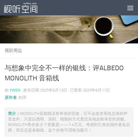
跳至内容
视听周边
与想象中完全不一样的银线：评ALBEDO
MONOLITH 音箱线
由
YWEN
· 发布日期
2025年6月13日
· 已更新
2025年6月11日
原作者:
剑萍
简介：
MONOLITH音箱线没有夸张的音效，它不会改变系统总体的声
音走向，只是以透明、深刻、细致的方式更忠实地反映录音的原貌。
MONOLITH售价多少？答案是——1.4万元。考虑到它来自国外著名品
牌，而且还是条银线，这个价格可谓相当吸引！