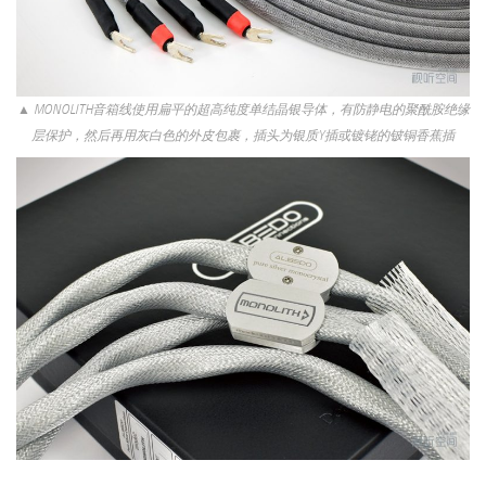
▲ MONOLITH音箱线使用扁平的超高纯度单结晶银导体，有防静电的聚酰胺绝缘
层保护，然后再用灰白色的外皮包裹，插头为银质Y插或镀铑的铍铜香蕉插