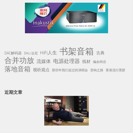
书架音箱
HiFi人生
古典
DAC解码器
DALI 达尼
合并功放
电源处理器
流媒体
线材
编余闲话
落地音箱
视听观点
那些年我们追过的演唱会
音响之路
香港流行黑胶
近期文章