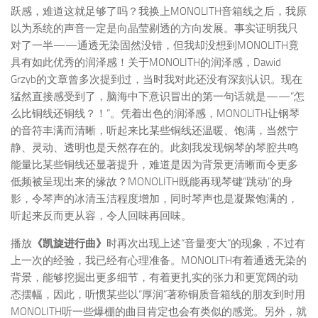
跃感，难道这就足够了吗？我换上MONOLITH音箱线之后，我原
以为系统的声音一定是向晶莹剔透的方向发展。事实证明我只
对了一半——通透无染固然没错，但我却没想到MONOLITH竟
具有如此优秀的润泽感！关于MONOLITH的润泽感，Dawid
Grzyb的文章曾多次提到过，当时我对此还没有深刻认识。现在
猛然直接感受到了，脑海中下意识冒出的第一句话就是——“怎
么比铜线还铜线？！”。凭着出色的润泽感，MONOLITH让钢琴
的音符丰满而清晰，听起来比某些铜线还温暖、饱满，当然宁
静、灵动、透明也是天然存在的。此刻我发现钢琴的琴腔共鸣
能量比某些铜线还显著提升，难道是因为背景更清晰而令更多
低频被呈现出来的缘故？MONOLITH既能再现琴键“跳动”的身
影，令琴声的冰清玉洁程度增加，同时琴声也是凝聚饱满的，
听起来反而更从容，令人回味再回味。
播放
《凯旋进行曲》
时再次出现上述“音量变大”的现象，不过有
上一次的经验，我已经有心理准备。MONOLITH有着通透无染的
背景，能够挖掘出更多细节，有着更扎实的张力和更宽阔的动
态摆幅，因此，听惯某些以“厚润”著称铜质音箱线的朋友到时用
MONOLITH听一些爆棚的曲目肯定也会有类似的感觉。另外，就