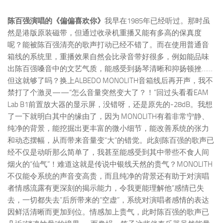
陈百强演唱的《偏偏喜欢你》
我早在1985年已经听过。那时虽
然是港版原装磁带，但通过收录机重播又能有多高的保真度
呢？能被陈百强清亮的歌声打动已经不错了。而在使用普通音
箱线的系统里，重播效果自然会比录音带好很多，例如能品味
出陈百强嗓音中的文艺气质，能感受到扬琴清晰和抑扬顿挫……
但这就够了吗？换上ALBEDO MONOLITH音箱线后再开声，我不
禁打了个激灵——“怎么音量突然变大了？！”回过头看看EAM
Lab B1前置放大器的显示屏，没错呀，还是原先的-28dB。我想
了一下就明白其中的缘由了，因为 MONOLITH有着非常宁静、
纯净的背景，能挖掘出更丰富的微小细节，能改善系统的张力
和动态摆幅，从而带来音量变“大”的错觉。此刻陈百强的歌声已
经不仅是动听那么简单了，我甚至能感受到其中带些不食人间
烟火的“仙气”！难道这就是传说中银线天然的贵气？MONOLITH
不仅能令系统的声音变高贵，而且纯净的背景还有助于对演唱
者情感流露有更深刻的揭示能力，令我更能理解他“感情已失
去，一切都失去”后所带来的“空虚”，系统对演唱者感情的表达
因鲜活清晰而更加到位。情感加上贵气，此时陈百强的歌声已