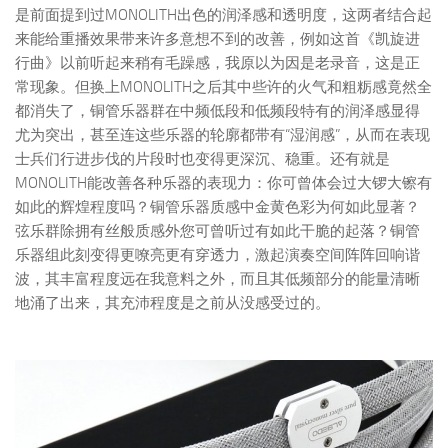
是前面提到过MONOLITH出色的润泽感和透明度，这两者结合起
来能给重播效果带来许多意想不到的改善，例如这首《凯旋进
行曲》以前听起来稍有毛躁感，我原以为因是老录音，这是正
常现象。但换上MONOLITH之后其中些许的火气和粗粝感竟然全
都消失了，铜管乐器群在中频低段和低频段特有的润泽感显得
尤为突出，甚至连这些乐器的轮廓都带有“湿润感”，从而在表现
士兵们行进步伐的片段时也变得更深沉、稳重。还有就是
MONOLITH能改善各种乐器的表现力：你可曾体会过大锣大镲有
如此的辉煌程度吗？铜管乐器质感中金黄色彩为何如此显著？
弦乐群除拥有丝般质感外您可曾听过有如此干脆的起落？铜管
乐器组此刻变得更嘹亮更有穿透力，激起演奏空间阵阵回响谐
波，其丰富程度远在我意料之外，而且其低频部分的能量清晰
地涌了出来，其充沛程度是之前从没感受过的。