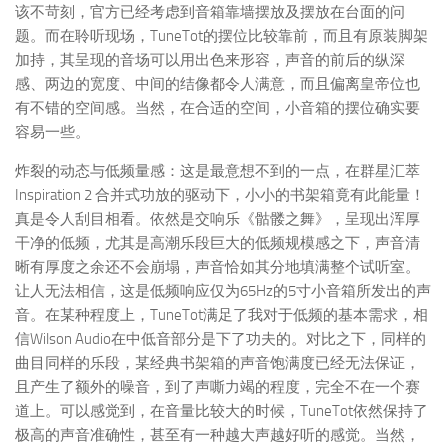
该不苛刻，官方已经考虑到音箱靠墙摆放及摆放在台面的问
题。而在聆听现场，TuneTot的摆位比较靠前，而且有原装脚架
加持，其呈现的音场可以用出色来形容，声音的前后的纵深
感、两边的宽度、中间的结像都令人满意，而且偏离皇帝位也
有不错的空间感。当然，在合适的空间，小音箱的摆位确实要
容易一些。
炸裂的动态与低频量感：这是最意想不到的一点，在群星汇萃
Inspiration 2 合并式功放的驱动下，小小的书架箱竟有此能量！
真是令人刮目相看。依然是交响乐《骷髅之舞》，呈现出浑厚
干净的低频，尤其是高潮乐段巨大的低频规模感之下，声音清
晰有厚度之余还不会崩塌，声音恰如其分地填满整个试听室。
让人无法相信，这是低频响应仅为65Hz的5寸小音箱所发出的声
音。在某种程度上，TuneTot满足了我对于低频的基本需求，相
信Wilson Audio在中低音部分是下了功夫的。对比之下，同样的
曲目同样的乐段，某经典书架箱的声音饱满度已经无法保证，
且产生了额外的噪音，到了声嘶力竭的程度，完全不在一个赛
道上。可以感觉到，在音量比较大的时候，TuneTot依然保持了
极高的声音准确性，甚至有一种越大声越好听的感觉。当然，