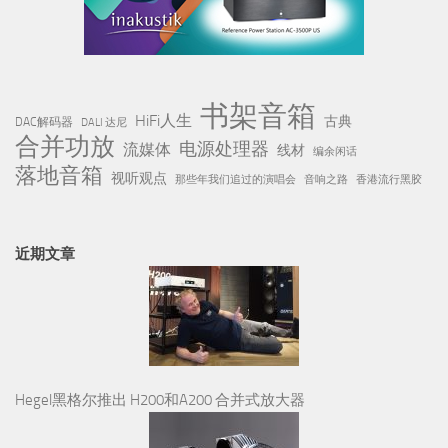
书架音箱
HiFi人生
古典
DAC解码器
DALI 达尼
合并功放
电源处理器
流媒体
线材
编余闲话
落地音箱
视听观点
那些年我们追过的演唱会
音响之路
香港流行黑胶
近期文章
Hegel黑格尔推出 H200和A200 合并式放大器