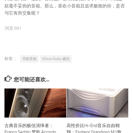
款毫不妥协的音箱。那么，喜欢小音箱且追求极致的你，是否
与它有所交集呢？
浏览 891
标签：
书架音箱
Wilson Audio 威信
您可能还喜欢...
古典音乐的极佳演绎者：
高性价比Hi-End音乐自由翱
Franco Serblin 梵歌 Accordo
翔：Esoteric Grandioso M1旗