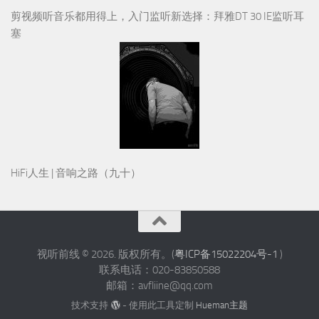
剪视频听音乐都用得上，入门监听新选择：拜雅DT 30 IE监听耳
塞
HiFi人生 | 音响之路（九十）
视听前线 © 2026. 版权所有。(
粤ICP备15022204号-1
)
联系电话：020-83850588
邮箱：avfliine@qq.com
技术支持
- 使用此工具定制
Hueman主题