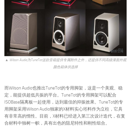
▲ Wilson Audio为TuneTot这款音箱提供专属附件之外，还提供不同高级漆面外观
颜色箱体供选择
而Wilson Audio也推出TuneTot的专用脚架，这是一个美观、稳
定，能提供超低共振的平台。TuneTot的专用脚架可以配合
ISOBase隔离板一起使用，达到最佳的抑振效果。TuneTot的专
用脚架采用Wilson Audio独家的X材料实心坯料作为立柱，它具
有非常高的惰性。目前，X材料已经进入第三次设计迭代，在复
合材料中独树一帜，具有出色的阻尼特性和刚性组合。