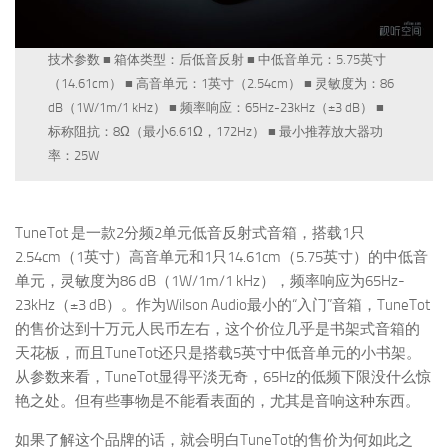
技术参数 ■ 箱体类型：后低音反射 ■ 中低音单元：5.75英寸
（14.61cm） ■ 高音单元：1英寸（2.54cm） ■ 灵敏度为：86
dB（1W/1m/1 kHz） ■ 频率响应：65Hz-23kHz（±3 dB） ■
标称阻抗：8Ω（最小6.61Ω，172Hz） ■ 最小推荐放大器功
率：25W
TuneTot 是一款2分频2单元低音反射式音箱，搭载1只
2.54cm（1英寸）高音单元和1只14.61cm（5.75英寸）的中低音
单元，灵敏度为86 dB（1W/1m/1 kHz），频率响应为65Hz-
23kHz（±3 dB）。作为Wilson Audio最小的“入门”音箱，TuneTot
的售价达到十万元人民币左右，这个价位几乎是书架式音箱的
天花板，而且TuneTot还只是搭载5英寸中低音单元的小书架。
从参数来看，TuneTot显得平淡无奇，65Hz的低频下限没什么惊
艳之处。但有些事物是不能看表面的，尤其是音响这种东西。
如果了解这个品牌的话，就会明白TuneTot的售价为何如此之