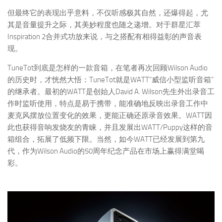
但最终它的表现出乎意料，不仅听感极其自然，还爆得起，尤
其是音量提升之际，其美妙程度也随之递增。对于群星汇萃
Inspiration 2合并式功放来说，与之搭配有相得益彰的声音表
现。
TuneTot到底是怎样的一款音箱，在笔者再次回顾Wilson Audio
的历史时，才恍然大悟：TuneTot就是WATT“威信小型监听音箱”
的继承者。最初的WATT是创始人David A. Wilson先生外出录音工
作时监听使用，特点是易于携带，能准确地反映出录音工作中
麦克风摆放位置变化的效果，更能正确还原录音效果。WATT因
此也获得音响发烧友的青睐，并且发展出WATT/Puppy这样的音
箱组合，拓展了低频下限。当然，如今WATT已经发展到第九
代，作为Wilson Audio的50周年纪念产品在市场上赢得满堂喝
彩。