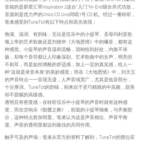
音箱的是群星汇萃Inspiration 2这台“入门”Hi-End级合并式功放，
音源则是优力声的Unico CD Uno同唱1号 CD 机。经过一番聆听，
笔者感受到TuneTot有以下特点和高光表现：
饱满、温润、有韵味：无论是弦乐中的小提琴、圣母玛利亚歌
颂上帝的艺术歌曲还是刘德华《大地恩情》中的嗓音，都有这
种感觉。小提琴的声音温和流畅，混响恰到好处，内敛不张
扬，却每个音符都让人印象深刻。艺术歌曲中的女声，明亮但
不刺耳，而是如丝绸般的舒适感，加上一定的真实感，给人一
种“这就是录音本身”的美妙感觉；而在《大地恩情》中，刘天王
的声音特点一一呈现无遗，人声音域宽广，尤其是低音部分，
十分厚润。TuneTot的韵味，则来自于灵巧精致的中高频，甜美
却不甜腻的高级感。
透明且有密度感：在聆听弦乐中小提琴的声音时就有这种感
觉，而在交响乐《骷髅之舞》，前面的小提琴独奏，与齐奏部
分，这种特点愈加明显。笔者认为这是声音相位、声音平衡
度、声音的透明度都达到最佳的共同作用。
触手可及的声场：笔者从官方的资料了解到，TuneTot的摆位应