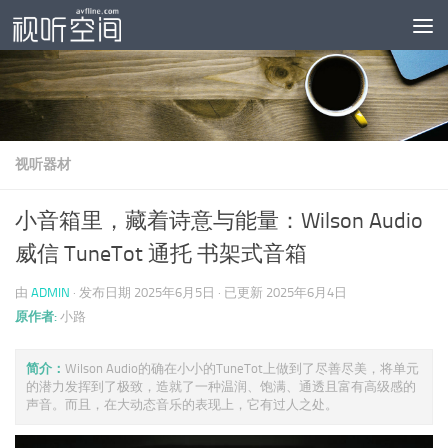
跳至内容
视听器材
小音箱里，藏着诗意与能量：Wilson Audio
威信 TuneTot 通托 书架式音箱
由
ADMIN
· 发布日期
2025年6月5日
· 已更新
2025年6月4日
原作者:
小路
简介：
Wilson Audio的确在小小的TuneTot上做到了尽善尽美，将单元
的潜力发挥到了极致，造就了一种温润、饱满、通透且富有高级感的
声音。而且，在大动态音乐的表现上，它有过人之处。