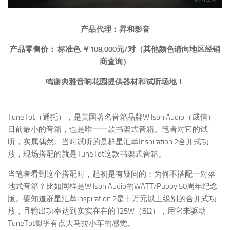
产品代理：昇和影音
产品零售价： 标准色 ￥108,000元/对（其他颜色请向地区经销
商查询）
鸣谢典雅音响花园提供器材和试听场地！
TuneTot（通托），是美国著名音箱品牌Wilson Audio（威信）
目前最小的音箱，也是唯一一款书架式音箱。笔者对它的试
听，实属偶然。当时试听的是群星汇萃Inspiration 2合并式功
放，现场搭配的就是TuneTot这款书架式音箱。
当笔者看到这个搭配时，起初是有疑问的：为何不搭配一对落
地式音箱？比如同样是Wilson Audio的WATT/Puppy 50周年纪念
版。要知道群星汇萃Inspiration 2是十万元以上级别的合并式功
放，且输出功率达到实实在在的125W（8Ω），用它来驱动
TuneTot似乎有点大马拉小车的感觉。