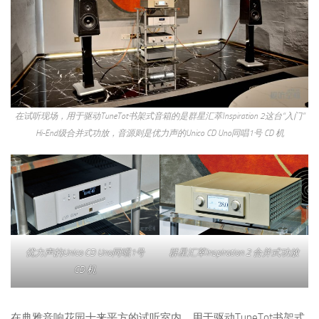
在试听现场，用于驱动TuneTot书架式音箱的是群星汇萃Inspiration 2这台“入门”
Hi-End级合并式功放，音源则是优力声的Unico CD Uno同唱1号 CD 机
优力声的Unico CD Uno同唱1号
群星汇萃Inspiration 2 合并式功放
CD 机
在典雅音响花园十来平方的试听室内，用于驱动TuneTot书架式