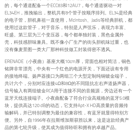
的，每个通道配备一个ECC83和12AU7，每个通道驱动一对
EL34EH，推挽输出，整机共有8个管子按顺序排列。EL34是经典
的电子管，胆机鼻祖一直使用，McIntosh、Jadis等经典胆机，都
使用过这款管子，对于音乐，特别是人声弦乐，表现力丰富、
旺盛。第三层为三个变压器，每个都单独封装，黑色金属外
壳，科技感胆味兼具。既不像小厂生产的街头胆机味过重，也
没有像麦景图一类大厂那种科技做工封装得密不透风。
ERENADE（小夜曲）基座大概10cm厚，背面也相对简洁，铜色
铭牌非常漂亮，中央有一个红色的电源开关，下面还设有专用
的接地终端。扬声器接口为两组三个大型定制纯铜镀金端子，
共计六个，分别对应连接4Ω和8Ω的不同阻抗左右声道扬声器，
信号输入有两组镀金RCA用于连接不同的音频源，旁边还有一个
蓝牙天线连接端子。小夜曲配备了符合行业高规格的蓝牙5.0模
块，提供高达120 dB的动态，它支持Apt-X HD高质量的音频传
输解码，并已特别调整为最佳的兼容性，有蓝牙就显得特别方
便。另外，自1996年在拉斯维加斯获胜以来，这是这款经典产
品的第七轮升级，使其成为值得聆听和拥有的卓越产品。