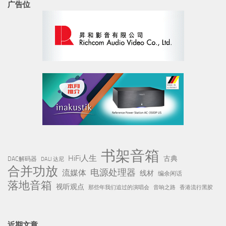
广告位
书架音箱
HiFi人生
古典
DAC解码器
DALI 达尼
合并功放
电源处理器
流媒体
线材
编余闲话
落地音箱
视听观点
那些年我们追过的演唱会
音响之路
香港流行黑胶
近期文章