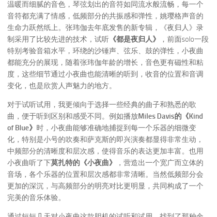
温暖而细腻的音色，琴弦划出的音符如同流水般流畅，每一个
音符都充满了情感，低频部分的共振感和弹性，姚璎格声音的
生命力跃然纸上。张玮伽去年底发售的新专辑，《夜归人》录
制采用了比较先进的技术，试听
《都是夜归人》
，前面solo一段
特别考验音箱水平，环绕的沙锤声、弦乐、鼓的弹性，小夜曲
都能充分的展现，随着张玮伽年龄的增长，音色更有磁性和粘
度，这些细节通过小夜曲也能清晰的听到，收音的位置和音调
变化，也是欣赏人声魅力的地方。
对于试听试用，我更倾向于选择一些经典的曲子和熟悉的歌
曲，便于听到区别和感受不同。例如播放
Miles Davis的《Kind
of Blue》
时，小夜曲能够准确地捕捉到每一个乐器的细微变
化，特别是小号的吹奏和萨克斯的即兴演奏都显得非常生动，
中频部分的清晰度和层次感，使得音乐的表达更加丰富。也用
小夜曲听了下
莫扎特的《小夜曲》
，营造出一个宽广而立体的
音场，各个乐器的位置和层次感都非常清晰。当然低频部分会
更加的深沉，与高频部分的明亮对比更明显，共同构成了一个
完美的音乐体验。
通过短短几天对小夜曲这款胆机的试听和试用，找到了那种余