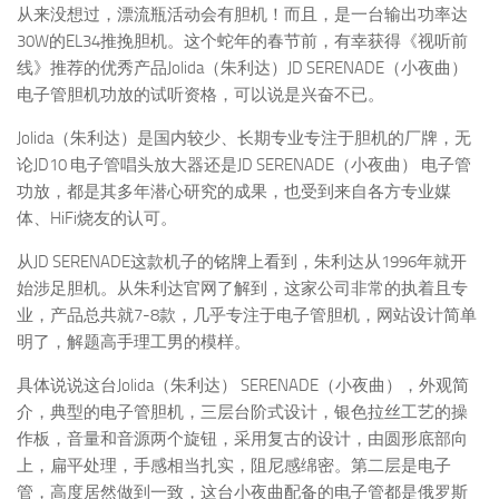
从来没想过，漂流瓶活动会有胆机！而且，是一台输出功率达
30W的EL34推挽胆机。这个蛇年的春节前，有幸获得《视听前
线》推荐的优秀产品Jolida（朱利达）JD SERENADE（小夜曲）
电子管胆机功放的试听资格，可以说是兴奋不已。
Jolida（朱利达）是国内较少、长期专业专注于胆机的厂牌，无
论JD10 电子管唱头放大器还是JD SERENADE（小夜曲） 电子管
功放，都是其多年潜心研究的成果，也受到来自各方专业媒
体、HiFi烧友的认可。
从JD SERENADE这款机子的铭牌上看到，朱利达从1996年就开
始涉足胆机。从朱利达官网了解到，这家公司非常的执着且专
业，产品总共就7-8款，几乎专注于电子管胆机，网站设计简单
明了，解题高手理工男的模样。
具体说说这台Jolida（朱利达） SERENADE（小夜曲），外观简
介，典型的电子管胆机，三层台阶式设计，银色拉丝工艺的操
作板，音量和音源两个旋钮，采用复古的设计，由圆形底部向
上，扁平处理，手感相当扎实，阻尼感绵密。第二层是电子
管，高度居然做到一致，这台小夜曲配备的电子管都是俄罗斯