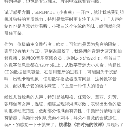
特别挑剔，但也是专业独立厂牌的电源线和音箱线。
试听感受方面，SERENADE（小夜曲）一开声，就让我感受到胆
机其独特的音质魅力，特别是我平时更专注于人声，HiFi人声的
制作也是有意针对着听，小夜曲这个浓浓的韵味，瞬间就能吸
引住耳朵。
作为一位极简主义践行者，哈哈，可能也是因为贫穷的限制，
家里没有地方放CD，更别说黑胶了，我采用的音源为蓝牙和仙
籁数播，采用QQ音乐至臻会员，达到24bit/192kHz，每首曲子
的数字信息量都在120mb以上，从数字音源大小来看，均超过
CD的数据信息容量。在使用蓝牙的过程中，可能因为干扰影
响，出现卡顿现象，使用数字播放器没有问题，这种数字音
源，配以电子管的模拟味道，简直是一种伟大的结合！
经过几首经典的人声，特别是姚璎格、任素汐、童丽、刘芳、
张玮伽等女声，温暖、细腻呈现得淋漓尽致，表现出出色的透
明度和动态范围，低频部分饱满而有弹性，中频部分清晰而富
有情感，高频部分则明亮而不刺耳，耳朵不自觉的会被抓住，
玩HiFi的感觉一下子就来了。
姚璎格《在时光的彼岸》
展现出了