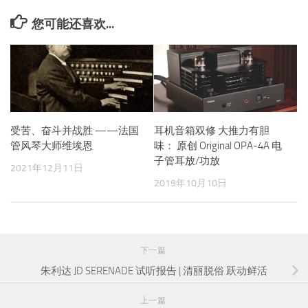
您可能还喜欢...
受苦、奋斗并战胜 ——法国
耳机音箱双修 大推力有胆
管风琴大师维埃恩
味： 原创 Original OPA-4A 电
子管耳放/功放
2021年12月11日
2019年10月10日
下一篇
朱利达 JD SERENADE 试听报告 | 清丽脱俗 跃动鲜活
上一篇