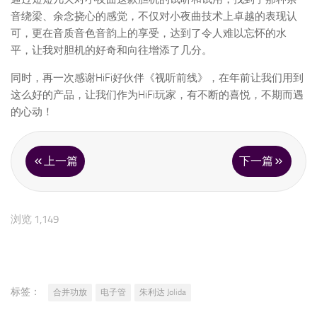
音绕梁、余念挠心的感觉，不仅对小夜曲技术上卓越的表现认
可，更在音质音色音韵上的享受，达到了令人难以忘怀的水
平，让我对胆机的好奇和向往增添了几分。
同时，再一次感谢HiFi好伙伴《视听前线》，在年前让我们用到
这么好的产品，让我们作为HiFi玩家，有不断的喜悦，不期而遇
的心动！
上一篇
下一篇
浏览 1,149
标签：
合并功放
电子管
朱利达 Jolida