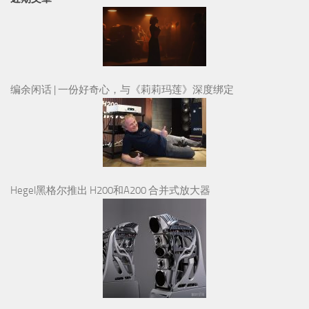
编余闲话 | 一份好奇心，与《莉莉玛莲》深度绑定
Hegel黑格尔推出 H200和A200 合并式放大器