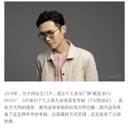
2016年，方大同自立门户，成立个人音乐厂牌“赋音乐FU
MUSIC”，9月发行了个人第九张录音室专辑《JTW西游记》。喜
欢方大同的朋友，都为这张专辑的出现大呼过瘾，因为这张筹
备了足足两年半的专辑，以双碟的方式呈现，足足收录了20首
歌曲。