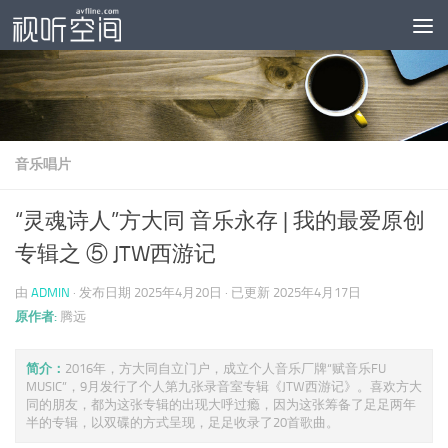
跳至内容
音乐唱片
“灵魂诗人”方大同 音乐永存 | 我的最爱原创
专辑之 ⑤ JTW西游记
由
ADMIN
· 发布日期
2025年4月20日
· 已更新
2025年4月17日
原作者:
腾远
简介：
2016年，方大同自立门户，成立个人音乐厂牌“赋音乐FU
MUSIC”，9月发行了个人第九张录音室专辑《JTW西游记》。喜欢方大
同的朋友，都为这张专辑的出现大呼过瘾，因为这张筹备了足足两年
半的专辑，以双碟的方式呈现，足足收录了20首歌曲。