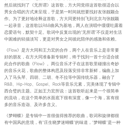
然后就找到了《无所谓》这首歌，方大同觉得这首歌很适合以
男女合唱的方式来呈现，于是第一时间就想要找好友张靓颖合
作。为了更好地诠释这首歌，方大同更特别飞到北京与张靓颖
一起录音，这首歌以R&B曲风为基地，两人在演唱中缓缓吐露着
恋爱语句，默契十足。歌词中反复出现的“无所谓”不仅是对生活
中困难的轻描淡写，更是对男女之间彼此陪伴的感激和依赖。
《Flow》是方大同和王力宏的合作，两个人在音乐上是非常要
好的朋友，在方大同准备新专辑时，终于找到一首十分适合彼
此合作的歌曲《Flow》。两位音乐才子在这首歌里碰撞出奇妙
的音乐火花，歌曲的整体构思及段落安排非常新鲜，编曲上加
入了马头琴、四胡、二胡、冬不拉等中国传统乐器，融合了
R&B、Hip-Hop、Gospel、Rock等音乐元素，完美体现了专辑中
西合璧的主题。正如王力宏所说：这首歌听起来是一个很简单
的流动，在这个简单的水面底下很有深度，像一个海，富有很
多的音乐造诣、及许多含义。
《梦蝴蝶》是专辑中一首很值得推荐的歌曲，歌词和旋律都很
有中国风的意境，有“庄生晓梦迷蝴蝶”的味道，“梦蝴蝶”是一种