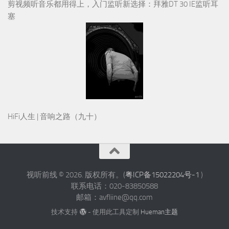
剪视频听音乐都用得上，入门监听新选择：拜雅DT 30 IE监听耳
塞
HiFi人生 | 音响之路（九十）
视听前线 © 2026. 版权所有。(
粤ICP备15022204号-1
)
联系电话：020-83850588
邮箱：avfliine@qq.com
技术支持
- 使用此工具定制
Hueman主题