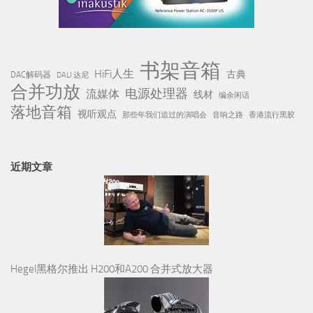
书架音箱
HiFi人生
古典
DAC解码器
DALI 达尼
合并功放
电源处理器
流媒体
线材
编余闲话
落地音箱
视听观点
那些年我们追过的演唱会
音响之路
香港流行黑胶
近期文章
Hegel黑格尔推出 H200和A200 合并式放大器