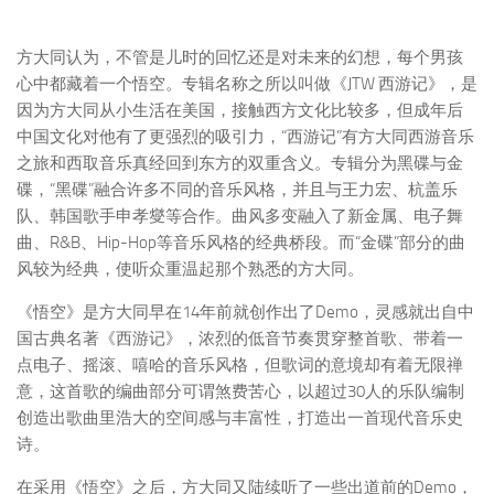
方大同认为，不管是儿时的回忆还是对未来的幻想，每个男孩
心中都藏着一个悟空。专辑名称之所以叫做《JTW 西游记》，是
因为方大同从小生活在美国，接触西方文化比较多，但成年后
中国文化对他有了更强烈的吸引力，“西游记”有方大同西游音乐
之旅和西取音乐真经回到东方的双重含义。专辑分为黑碟与金
碟，“黑碟”融合许多不同的音乐风格，并且与王力宏、杭盖乐
队、韩国歌手申孝燮等合作。曲风多变融入了新金属、电子舞
曲、R&B、Hip-Hop等音乐风格的经典桥段。而“金碟”部分的曲
风较为经典，使听众重温起那个熟悉的方大同。
《悟空》是方大同早在14年前就创作出了Demo，灵感就出自中
国古典名著《西游记》，浓烈的低音节奏贯穿整首歌、带着一
点电子、摇滚、嘻哈的音乐风格，但歌词的意境却有着无限禅
意，这首歌的编曲部分可谓煞费苦心，以超过30人的乐队编制
创造出歌曲里浩大的空间感与丰富性，打造出一首现代音乐史
诗。
在采用《悟空》之后，方大同又陆续听了一些出道前的Demo，