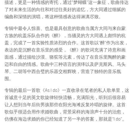
描述，更是一种情感的寄托，通过“梦蝴蝶”这一象征，歌曲传达
了对未来生活的向往和对过往美好的追忆，方大同通过细腻的
编曲和深情的演唱，将这种情感表达得淋漓尽致。
专辑中最令人惊喜、也是最具创意的歌曲当属方大同与来自蒙
古族的杭盖乐队合作的《醉》，当骚灵的方大同遇上彪悍的杭
盖，完成了一首实验性质浓烈的合作。这首歌以“醉”作为出发，
表达的是沉醉在音乐里的感受，《醉》的歌词充满了诗意和画
面感，通过描绘沙漠、骆驼等元素，传达了在音乐里陶醉的豪
迈和自由的情感。歌曲中三种语言的演绎以及萨克斯风、马头
琴、二胡等中西合璧的乐器交相辉映，营造了独特的音乐氛
围。
专辑的最后一首歌《As I do》一直收录在笔者的私人歌单里，这
首诚意十足的英文歌旋律轻快流畅，充满阳光，听到后很容易
让人想到当年后街男孩那些在阳光海滩反复吟唱的旋律。这首
歌似乎很适合用作求婚歌曲，背景采样的海浪声十分的治愈，
仿佛在海边求婚的你已经知道了另一半的答案，那就是“I do”。