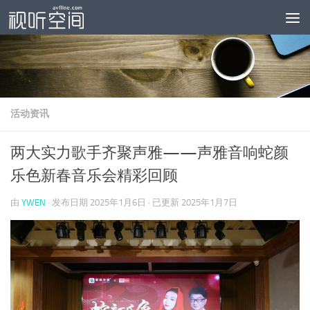
跳至内容
活动资讯
两大实力歌手齐聚声雅——声雅音响蛇颜
乐色新春音乐会精彩回顾
由
YWEN
· 发布日期
2025年1月6日
· 已更新
2025年1月7日