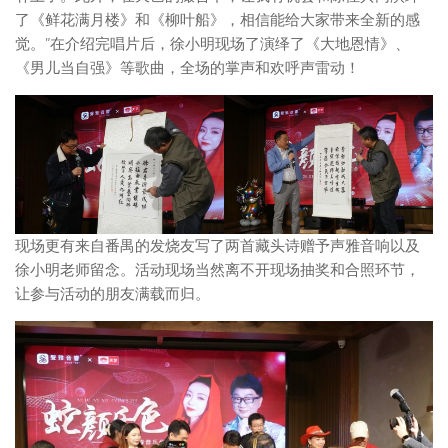
了《鲜花满月楼》和《柳叶船》，相信能给大家带来全新的感
觉。”在介绍完唱片后，徐小明现场了演绎了《大地恩情》、
《男儿当自强》等歌曲，全场的掌声和欢呼声雷动！
现场更有来自番禺的发烧友写了两首藏头诗赠予声雅音响以及
徐小明老师留念。活动现场当然离不开现场抽奖和合照环节，
让参与活动的朋友满载而归。