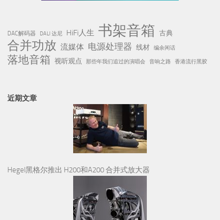
书架音箱
HiFi人生
古典
DAC解码器
DALI 达尼
合并功放
电源处理器
流媒体
线材
编余闲话
落地音箱
视听观点
那些年我们追过的演唱会
音响之路
香港流行黑胶
近期文章
Hegel黑格尔推出 H200和A200 合并式放大器