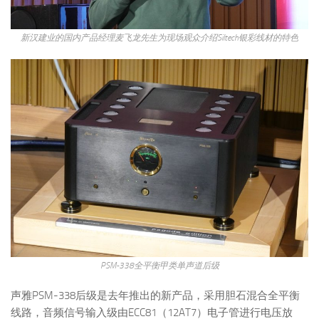
新汉建业的国内产品经理麦飞龙先生为现场观众介绍Siltech银彩线材的特色
PSM-338全平衡甲类单声道后级
声雅PSM-338后级是去年推出的新产品，采用胆石混合全平衡
线路，音频信号输入级由ECC81（12AT7）电子管进行电压放