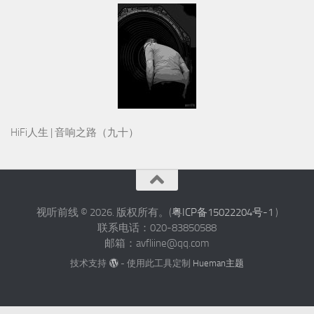
HiFi人生 | 音响之路（九十）
视听前线 © 2026. 版权所有。(
粤ICP备15022204号-1
)
联系电话：020-83850588
邮箱：avfliine@qq.com
技术支持
- 使用此工具定制
Hueman主题