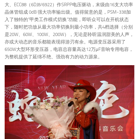
大、ECC88（6DJ8/6922）作SRPP电压驱动，末级由16支大功率
晶体管组成 0dB 强大功率输出级。值得留意的是，PSM-338加
入了独特的“甲类工作模式切换”功能，即听众可以在开机状态
下，随时把功放从最大功率切换到最小功率，共4档选择（分别
是20W、60W、100W、200W），无论是聆听温润甜美的人声，
亦或大动态的音乐都能表现得游刃有余。电源变压器采用了
650W大型环形变压器，电容总容量高达12万μF音响专用电容，
为整机提供了延绵不绝、强劲有力的动力源泉。