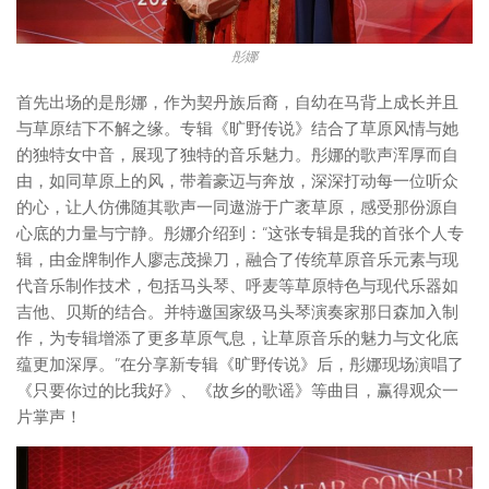
彤娜
首先出场的是彤娜，作为契丹族后裔，自幼在马背上成长并且
与草原结下不解之缘。专辑《旷野传说》结合了草原风情与她
的独特女中音，展现了独特的音乐魅力。彤娜的歌声浑厚而自
由，如同草原上的风，带着豪迈与奔放，深深打动每一位听众
的心，让人仿佛随其歌声一同遨游于广袤草原，感受那份源自
心底的力量与宁静。彤娜介绍到：“这张专辑是我的首张个人专
辑，由金牌制作人廖志茂操刀，融合了传统草原音乐元素与现
代音乐制作技术，包括马头琴、呼麦等草原特色与现代乐器如
吉他、贝斯的结合。并特邀国家级马头琴演奏家那日森加入制
作，为专辑增添了更多草原气息，让草原音乐的魅力与文化底
蕴更加深厚。”在分享新专辑《旷野传说》后，彤娜现场演唱了
《只要你过的比我好》、《故乡的歌谣》等曲目，赢得观众一
片掌声！