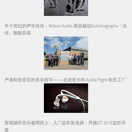
半个世纪的声学自传：Wilson Audio 美国威信Autobiography「自
传」旗舰音箱
严谨制造背后的音乐哲学——走进意大利 Audia Flight 歌匠工厂
剪视频听音乐都用得上，入门监听新选择：拜雅DT 30 IE监听耳
塞