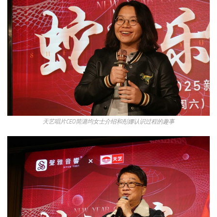
天艺唱片CEO简潞均女士介绍和彤娜认识过程的趣事