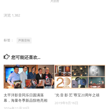
大合照
浏览 1,382
标签：
声雅音响
您可能还喜欢...
太平洋影音同乐日圆满落
“光·音·影·艺”尊宝20周年之禧
幕，海量冬季新品惊艳亮相
2019年9月16日
2024年11月10日