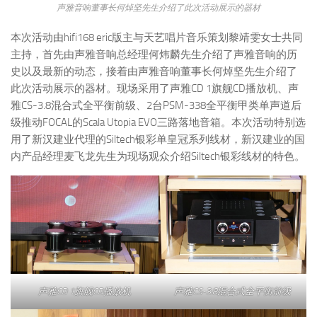
声雅音响董事长何焯坚先生介绍了此次活动展示的器材
本次活动由hifi168 eric版主与天艺唱片音乐策划黎靖雯女士共同
主持，首先由声雅音响总经理何炜麟先生介绍了声雅音响的历
史以及最新的动态，接着由声雅音响董事长何焯坚先生介绍了
此次活动展示的器材。现场采用了声雅CD 1旗舰CD播放机、声
雅CS-3.8混合式全平衡前级、2台PSM-338全平衡甲类单声道后
级推动FOCAL的Scala Utopia EVO三路落地音箱。本次活动特别选
用了新汉建业代理的Siltech银彩单皇冠系列线材，新汉建业的国
内产品经理麦飞龙先生为现场观众介绍Siltech银彩线材的特色。
声雅CD 1旗舰CD播放机
声雅CS-3.8混合式全平衡前级