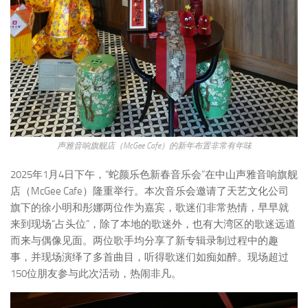
声雅音响旗舰店（McGee Cafe）的新年布置非常有年味
2025年1月4日下午，“蛇颜乐色新春音乐会”在中山声雅音响旗舰
店（McGee Cafe）隆重举行。本次音乐会邀请了天艺文化公司
旗下的徐小明和彤娜两位作为嘉宾，歌迷们非常热情，早早就
来到现场“占头位”，除了本地的歌迷外，也有大湾区的歌迷远道
而来与偶像见面。两位歌手均分享了新专辑录制过程中的趣
事，并现场演绎了多首曲目，听得歌迷们如痴如醉。现场超过
150位朋友参与此次活动，热闹非凡。