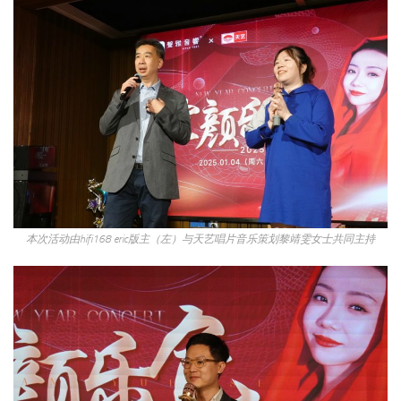
本次活动由hifi168 eric版主（左）与天艺唱片音乐策划黎靖雯女士共同主持