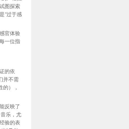
试图探索
是“过于感
感官体验
每一位指
证的依
们并不需
性的），
能反映了
，音乐，尤
经验的表