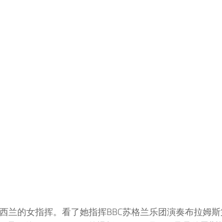
来自新西兰的女指挥。看了她指挥BBC苏格兰乐团演奏布拉姆