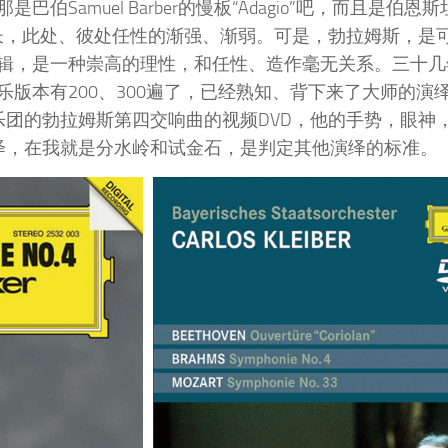
amuel Barber的慢板“Adagio”吧，而且是伯恩
长，此处、彼处任性的渐强、渐弱。可是，勃拉姆斯，是
辑，是一种崇高的理性，和任性、造作毫无关系。三十几
版本有200、300遍了，已经熟知、背下来了大师的演
乐团的勃拉姆斯第四交响曲的视频DVD，他的手势，眼神
绎，在我就是分水岭和试金石，是判定其他演绎的标准。