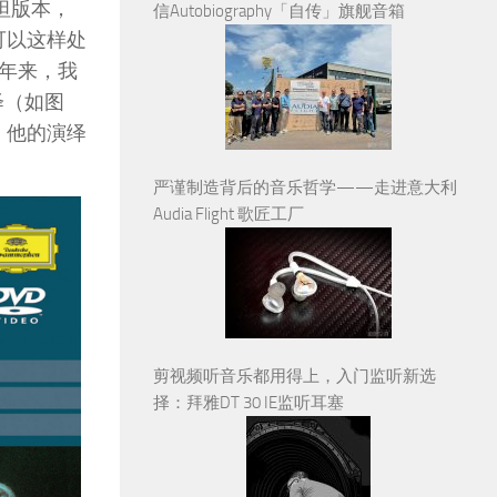
斯坦版本，
信Autobiography「自传」旗舰音箱
可以这样处
年来，我
绎（如图
，他的演绎
严谨制造背后的音乐哲学——走进意大利
Audia Flight 歌匠工厂
剪视频听音乐都用得上，入门监听新选
择：拜雅DT 30 IE监听耳塞