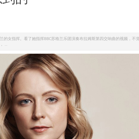
位来自新西兰的女指挥。看了她指挥BBC苏格兰乐团演奏布拉姆斯第四交响曲的视频，不
...