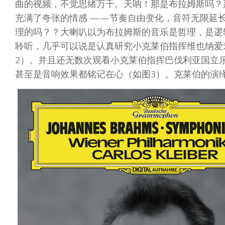
曲的视频，不觉思绪万千。天呐！那是布拉姆斯吗？那是巴伯S
充满了夸张的情感 ——节奏自由变化，音符无限延
理的吗？？大喇叭以为布拉姆斯的音乐是哲理，是逻
聆听，几乎可以说是认真研究小克莱伯指挥维也纳爱乐
2）。并且还无数次观看小克莱伯指挥巴伐利亚国立
甚至是音响效果都铭记在心（如图3）。克莱伯的演