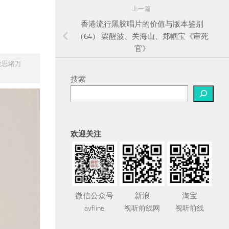
上一篇
香港流行黑胶唱片的价值与版本鉴别
（64） 梁醒波、关海山、郑帼宝《审死
官》
觉思绪万
搜索
欢迎关注
微信公众号
新浪
淘宝
avfline
视听前线网
视听前线