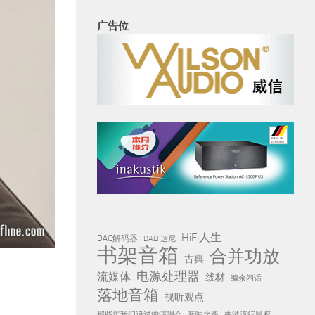
广告位
HiFi人生
DAC解码器
DALI 达尼
书架音箱
合并功放
古典
电源处理器
流媒体
线材
编余闲话
落地音箱
视听观点
那些年我们追过的演唱会
音响之路
香港流行黑胶