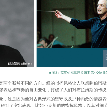
■ 图3：克莱伯指挥勃拉姆斯第4交响曲D
是两个截然不同的方向。纽的指挥风格让人联想到伯恩斯
张表达和节奏的自由变化，打破了人们对布拉姆斯的传统
象，这是因为他对古典形式的坚守以及那种内敛的情感表
中得到了突出表现，比如小克莱伯的指挥风格，以其对细