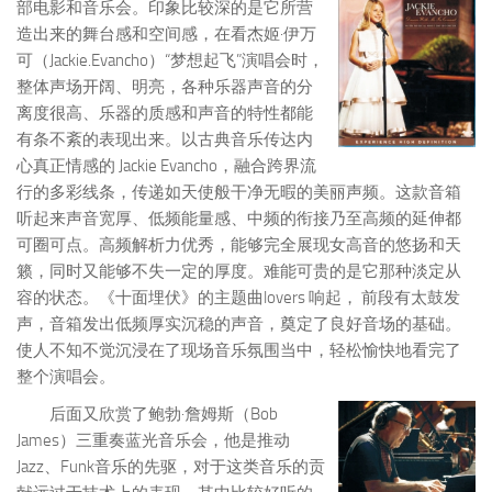
部电影和音乐会。印象比较深的是它所营
造出来的舞台感和空间感，在看杰姬·伊万
可（Jackie.Evancho）“梦想起飞”演唱会时，
整体声场开阔、明亮，各种乐器声音的分
离度很高、乐器的质感和声音的特性都能
有条不紊的表现出来。以古典音乐传达内
心真正情感的 Jackie Evancho，融合跨界流
行的多彩线条，传递如天使般干净无暇的美丽声频。这款音箱
听起来声音宽厚、低频能量感、中频的衔接乃至高频的延伸都
可圈可点。高频解析力优秀，能够完全展现女高音的悠扬和天
籁，同时又能够不失一定的厚度。难能可贵的是它那种淡定从
容的状态。《十面埋伏》的主题曲lovers 响起， 前段有太鼓发
声，音箱发出低频厚实沉稳的声音，奠定了良好音场的基础。
使人不知不觉沉浸在了现场音乐氛围当中，轻松愉快地看完了
整个演唱会。
后面又欣赏了鲍勃·詹姆斯（Bob
James）三重奏蓝光音乐会，他是推动
Jazz、Funk音乐的先驱，对于这类音乐的贡