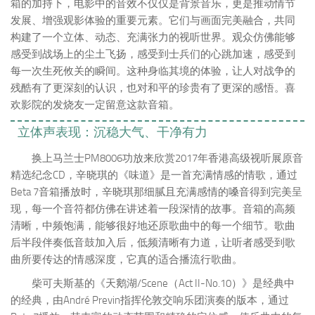
箱的加持下，电影中的音效不仅仅是背景音乐，更是推动情节
发展、增强观影体验的重要元素。它们与画面完美融合，共同
构建了一个立体、动态、充满张力的视听世界。观众仿佛能够
感受到战场上的尘土飞扬，感受到士兵们的心跳加速，感受到
每一次生死攸关的瞬间。这种身临其境的体验，让人对战争的
残酷有了更深刻的认识，也对和平的珍贵有了更深的感悟。喜
欢影院的发烧友一定留意这款音箱。
立体声表现：沉稳大气、干净有力
换上马兰士PM8006功放来欣赏2017年香港高级视听展原音
精选纪念CD，辛晓琪的《味道》是一首充满情感的情歌，通过
Beta 7音箱播放时，辛晓琪那细腻且充满感情的嗓音得到完美呈
现，每一个音符都仿佛在讲述着一段深情的故事。音箱的高频
清晰，中频饱满，能够很好地还原歌曲中的每一个细节。歌曲
后半段伴奏低音鼓加入后，低频清晰有力道，让听者感受到歌
曲所要传达的情感深度，它真的适合播流行歌曲。
柴可夫斯基的《天鹅湖/Scene（Act II-No.10）》是经典中
的经典，由André Previn指挥伦敦交响乐团演奏的版本，通过