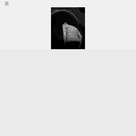
塞
HiFi人生 | 音响之路（九十）
视听前线 © 2026. 版权所有。(
粤ICP备15022204号-1
)
联系电话：020-83850588
邮箱：avfliine@qq.com
技术支持
- 使用此工具定制
Hueman主题