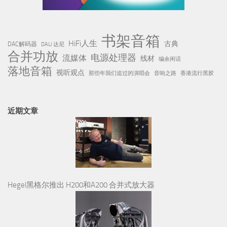
书架音箱
HiFi人生
古典
DAC解码器
DALI 达尼
合并功放
电源处理器
流媒体
线材
编余闲话
落地音箱
视听观点
那些年我们追过的演唱会
音响之路
香港流行黑胶
近期文章
Hegel黑格尔推出 H200和A200 合并式放大器