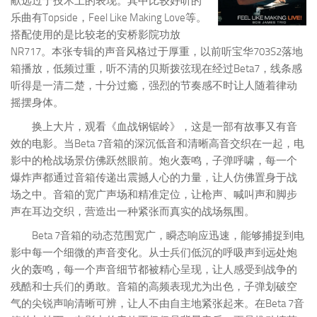
献远过于技术上的表现。其中比较好听的
乐曲有Topside，Feel Like Making Love等。
搭配使用的是比较老的安桥影院功放
NR717。本张专辑的声音风格过于厚重，以前听宝华703S2落地
箱播放，低频过重，听不清的贝斯拨弦现在经过Beta7，线条感
听得是一清二楚，十分过瘾，强烈的节奏感不时让人随着律动
摇摆身体。
换上大片，观看《血战钢锯岭》，这是一部有故事又有音
效的电影。当Beta 7音箱的深沉低音和清晰高音交织在一起，电
影中的枪战场景仿佛跃然眼前。炮火轰鸣，子弹呼啸，每一个
爆炸声都通过音箱传递出震撼人心的力量，让人仿佛置身于战
场之中。音箱的宽广声场和精准定位，让枪声、喊叫声和脚步
声在耳边交织，营造出一种紧张而真实的战场氛围。
Beta 7音箱的动态范围宽广，瞬态响应迅速，能够捕捉到电
影中每一个细微的声音变化。从士兵们低沉的呼吸声到远处炮
火的轰鸣，每一个声音细节都被精心呈现，让人感受到战争的
残酷和士兵们的勇敢。音箱的高频表现尤为出色，子弹划破空
气的尖锐声响清晰可辨，让人不由自主地紧张起来。在Beta 7音