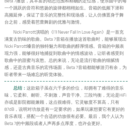
Beta 7播放，其丰富的动态范围和精确的定位感，使乐曲中的每
一个跳跃的音符和悠扬的旋律都栩栩如生。音箱的低频下潜和
高频延伸，保证了音乐的完整性和现场感，让人仿佛置身于舞
台之前，感受着芭蕾舞剧的优雅与激情。
Nicki Parrott演唱的《I’ll Never Fall In Love Again》是一首充
满复古韵味的歌曲。Beta 7音箱在播放这首歌曲时，能够展现出
Nicki Parrott嗓音的独特魅力和歌曲的醇厚情感。音箱的中频表
现力强，能够很好地捕捉到歌曲中的情感波动，让听者感受到
歌曲中的甜蜜与哀愁。总的来说，无论是流行歌曲的细腻情
感，还是古典音乐的宏伟场面，Beta 7音箱都能够游刃有余，为
听者带来一场难忘的听觉体验。
总结：
这款箱子虽在六千多的价位，却拥有了难得的音乐
味，它柔和、耐听、不刺激，声音干净、三段均衡，无论是HiFi
亦或是影院都能兼顾，这点很难得。它灵敏度不算高，只有
87dB，说明对功放是有一定要求的，如果玩家想要它有更好的
音乐表现，搭配一个合适的功放很有必要。最后，我个人认为
Beta 7的中频段或者人声再多点厚度，也许会更好。