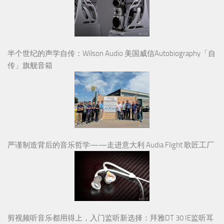
半个世纪的声学自传：Wilson Audio 美国威信Autobiography「自
传」旗舰音箱
严谨制造背后的音乐哲学——走进意大利 Audia Flight 歌匠工厂
剪视频听音乐都用得上，入门监听新选择：拜雅DT 30 IE监听耳