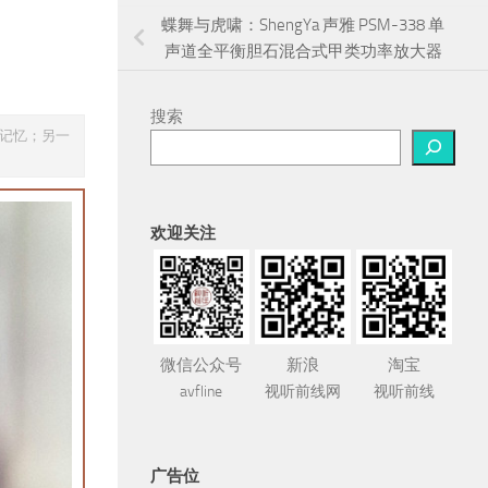
蝶舞与虎啸：ShengYa 声雅 PSM-338 单
声道全平衡胆石混合式甲类功率放大器
搜索
物去记忆；另一
欢迎关注
微信公众号
新浪
淘宝
avfline
视听前线网
视听前线
广告位