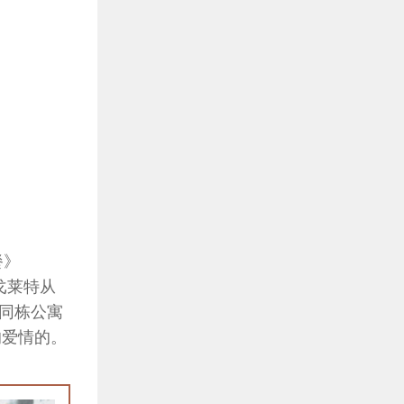
餐》
·戈莱特从
同栋公寓
的爱情的。