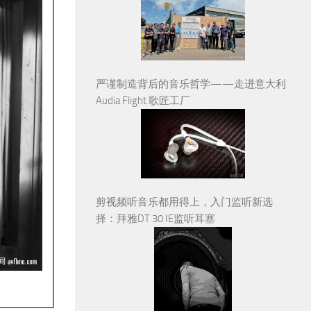
严谨制造背后的音乐哲学——走进意大利
Audia Flight 歌匠工厂
剪视频听音乐都用得上，入门监听新选
择：拜雅DT 30 IE监听耳塞