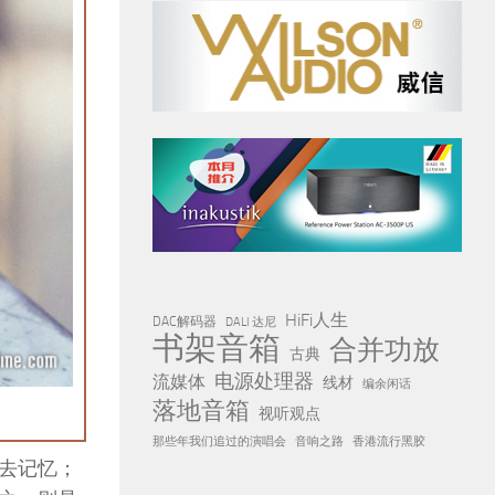
HiFi人生
DAC解码器
DALI 达尼
书架音箱
合并功放
古典
电源处理器
流媒体
线材
编余闲话
落地音箱
视听观点
那些年我们追过的演唱会
音响之路
香港流行黑胶
去记忆；