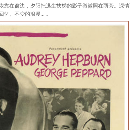
依靠在窗边，夕阳把逃生扶梯的影子微微照在两旁。深情
回忆、不变的浪漫……