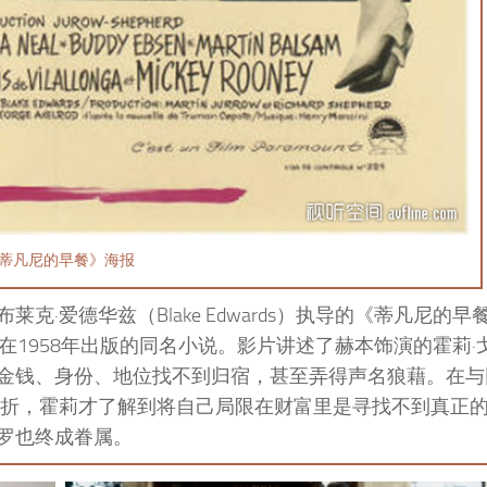
蒂凡尼的早餐》海报
布莱克·爱德华兹（Blake Edwards）执导的《蒂凡尼的早
杜鲁门·卡波特在1958年出版的同名小说。影片讲述了赫本饰演的霍莉
金钱、身份、地位找不到归宿，甚至弄得声名狼藉。在与
波折，霍莉才了解到将自己局限在财富里是寻找不到真正
罗也终成眷属。