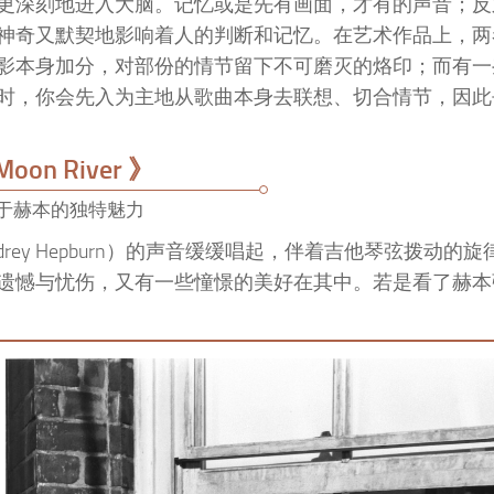
更深刻地进入大脑。记忆或是先有画面，才有的声音；反
神奇又默契地影响着人的判断和记忆。在艺术作品上，两
影本身加分，对部份的情节留下不可磨灭的烙印；而有一
时，你会先入为主地从歌曲本身去联想、切合情节，因此
oon River 》
于赫本的独特魅力
奥黛丽·赫本（Audrey Hepburn）的声音缓缓唱起，伴着吉他琴弦拨动
遗憾与忧伤，又有一些憧憬的美好在其中。若是看了赫本