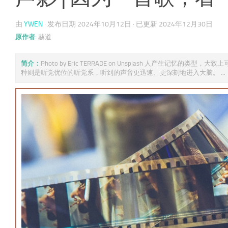
由
YWEN
· 发布日期
2024年10月12日
· 已更新
2024年12月30日
原作者:
赫道
简介：
Photo by Eric TERRADE on Unsplash 人
种则是听觉优位的听觉系，听到的声音更迅速、更深刻地进入大脑。 ...