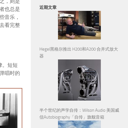
之，则是
近期文章
者也总是
些音乐，
去看完整
Hegel黑格尔推出 H200和A200 合并式放大
器
的旋律。短短
弹唱时的
半个世纪的声学自传：Wilson Audio 美国威
信Autobiography「自传」旗舰音箱