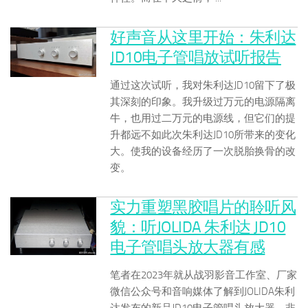
好声音从这里开始：朱利达
JD10电子管唱放试听报告
通过这次试听，我对朱利达JD10留下了极
其深刻的印象。我升级过万元的电源隔离
牛，也用过二万元的电源线，但它们的提
升都远不如此次朱利达JD10所带来的变化
大。使我的设备经历了一次脱胎换骨的改
变。
实力重塑黑胶唱片的聆听风
貌：听JOLIDA 朱利达 JD10
电子管唱头放大器有感
笔者在2023年就从战羽影音工作室、厂家
微信公众号和音响媒体了解到JOLIDA朱利
达发布的新品JD10电子管唱头放大器，非