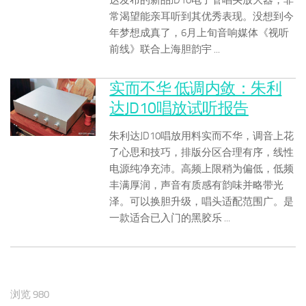
常渴望能亲耳听到其优秀表现。没想到今
年梦想成真了，6月上旬音响媒体《视听
前线》联合上海胆韵宇 ...
实而不华 低调内敛：朱利
达JD10唱放试听报告
朱利达JD10唱放用料实而不华，调音上花
了心思和技巧，排版分区合理有序，线性
电源纯净充沛。高频上限稍为偏低，低频
丰满厚润，声音有质感有韵味并略带光
泽。可以换胆升级，唱头适配范围广。是
一款适合已入门的黑胶乐 ...
浏览 980