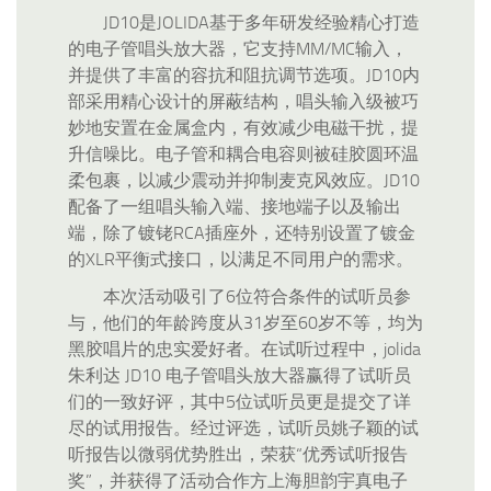
JD10是JOLIDA基于多年研发经验精心打造
的电子管唱头放大器，它支持MM/MC输入，
并提供了丰富的容抗和阻抗调节选项。JD10内
部采用精心设计的屏蔽结构，唱头输入级被巧
妙地安置在金属盒内，有效减少电磁干扰，提
升信噪比。电子管和耦合电容则被硅胶圆环温
柔包裹，以减少震动并抑制麦克风效应。JD10
配备了一组唱头输入端、接地端子以及输出
端，除了镀铑RCA插座外，还特别设置了镀金
的XLR平衡式接口，以满足不同用户的需求。
本次活动吸引了6位符合条件的试听员参
与，他们的年龄跨度从31岁至60岁不等，均为
黑胶唱片的忠实爱好者。在试听过程中，jolida
朱利达 JD10 电子管唱头放大器赢得了试听员
们的一致好评，其中5位试听员更是提交了详
尽的试用报告。经过评选，试听员姚子颖的试
听报告以微弱优势胜出，荣获“优秀试听报告
奖”，并获得了活动合作方上海胆韵宇真电子