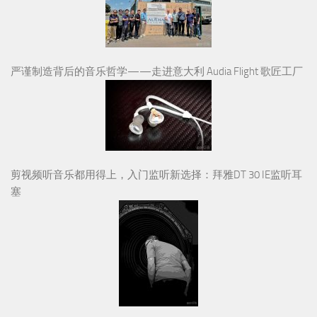
严谨制造背后的音乐哲学——走进意大利 Audia Flight 歌匠工厂
剪视频听音乐都用得上，入门监听新选择：拜雅DT 30 IE监听耳
塞