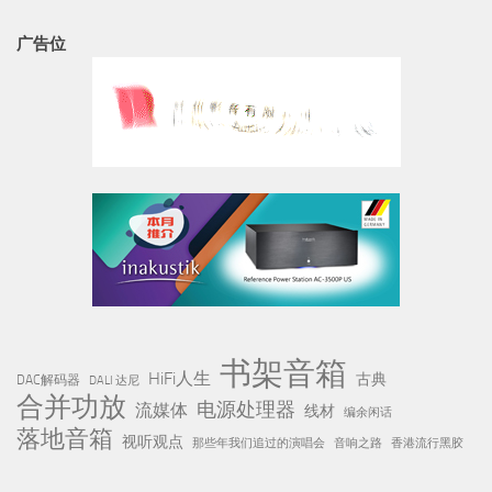
广告位
书架音箱
HiFi人生
古典
DAC解码器
DALI 达尼
合并功放
电源处理器
流媒体
线材
编余闲话
落地音箱
视听观点
那些年我们追过的演唱会
音响之路
香港流行黑胶