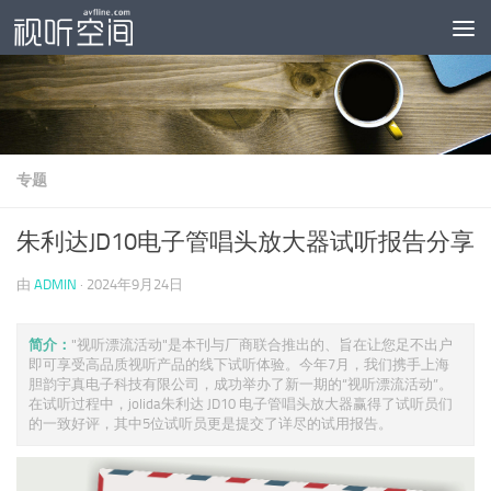
跳至内容
专题
朱利达JD10电子管唱头放大器试听报告分享
由
ADMIN
·
2024年9月24日
简介：
"视听漂流活动"是本刊与厂商联合推出的、旨在让您足不出户
即可享受高品质视听产品的线下试听体验。今年7月，我们携手上海
胆韵宇真电子科技有限公司，成功举办了新一期的“视听漂流活动”。
在试听过程中，jolida朱利达 JD10 电子管唱头放大器赢得了试听员们
的一致好评，其中5位试听员更是提交了详尽的试用报告。