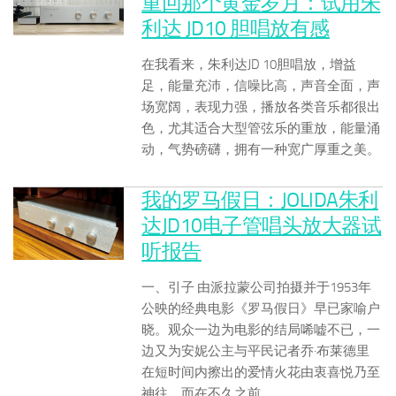
重回那个黄金岁月：试用朱
利达 JD10 胆唱放有感
在我看来，朱利达JD 10胆唱放，增益
足，能量充沛，信噪比高，声音全面，声
场宽阔，表现力强，播放各类音乐都很出
色，尤其适合大型管弦乐的重放，能量涌
动，气势磅礴，拥有一种宽广厚重之美。
我的罗马假日：JOLIDA朱利
达JD10电子管唱头放大器试
听报告
一、引子 由派拉蒙公司拍摄并于1953年
公映的经典电影《罗马假日》早已家喻户
晓。观众一边为电影的结局唏嘘不已，一
边又为安妮公主与平民记者乔·布莱德里
在短时间内擦出的爱情火花由衷喜悦乃至
神往。而在不久之前， ...