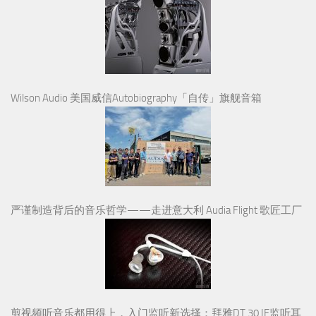
Wilson Audio 美国威信Autobiography「自传」旗舰音箱
严谨制造背后的音乐哲学——走进意大利 Audia Flight 歌匠工厂
剪视频听音乐都用得上，入门监听新选择：拜雅DT 30 IE监听耳