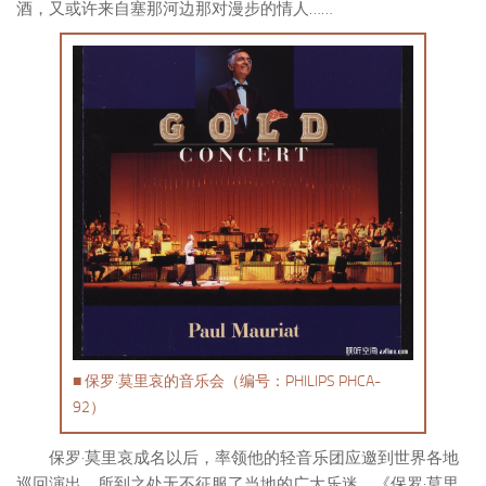
酒，又或许来自塞那河边那对漫步的情人……
■ 保罗·莫里哀的音乐会（编号：PHILIPS PHCA-
92）
保罗·莫里哀成名以后，率领他的轻音乐团应邀到世界各地
巡回演出，所到之处无不征服了当地的广大乐迷。《保罗·莫里