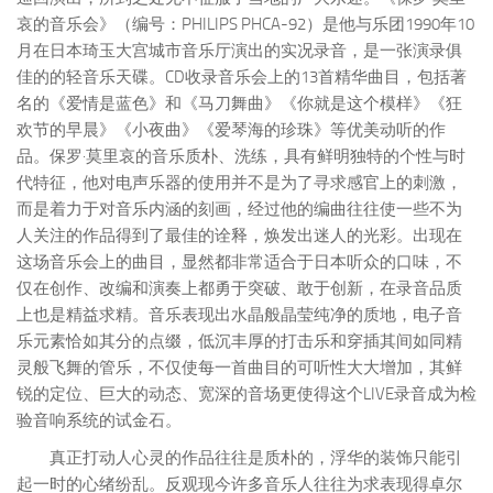
哀的音乐会》（编号：PHILIPS PHCA-92）是他与乐团1990年10
月在日本琦玉大宫城市音乐厅演出的实况录音，是一张演录俱
佳的的轻音乐天碟。CD收录音乐会上的13首精华曲目，包括著
名的《爱情是蓝色》和《马刀舞曲》《你就是这个模样》《狂
欢节的早晨》《小夜曲》《爱琴海的珍珠》等优美动听的作
品。保罗·莫里哀的音乐质朴、洗练，具有鲜明独特的个性与时
代特征，他对电声乐器的使用并不是为了寻求感官上的刺激，
而是着力于对音乐内涵的刻画，经过他的编曲往往使一些不为
人关注的作品得到了最佳的诠释，焕发出迷人的光彩。出现在
这场音乐会上的曲目，显然都非常适合于日本听众的口味，不
仅在创作、改编和演奏上都勇于突破、敢于创新，在录音品质
上也是精益求精。音乐表现出水晶般晶莹纯净的质地，电子音
乐元素恰如其分的点缀，低沉丰厚的打击乐和穿插其间如同精
灵般飞舞的管乐，不仅使每一首曲目的可听性大大增加，其鲜
锐的定位、巨大的动态、宽深的音场更使得这个LIVE录音成为检
验音响系统的试金石。
真正打动人心灵的作品往往是质朴的，浮华的装饰只能引
起一时的心绪纷乱。反观现今许多音乐人往往为求表现得卓尔