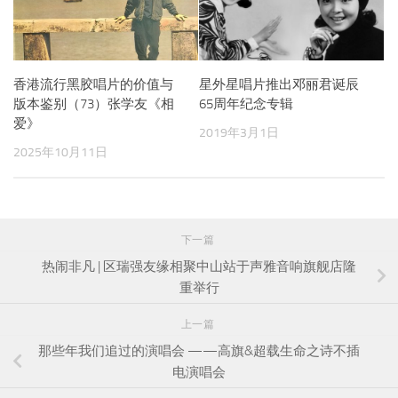
香港流行黑胶唱片的价值与
星外星唱片推出邓丽君诞辰
版本鉴别（73）张学友《相
65周年纪念专辑
爱》
2019年3月1日
2025年10月11日
下一篇
热闹非凡 | 区瑞强友缘相聚中山站于声雅音响旗舰店隆
重举行
上一篇
那些年我们追过的演唱会 ——高旗&超载生命之诗不插
电演唱会