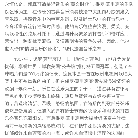
永恒传奇。那真可谓是轻音乐的“黄金时代”，保罗·莫里哀的乐队
以弦乐为主，在传统的古典音乐演奏技法中大胆而巧妙的溶入
管乐器、摇滚音乐中的电声乐器，以及爵士乐中的打击乐器，
令音乐富有流行性和时代感。他的音乐往往在浪漫、柔美、充
满歌唱性的弦乐衬托下，通过与种类繁多的打击乐和谐呼应，
营造出一种既优美流畅、又清新明快的音色效果。因此，他被
世人称作“情调音乐的使者”、“现代法国音乐之神”。
1967年，保罗·莫里哀以一曲《爱情是蓝色》（也译为爱是
忧郁）享誉世界，蝉联美国“公告牌”排行榜五周冠军，创造了全
球唱片销量600万张的记录。这原本是一首在欧洲电视网歌唱大
赛上并不被重视的曲子，但在保罗·莫里哀充满法国浪漫情怀的
改编下焕然一新。乐曲在弦乐为主的引子下，通过具有古钢琴
音色的电子琴演奏出主旋律，随后单簧管与古钢琴再重复一
遍，营造出清新、温暖、舒畅的氛围，在随后的副歌部分弦乐
依然是舒展的，但加入的具有爵士节奏的吹管乐和明快的打击
乐令音乐充满阳光。而后保罗·莫里哀用大提琴组演奏主旋律，
与前一段清新的风格形成对比，在舒畅中泛起淡淡的忧郁，这
忧郁或许来自蓝蓝的地中海，或许来自酒馆中淳淳的法国红