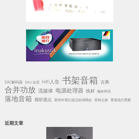
书架音箱
HiFi人生
古典
DAC解码器
DALI 达尼
合并功放
电源处理器
流媒体
线材
编余闲话
落地音箱
视听观点
那些年我们追过的演唱会
音响之路
香港流行黑胶
近期文章