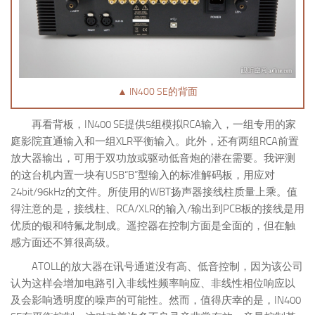
▲ IN400 SE的背面
再看背板，IN400 SE提供5组模拟RCA输入，一组专用的家
庭影院直通输入和一组XLR平衡输入。此外，还有两组RCA前置
放大器输出，可用于双功放或驱动低音炮的潜在需要。我评测
的这台机内置一块有USB“B”型输入的标准解码板，用应对
24bit/96kHz的文件。所使用的WBT扬声器接线柱质量上乘。值
得注意的是，接线柱、RCA/XLR的输入/输出到PCB板的接线是用
优质的银和特氟龙制成。遥控器在控制方面是全面的，但在触
感方面还不算很高级。
ATOLL的放大器在讯号通道没有高、低音控制，因为该公司
认为这样会增加电路引入非线性频率响应、非线性相位响应以
及会影响透明度的噪声的可能性。然而，值得庆幸的是，IN400