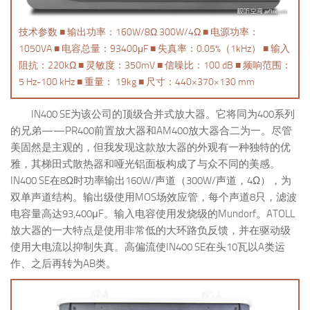
技术参数 ■ 输出功率：160W/8Ω 300W/4Ω ■ 电源功率：
1050VA ■ 电容总量：93400μF ■ 失真率：0.05%（1kHz） ■ 输入
阻抗：220kΩ ■ 灵敏度：350mV ■ 信噪比：100 dB ■ 频响范围：
5 Hz-100 kHz ■ 重量： 19kg ■ 尺寸：440×370×130 mm
IN400 SE为该公司的顶级合并式放大器。它将同为400系列
的兄弟——PR400前置放大器和AM400放大器合二为一。尽管
美固然是主观的，但我发现这款放大器的外观有一种独特的优
雅，其梯田式散热器和哑光铝面板构成了与众不同的美感。
IN400 SE在8Ω时功率输出160W/声道（300W/声道，4Ω），为
双单声道结构。输出级使用MOS场效应管，每个声道8只，滤波
电容量高达93,400μF。输入电容使用发烧级的Mundorf。ATOLL
放大器的一大特点是使用非常低的大环路负反馈，并在驱动级
使用大电流以抑制失真。高偏流使IN400 SE在头10瓦以A类运
作、之后再转为AB类。