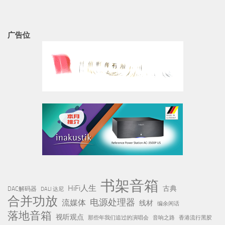
广告位
书架音箱
HiFi人生
古典
DAC解码器
DALI 达尼
合并功放
电源处理器
流媒体
线材
编余闲话
落地音箱
视听观点
那些年我们追过的演唱会
音响之路
香港流行黑胶