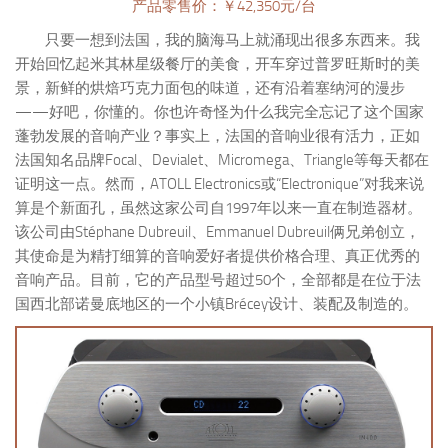
产品零售价：￥42,350元/台
只要一想到法国，我的脑海马上就涌现出很多东西来。我
开始回忆起米其林星级餐厅的美食，开车穿过普罗旺斯时的美
景，新鲜的烘焙巧克力面包的味道，还有沿着塞纳河的漫步
——好吧，你懂的。你也许奇怪为什么我完全忘记了这个国家
蓬勃发展的音响产业？事实上，法国的音响业很有活力，正如
法国知名品牌Focal、Devialet、Micromega、Triangle等每天都在
证明这一点。然而，ATOLL Electronics或“Electronique”对我来说
算是个新面孔，虽然这家公司自1997年以来一直在制造器材。
该公司由Stéphane Dubreuil、Emmanuel Dubreuil俩兄弟创立，
其使命是为精打细算的音响爱好者提供价格合理、真正优秀的
音响产品。目前，它的产品型号超过50个，全部都是在位于法
国西北部诺曼底地区的一个小镇Brécey设计、装配及制造的。