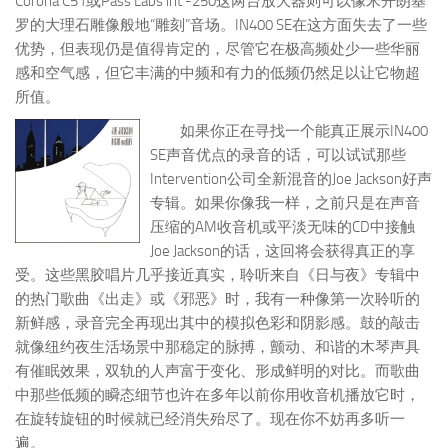
Corona C51或Pass Labs int -250这两台放大器则可以像米开朗基
罗的大理石雕像般地“雕刻”音场。IN400 SE在这方面失去了一些
优势，但表现仍是值得肯定的，尽管它在极高频处少一些华丽
感和空气感，但它丰满的中频和有力的低频仍然足以让它物超
所值。
如果你正在寻找一个能真正展示IN400
SE声音优点的录音的话，可以试试那些
Intervention公司全新混音的Joe Jackson好声
专辑。如果你像我一样，之前只是在声音
压缩的AM收音机或平淡无味的CD中接触
Joe Jackson的话，这回将会获得真正的享
受。这些黑胶唱片几乎接近真实，聆听来自《日与夜》专辑中
的热门歌曲《出走》或《邪恶》时，我有一种像第一次聆听的
新鲜感，录音完全再现出其中的模拟色彩和阴影感。鼓的敲击
就像纽约夜生活场景中那稳定的脉搏，颤动、和谐的木琴声具
有催眠效果，双轨的人声富于变化、形成鲜明的对比。而歌曲
中那些低频的瞬态细节也许在多年以前你用收音机播放它时，
在旋转旋钮的时候就已经消失殆尽了。现在你不妨再多听一
遍。