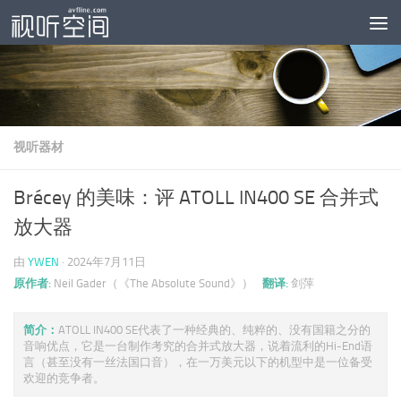
跳至内容
视听器材
Brécey 的美味：评 ATOLL IN400 SE 合并式
放大器
由
YWEN
·
2024年7月11日
原作者:
Neil Gader（《The Absolute Sound》）
翻译:
剑萍
简介：
ATOLL IN400 SE代表了一种经典的、纯粹的、没有国籍之分的
音响优点，它是一台制作考究的合并式放大器，说着流利的Hi-End语
言（甚至没有一丝法国口音），在一万美元以下的机型中是一位备受
欢迎的竞争者。