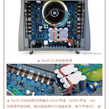
▲ IN400 SE 的内部布局
▲ IN400 SE在8Ω时功率输出160W/声道（300W/声道，4Ω），
为双单声道结构。输出级使用MOS场效应管，每个声道8只，滤