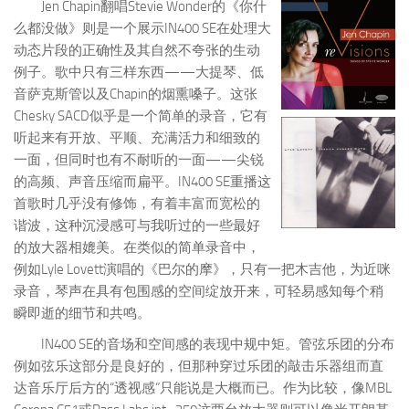
Jen Chapin翻唱Stevie Wonder的《你什
么都没做》则是一个展示IN400 SE在处理大
动态片段的正确性及其自然不夸张的生动
例子。歌中只有三样东西——大提琴、低
音萨克斯管以及Chapin的烟熏嗓子。这张
Chesky SACD似乎是一个简单的录音，它有
听起来有开放、平顺、充满活力和细致的
一面，但同时也有不耐听的一面——尖锐
的高频、声音压缩而扁平。IN400 SE重播这
首歌时几乎没有修饰，有着丰富而宽松的
谐波，这种沉浸感可与我听过的一些最好
的放大器相媲美。在类似的简单录音中，
例如Lyle Lovett演唱的《巴尔的摩》，只有一把木吉他，为近咪
录音，琴声在具有包围感的空间绽放开来，可轻易感知每个稍
瞬即逝的细节和共鸣。
IN400 SE的音场和空间感的表现中规中矩。管弦乐团的分布
例如弦乐这部分是良好的，但那种穿过乐团的敲击乐器组而直
达音乐厅后方的“透视感”只能说是大概而已。作为比较，像MBL