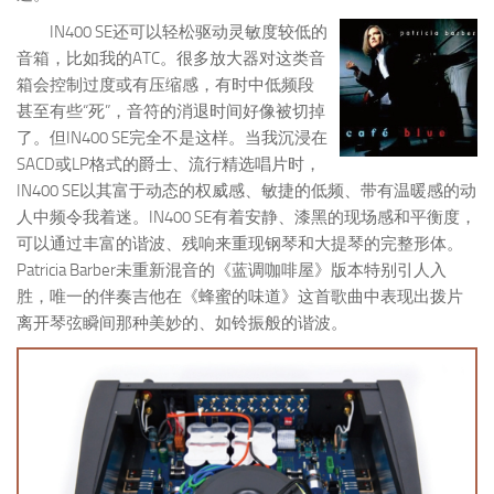
IN400 SE还可以轻松驱动灵敏度较低的
音箱，比如我的ATC。很多放大器对这类音
箱会控制过度或有压缩感，有时中低频段
甚至有些“死”，音符的消退时间好像被切掉
了。但IN400 SE完全不是这样。当我沉浸在
SACD或LP格式的爵士、流行精选唱片时，
IN400 SE以其富于动态的权威感、敏捷的低频、带有温暖感的动
人中频令我着迷。IN400 SE有着安静、漆黑的现场感和平衡度，
可以通过丰富的谐波、残响来重现钢琴和大提琴的完整形体。
Patricia Barber未重新混音的《蓝调咖啡屋》版本特别引人入
胜，唯一的伴奏吉他在《蜂蜜的味道》这首歌曲中表现出拨片
离开琴弦瞬间那种美妙的、如铃振般的谐波。