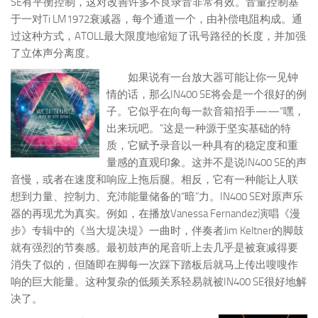
SE有平衡控制，这对改善许多不良录音非常有效。音量控制基
于一对Ti LM1972衰减器，每个通道一个，由补偿电阻构成。通
过这种方式，ATOLL最大限度地缩短了讯号路径的长度，并加强
了立体声分离度。
如果说有一台放大器可能让你一见钟
情的话，那么IN400 SE将会是一个很好的例
子。它似乎在向每一款音箱招手——“嘿，
出来玩吧。”这是一种源于坚实基础的特
质，它赋予录音以一种具有的稳定度和重
量感的直观印象。这并不是说IN400 SE的声
音慢，或者在速度和响应上拖后腿。相反，它有一种能让人联
想到力量、控制力、充沛能量储备的“暗”力。IN400 SE对原声乐
器的再现尤为真实。例如，在播放Vanessa Fernandez演唱《漫
步》专辑中的《当大堤决堤》一曲时，伴奏者Jim Keltner的脚鼓
就有强烈的节奏感。最初鼓声的尾音听上去几乎是被衰减得要
消失了似的，但随即在脚每一次踩下踏板后就马上传出嗖嗖作
响的巨大能量。这种复杂的低频关系轻易就被IN400 SE很好地解
决了。