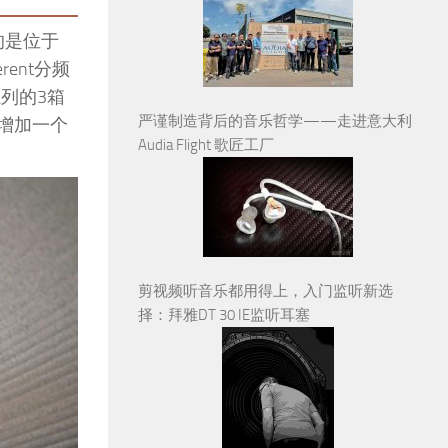
示的是位于
erent分频
系列的3箱
严谨制造背后的音乐哲学——走进意大利
，增加一个
Audia Flight 歌匠工厂
剪视频听音乐都用得上，入门监听新选
择：拜雅DT 30 IE监听耳塞