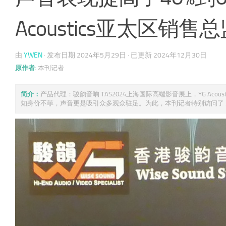
Acoustics亚太区销售总监A
由
YWEN
· 发布日期
2024年5月29日
· 已更新
2024年12月30日
原作者:
本刊记者
简介：
产品代理：骏韵音响 TAS2024上海国际高端影音展上，YG Aco
知身价不菲，声音更是吸引众多观众驻足。为此，本刊记者特别访问了 ..