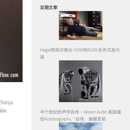
近期文章
Hegel黑格尔推出 H200和A200 合并式放大
器
onja
le
半个世纪的声学自传：Wilson Audio 美国威
信Autobiography「自传」旗舰音箱