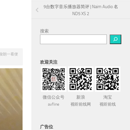
9台数字音乐播放器简评 | Naim Audio 名
ND5 XS 2
搜索
大俊朗一看便
欢迎关注
微信公众号
新浪
淘宝
avfline
视听前线网
视听前线
广告位