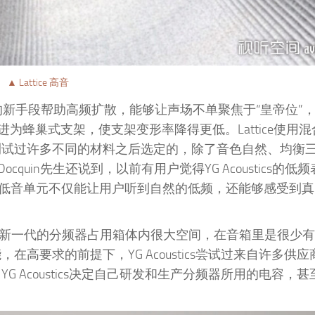
▲ Lattice 高音
恒星扩散”的新手段帮助高频扩散，能够让声场不单聚焦于“皇帝位
蜂巢式支架，使支架变形率降得更低。Lattice使用混
ics测试过许多不同的材料之后选定的，除了音色自然、均衡
uin先生还说到，以前有用户觉得YG Acoustics的低
letCore低音单元不仅能让用户听到自然的低频，还能够感受到
 2的分频器，新一代的分频器占用箱体内很大空间，在音箱里是很少
能，在高要求的前提下，YG Acoustics尝试过来自许多供
，YG Acoustics决定自己研发和生产分频器所用的电容，