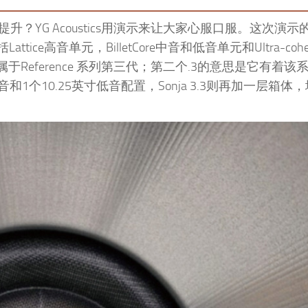
续提升？YG Acoustics用演示来让大家心服口服。这次演
attice高音单元，BilletCore中音和低音单元和Ultra-coh
Reference 系列第三代；第二个.3的意思是它有着该
音和1个10.25英寸低音配置，Sonja 3.3则再加一层箱体