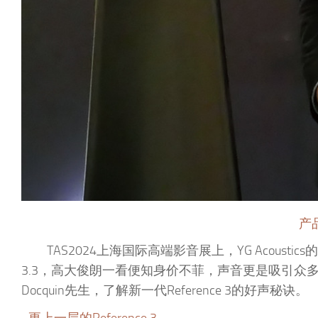
产
TAS2024上海国际高端影音展上，YG Acous
3.3，高大俊朗一看便知身价不菲，声音更是吸引众多观众驻
Docquin先生，了解新一代Reference 3的好声秘诀。
更上一层的Reference 3