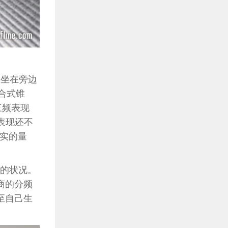
”，坐在旁边
合式锥
三频表现
频表现还不
真实的量
有的状况。
应商的分频
甚至自己生