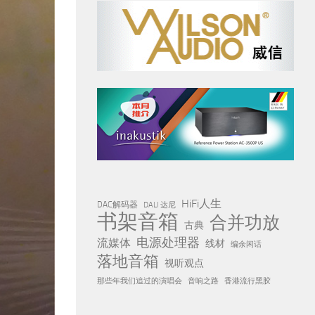
HiFi人生
DAC解码器
DALI 达尼
书架音箱
合并功放
古典
电源处理器
流媒体
线材
编余闲话
落地音箱
视听观点
那些年我们追过的演唱会
音响之路
香港流行黑胶