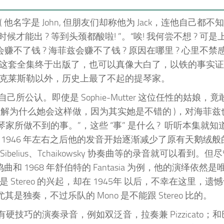
ck ( 他名字是 John, 但朋友们却称他为 Jack，连他自己都不知
出 ? 等到头颈都酸啦! ”。“唉! 我何尝不想 ? 可是
会赚不了钱 ? 海菲兹会赚不了钱 ? 原因在哪里 ? 心里不
? ! 还好，这套全集终于出版了，也可以真像大白了，以铁的事实
除克莱斯勒以外，历史上最了不起的提琴家。
公认。即使是 Sophie-Mutter 这位任性的姑娘，竟
至今不了解为什么她会这样做，因为其实她是不错的 )，对海菲
别的提琴家所做不到的事。”，这些 “事” 是什么 ? 听听本集就
左右。1946 年左右之后他的发音开始逐渐减少了原有天鹅绒
lius、Tchaikowsky 协奏曲等的录音就可以看到。但
 1968 年舒伯特的 Fantasia 为例，他的演绎依然是唯
， 可是 Stereo 的兴起，却在 1945年 以后，不幸在这里，
尤其是独奏，不过乐队的 Mono 是不能跟 Stereo 比的。
硬技巧的演奏录音，例如双泛音，拉奏兼 Pizzicato；