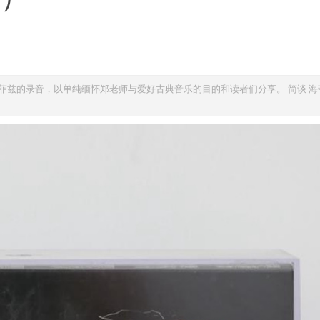
兹的录音，以单纯缅怀郑老师与爱好古典音乐的目的和读者们分享。 简谈 海菲