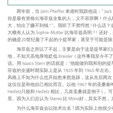
两年前，当 John Pfeiffer 来港时我跟他说：“ Ja
你是最有资格出海菲兹全集的人，义不容辞啊！什么时候才能
大，怕出了赚不到钱 ! ”。我听了不禁愕然 ! 什么话？
大概有人认为 Sophie-Mutter 比海菲兹高明 
的确是20世纪最了不起的小提琴家，甚至于可能是
海菲兹之所以了不起，主要是由于这是提琴家们自己所
地，不知天高地厚地贬低 Kreisler ( 这件事我
说。用 Isaacs Stern 的话就是：“他能做到我和
菲兹的全盛时期实际上是从 1925 年到 1945 年
风格上不知为什么也开始愈来愈急躁，这从先后两次 Sibe
这仅仅是和他自己相比而言。以他 1967 年的圣桑奏鸣曲和
Heifetz只能和 Heifetz 相比，几首圣桑就是例子 )
里。因为人们总认为 Stereo 比 Mono好，其实不然，
为什么海菲兹会以技术出名 ? 因为实际上他很少有