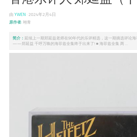
由
YWEN
·
2024年2月4日
原作者:
翊青
简介：
延续上一期郑延益老师在90年代的乐评精选，这一期摘选评论海菲
——郑延益 千呼万唤的海菲兹全集终于出来了! ■ 海菲兹全集 两 ...