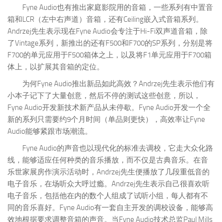
Fyne Audio也有推出家庭影院用的音箱，一些系列有中置音
箱和LCR（左中右声道）音箱，还有Ceiling嵌入式音箱系列。
Andrzej先生表示现在Fyne Audio会专注于Hi-Fi双声道音箱，除
了Vintage系列，新推出的还有F500和F700的SP系列，分别是将
F700的单元应用于F500箱体之上，以及将F1单元应用于F700箱
体上，以扩展其音箱的定位。
为何Fyne Audio推出新品如此高效？Andrzej先生表示他们有
小本子记下了大量创意，然后不停的测试这些创意，所以，
Fyne Audio开发新技术新产品从未停歇。Fyne Audio开发一个全
新的系列只需要约9个月时间（单品则更快），高效率让Fyne
Audio能够紧跟市场潮流。
Fyne Audio的声音也以现代化的标准去调校，它走大众化路
线，能够适应任何种类的音乐播放，而不仅是古典音乐。在音
乐世家展房作演示活动时，Andrzej先生便播放了几段重低音的
电子音乐，在场听众大呼过瘾。Andrzej先生表示自己很喜欢听
电子音乐，包括他在内的数个人组成了试听小组，每人都有不
同的音乐喜好。Fyne Audio有一套自主开发的调校设备，能够高
效地根据要求调整音箱的声音。当Fyne Audio技术总监Paul Mills