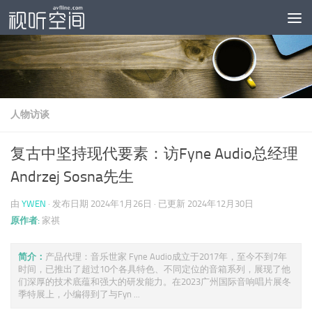
跳至内容
人物访谈
复古中坚持现代要素：访Fyne Audio总经理
Andrzej Sosna先生
由
YWEN
· 发布日期
2024年1月26日
· 已更新
2024年12月30日
原作者:
家祺
简介：
产品代理：音乐世家 Fyne Audio成立于2017年，至今不到7年
时间，已推出了超过10个各具特色、不同定位的音箱系列，展现了他
们深厚的技术底蕴和强大的研发能力。在2023广州国际音响唱片展冬
季特展上，小编得到了与Fyn ...