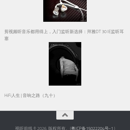
剪视频听音乐都用得上，入门监听新选择：拜雅DT 30 IE监听耳
塞
HiFi人生 | 音响之路（九十）
视听前线 © 2026. 版权所有。(
粤ICP备15022204号-1
)