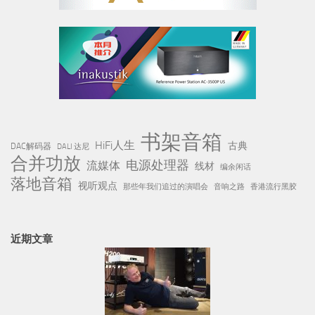
书架音箱
HiFi人生
古典
DAC解码器
DALI 达尼
合并功放
电源处理器
流媒体
线材
编余闲话
落地音箱
视听观点
那些年我们追过的演唱会
音响之路
香港流行黑胶
近期文章