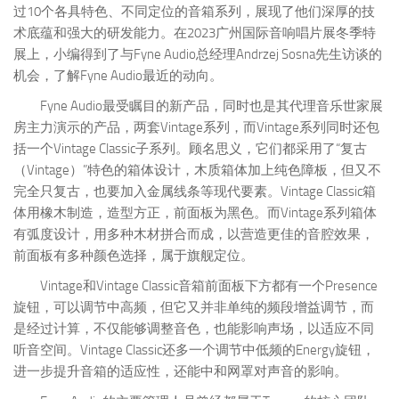
过10个各具特色、不同定位的音箱系列，展现了他们深厚的技
术底蕴和强大的研发能力。在2023广州国际音响唱片展冬季特
展上，小编得到了与Fyne Audio总经理Andrzej Sosna先生访谈的
机会，了解Fyne Audio最近的动向。
Fyne Audio最受瞩目的新产品，同时也是其代理音乐世家展
房主力演示的产品，两套Vintage系列，而Vintage系列同时还包
括一个Vintage Classic子系列。顾名思义，它们都采用了“复古
（Vintage）”特色的箱体设计，木质箱体加上纯色障板，但又不
完全只复古，也要加入金属线条等现代要素。Vintage Classic箱
体用橡木制造，造型方正，前面板为黑色。而Vintage系列箱体
有弧度设计，用多种木材拼合而成，以营造更佳的音腔效果，
前面板有多种颜色选择，属于旗舰定位。
Vintage和Vintage Classic音箱前面板下方都有一个Presence
旋钮，可以调节中高频，但它又并非单纯的频段增益调节，而
是经过计算，不仅能够调整音色，也能影响声场，以适应不同
听音空间。Vintage Classic还多一个调节中低频的Energy旋钮，
进一步提升音箱的适应性，还能中和网罩对声音的影响。