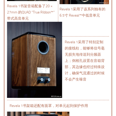
Revela 1书架音箱配备了20 ×
Revela 1采用了该系列独有的
27mm 的QUAD “True Ribbon™”
6.5寸 Reveal™中低音单元
带式高音单元
Revela 1采用了特别定制
的接线柱，能够将信号毫
无损失地传送到分频器
上；倒相孔设置在音箱背
部，其边缘也经过特殊设
计，确保气流通过的时候
不会产生噪音
Revela 1书架箱还配有面罩，对单元起到保护作用